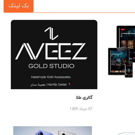
بک لینک
گالری طلا
07 مرداد 1405