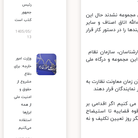
رئیس
جمهور
مجموعه نشدند حال این
کذب است
ه اتاق اصناف و سایر
 را در دستور کار قرار
1405/05/
13
شناسان، سازمان نظام
ن مجموعه و درگاه ملی
وزارت امور
خارجه: برای
دفاع
این قانون در آبان ماه ۱۴۰۱ است و تا آن زمان معاونت نظارت به
مشروع از
ایندگان قرار دهند.
حقوق و
امنیت ملی
ی کنیم اگر اقدامی بر
از همه
ه قضاییه تا استیضاح
ابزارها
 روز تعیین تکلیف و نه
استفاده
می‌کنیم