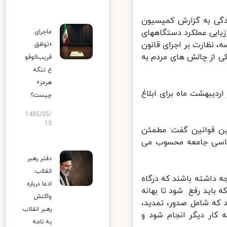
گی به گزارش کمیسیون
ون اساسی درباره ی ارزیابی عملکرد دستگاههای
ماجرای
 در دو جلسه، نظارت بر اجرای قانون
«توافق
 از چالش های مردم به
قریب‌الوقو
ع تنگه
هرمز»
شد که از اردیبهشت ماه برای ابلاغ
چیست؟
1405/05/
13
ن قوانین گفت: مطمئن
اسی جامعه محسوب می
دفتر رهبر
انقلاب:
داشته باشند که درگاه
ادعا درباره
باید رفع شود تا بهانه
واکنش
ا انجام شود که شامل صدور، تمدید،
رهبر انقلاب
ار دیگر انجام شود و
به نامه