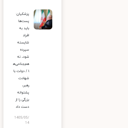
پزشکیان:
پست‌ها
باید به
افراد
شایسته
سپرده
شود، نه
هم‌جناحی‌ه
ا / دولت با
شهادت
رهبر،
پشتوانه
بزرگی را از
دست داد
1405/05/
14