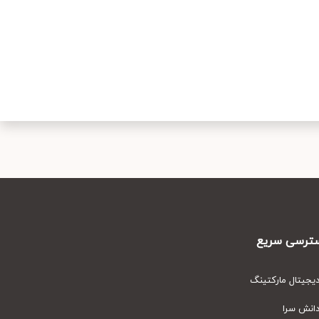
رسی سریع
یتال مارکتینگ
نش سرا