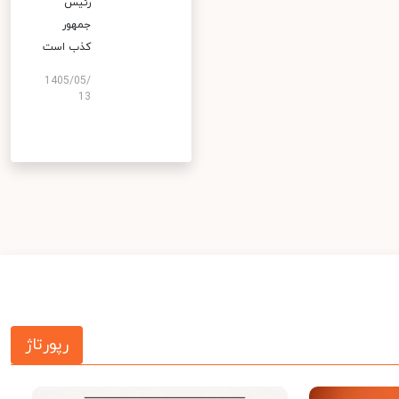
رئیس
جمهور
کذب است
1405/05/
13
رپورتاژ