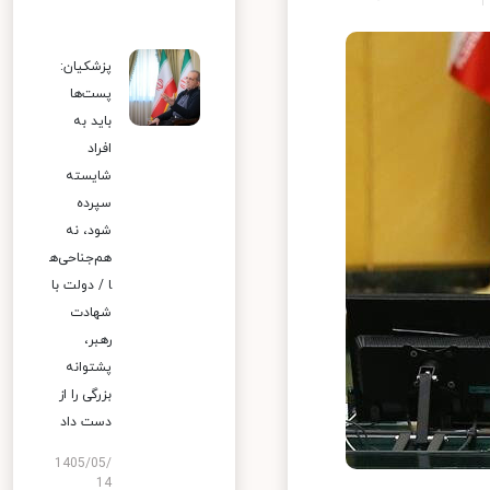
پزشکیان:
پست‌ها
باید به
افراد
شایسته
سپرده
شود، نه
هم‌جناحی‌ه
ا / دولت با
شهادت
رهبر،
پشتوانه
بزرگی را از
دست داد
1405/05/
14