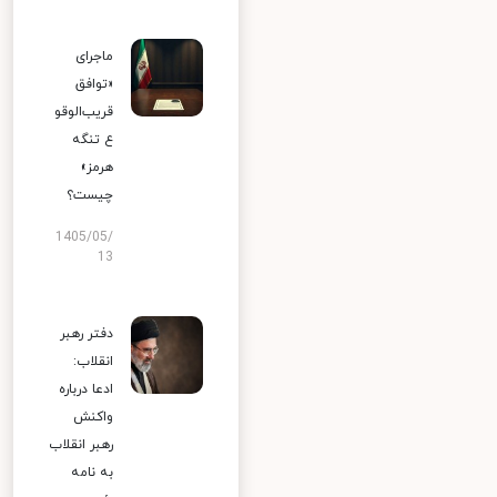
ماجرای
«توافق
قریب‌الوقو
ع تنگه
هرمز»
چیست؟
1405/05/
13
دفتر رهبر
انقلاب:
ادعا درباره
واکنش
رهبر انقلاب
به نامه