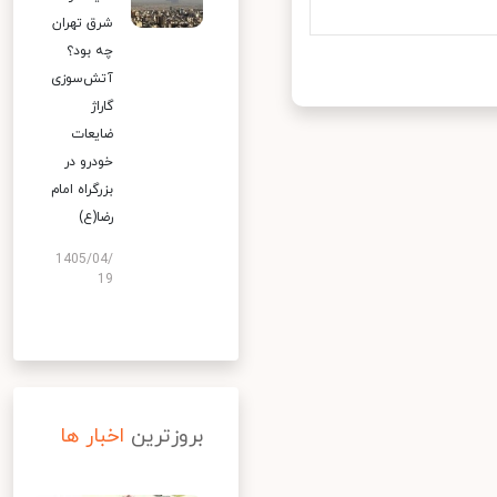
شرق تهران
چه بود؟
آتش‌سوزی
گاراژ
ضایعات
خودرو در
بزرگراه امام
رضا(ع)
1405/04/
19
بروزترین
اخبار ها