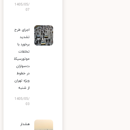
1405/05/
07
اجرای طرح
تشدید
برخورد با
تخلفات
موتورسیکل
ت‌سواران
در خطوط
ویژه تهران
از شنبه
1405/05/
03
هشدار