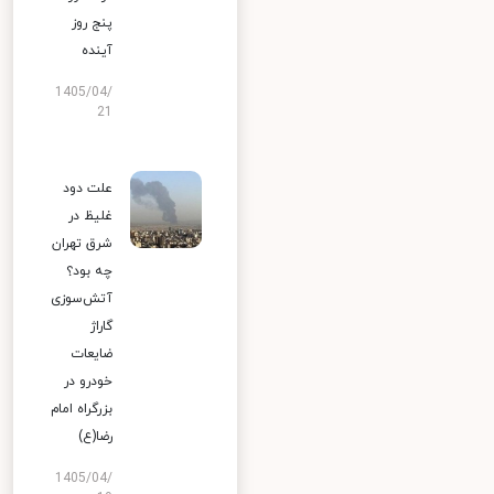
پنج روز
آینده
1405/04/
21
علت دود
غلیظ در
شرق تهران
چه بود؟
آتش‌سوزی
گاراژ
ضایعات
خودرو در
بزرگراه امام
رضا(ع)
1405/04/