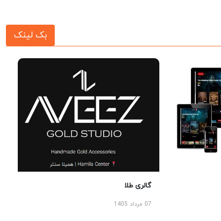
بک لینک
گالری طلا
07 مرداد 1405