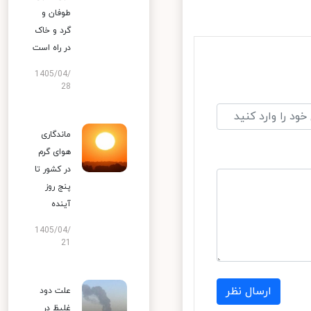
طوفان و
گرد و خاک
در راه است
1405/04/
28
ماندگاری
هوای گرم
در کشور تا
پنج روز
آینده
1405/04/
21
ارسال نظر
علت دود
غلیظ در