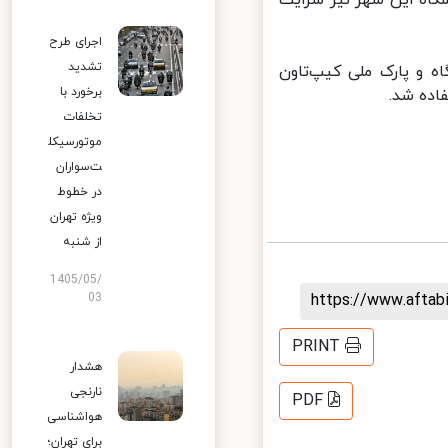
گاه این شهر نیز سرایت
اجرای طرح
تشدید
دانشگاه و پارک ملی کیپ‌تاون
برخورد با
ده شد.
تخلفات
موتورسیکل
ت‌سواران
در خطوط
ویژه تهران
از شنبه
1405/05/
https://www.afta
03
PRINT
هشدار
نارنجی
PDF
هواشناسی
برای تهران؛