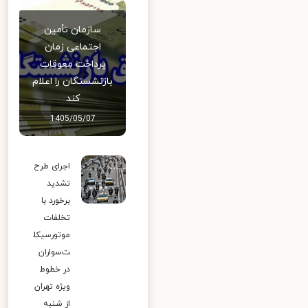
سازمان تأمین
اجتماعی زمان
پرداخت معوقات
بازنشستگان را اعلام
کند
1405/05/07
اجرای طرح
تشدید
برخورد با
تخلفات
موتورسیکل
ت‌سواران
در خطوط
ویژه تهران
از شنبه