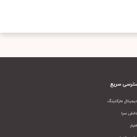
رسی سریع
یتال مارکتینگ
نش سرا
ار