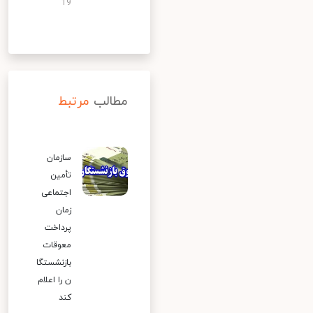
19
مطالب
مرتبط
سازمان
تأمین
اجتماعی
زمان
پرداخت
معوقات
بازنشستگا
ن را اعلام
کند