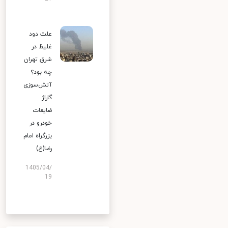
علت دود
غلیظ در
شرق تهران
چه بود؟
آتش‌سوزی
گاراژ
ضایعات
خودرو در
بزرگراه امام
رضا(ع)
1405/04/
19