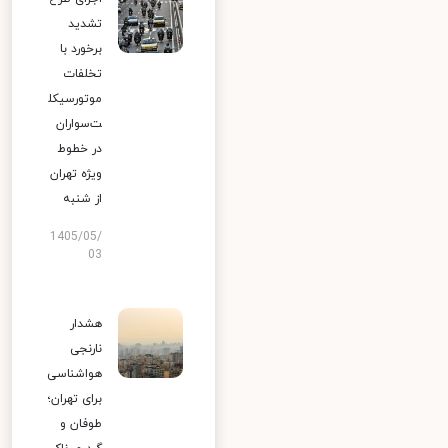
تشدید
برخورد با
تخلفات
موتورسیکل
ت‌سواران
در خطوط
ویژه تهران
از شنبه
1405/05/
03
هشدار
نارنجی
هواشناسی
برای تهران؛
طوفان و