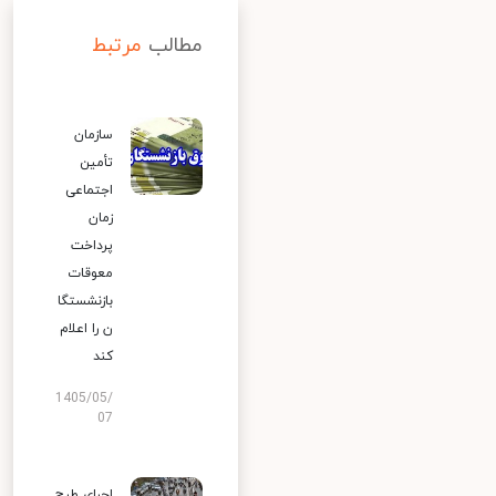
مطالب
مرتبط
سازمان
تأمین
اجتماعی
زمان
پرداخت
معوقات
بازنشستگا
ن را اعلام
کند
1405/05/
07
اجرای طرح