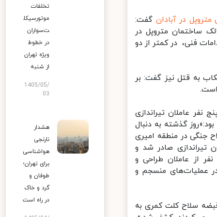
تخلفات
تروپل در آبادان
گفت:
موتورسیکل
لک ساختمان متروپل در
ت‌سواران
ات فنی، در کمتر از دو
در خطوط
ویژه تهران
از شنبه
ب به قتل نیز گفت: بر
1405/05/
ست.
03
نفر عاملان تیراندازی
د:«روز گذشته به دنبال
هشدار
 جنگی در منطقه امیری
نارنجی
تیراندازی صادر شد و
هواشناسی
ر از عاملان طراحی و
برای تهران؛
قضائی در عملیات‌های منسجم و
طوفان و
گرد و خاک
در راه است
بضه سلاح کلت کمری به