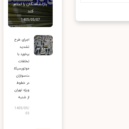
بازنشستگان را اعلام
کند
1405/05/07
اجرای طرح
تشدید
برخورد با
تخلفات
موتورسیکل
ت‌سواران
در خطوط
ویژه تهران
از شنبه
1405/05/
03