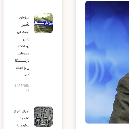
سازمان
تأمین
اجتماعی
زمان
پرداخت
معوقات
بازنشستگا
ن را اعلام
کند
1405/05/
07
اجرای طرح
تشدید
برخورد با