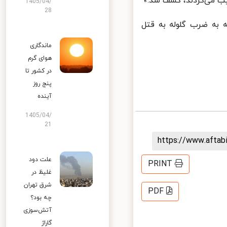
ب می‌کردند، کشف شد.»
1405/04/
28
 به ضرب گلوله به قتل
ماندگاری
هوای گرم
در کشور تا
پنج روز
آینده
1405/04/
21
https://www.afta
علت دود
PRINT
غلیظ در
شرق تهران
PDF
چه بود؟
آتش‌سوزی
گاراژ