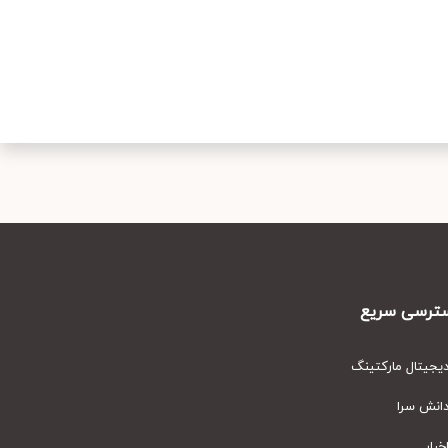
رسی سریع
یتال مارکتینگ
نش سرا
ار