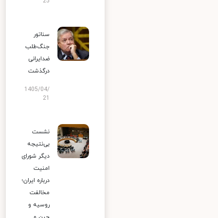
25
سناتور
جنگ‌طلب
ضدایرانی
درگذشت
1405/04/
21
نشست
بی‌نتیجه
دیگر شورای
امنیت
درباره ایران؛
مخالفت
روسیه و
چین و