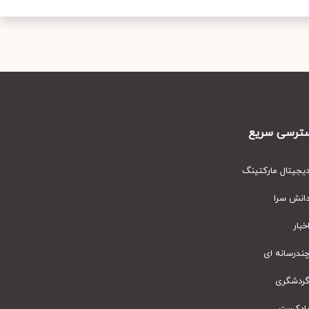
رسی سریع
یتال مارکتینگ
نش سرا
ار
رسانه ای
دشگری