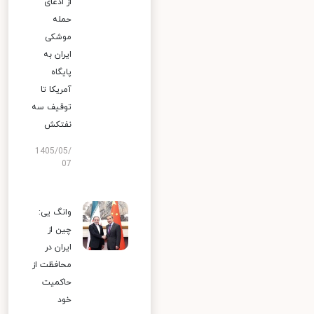
از ادعای
حمله
موشکی
ایران به
پایگاه
آمریکا تا
توقیف سه
نفتکش
1405/05/
07
وانگ یی:
چین از
ایران در
محافظت از
حاکمیت
خود