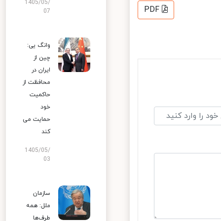
1405/05/
PDF
07
وانگ یی:
چین از
ایران در
محافظت از
حاکمیت
خود
حمایت می
کند
1405/05/
03
سازمان
ملل: همه
طرف‌ها