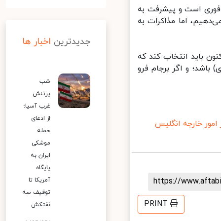
فوری است و پیشرفت به
دهیم، اما مذاکرات به
جدیدترین
اخبار ها
ون باید انتخاب کند که
باشد؛ و اگر برجام فرو
شب
پرتنش
غرب آسیا؛
از ادعای
مور خارجه انگلیس
حمله
موشکی
ایران به
پایگاه
https://www.afta
آمریکا تا
توقیف سه
PRINT
نفتکش