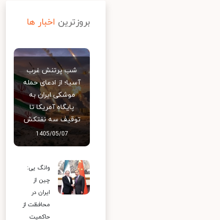
بروزترین
اخبار ها
شب پرتنش غرب
آسیا؛ از ادعای حمله
موشکی ایران به
پایگاه آمریکا تا
توقیف سه نفتکش
1405/05/07
وانگ یی:
چین از
ایران در
محافظت از
حاکمیت