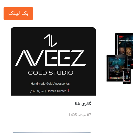
بک لینک
گالری طلا
07 مرداد 1405