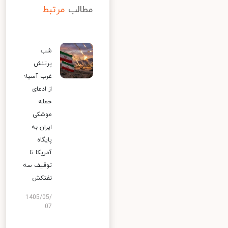
مطالب
مرتبط
شب
پرتنش
غرب آسیا؛
از ادعای
حمله
موشکی
ایران به
پایگاه
آمریکا تا
توقیف سه
نفتکش
1405/05/
07