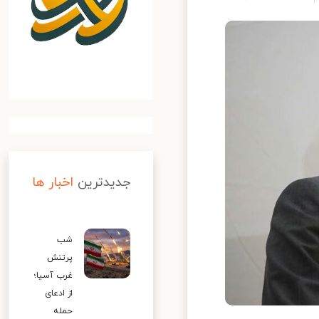
جدیدترین
اخبار ها
شب
پرتنش
غرب آسیا؛
از ادعای
حمله