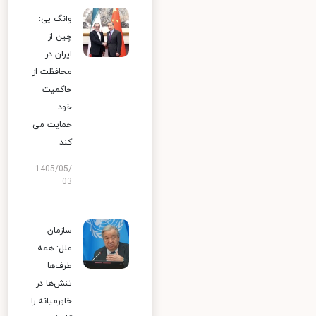
وانگ یی:
چین از
ایران در
محافظت از
حاکمیت
خود
حمایت می
کند
1405/05/
03
سازمان
ملل: همه
طرف‌ها
تنش‌ها در
خاورمیانه را