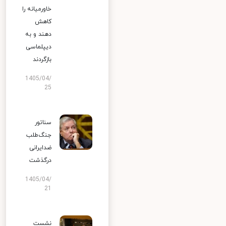
خاورمیانه را
کاهش
دهند و به
دیپلماسی
بازگردند
1405/04/
25
سناتور
جنگ‌طلب
ضدایرانی
درگذشت
1405/04/
21
نشست