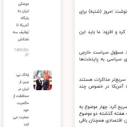
موشکی
شت: امروز (شنبه) برای
ایران به
پایگاه
آمریکا تا
و افزود:‌ ما باید این
توقیف سه
نفتکش
1405/05/
ن دارد، ۲۰ اسفند به پیشنهاد مسؤول سیاست خارجی
07
 سیاسی به پایتخت‌ها
وانگ یی:
ریع‌تر مذاکرات هستند
چین از
 آمریکا در خصوص چند
ایران در
محافظت از
حاکمیت
ح کرد: چهار موضوع به
خود
 هفته گذشته دو موضوع
حمایت می
 اقتصادی همچنان باقی
کند