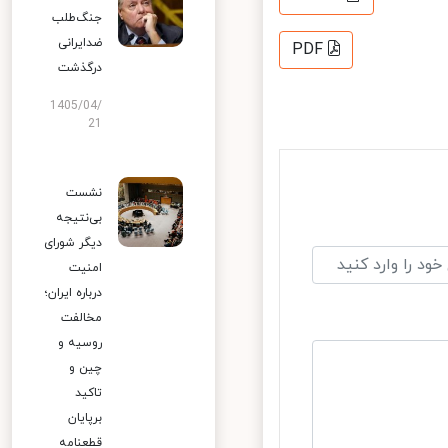
جنگ‌طلب
ضدایرانی
PDF
درگذشت
1405/04/
21
نشست
بی‌نتیجه
دیگر شورای
امنیت
درباره ایران؛
مخالفت
روسیه و
چین و
تاکید
برپایان
قطعنامه