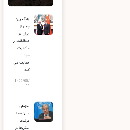
وانگ یی:
چین از
ایران در
محافظت از
حاکمیت
خود
حمایت می
کند
1405/05/
03
سازمان
ملل: همه
طرف‌ها
تنش‌ها در