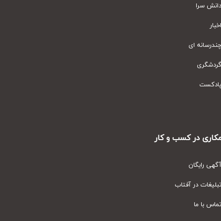
نش سرا
ار
رسانه ای
دشگری
دکست
ری در کسب و کار
ی رایگان
یغات در آفتاب
س با ما