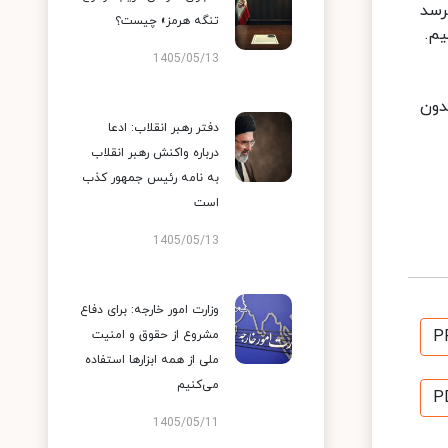
رسد
تنگه هرمز» چیست؟
یم.
1405/05/13
دون
دفتر رهبر انقلاب: ادعا
درباره واکنش رهبر انقلاب
به نامه رئیس جمهور کذب
است
1405/05/13
وزارت امور خارجه: برای دفاع
P
مشروع از حقوق و امنیت
ملی از همه ابزارها استفاده
می‌کنیم
P
1405/05/11