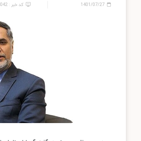
1401/07/27
کد خبر : 1042