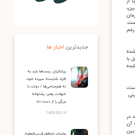
 از
ین،
مان
ست.
رغم
جدیدترین
اخبار ها
شده
ل با
شده
پزشکیان: پست‌ها باید به
افراد شایسته سپرده شود،
نه هم‌جناحی‌ها / دولت با
ست،
ینی
شهادت رهبر، پشتوانه
بزرگی را از دست داد
1405/05/14
 در
 آن
بین
ماجرای «توافق قریب‌الوقوع