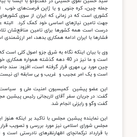
سید حسین نقوی حسینی در گفت‌وگو با ایسنا با بیان
جمله چین، کره جنوبی و یا ژاپن فرصت‌های خوب اقت
کشوری است که در زمانی که ایران از سوی کشورهای غ
جهت تامین نیازهای اساسی خود کمک کرد. البته عد
درست است همه کشورها برای تامین منافع‌شان تلا
فشارها با ایران ادامه همکاری بدهد، امر ارزشمندی ا
وی با بیان اینکه نگاه به شرق جزو اصول کلی است ک
است و ما نیز در 40 دهه گذشته هموار
چین مورد بی مهری قرار گرفته است، افزود: سند جام
است و یک امر عجیب و غریب و بی سابقه ای نیست.
این عضو پیشین کمیسیون امنیت ملی و سیاست خار
گفت: در جریان سفر آقای لاریجانی رئیس پیشین م
گفت وگو و رایزنی انجام شد.
این نماینده پیشین مجلس با تاکید بر اینکه هنوز ای
مجلس شورای اسلامی نیز مورد بررسی و تصویب قرار بگی
با قرارداد ترکمانچای اظهارنظرهای نادرستی است و 