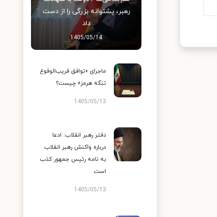
رهبر، پشتوانه بزرگی را از دست
داد
1405/05/14
ماجرای «توافق قریب‌الوقوع
تنگه هرمز» چیست؟
1405/05/13
دفتر رهبر انقلاب: ادعا
درباره واکنش رهبر انقلاب
به نامه رئیس جمهور کذب
است
1405/05/13