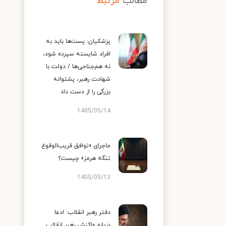
مطالب
مرتبط
پزشکیان: پست‌ها باید به
افراد شایسته سپرده شود،
نه هم‌جناحی‌ها / دولت با
شهادت رهبر، پشتوانه
بزرگی را از دست داد
1405/05/14
ماجرای «توافق قریب‌الوقوع
تنگه هرمز» چیست؟
1405/05/13
دفتر رهبر انقلاب: ادعا
درباره واکنش رهبر انقلاب