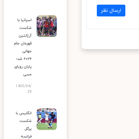
ارسال نظر
اسپانیا با
شکست
آرژانتین
قهرمان جام
جهانی
۲۰۲۶ شد؛
پایان رویای
مسی
1405/04/
29
انگلیس با
شکست
پرگل
فرانسه