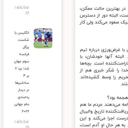
تی است که ۱۲ تیم برتر دنیا، در بهترین حالت ممکن،
1405/04/
29
، البته دور از دسترس
ک صعود می‌کند ولی کار
انگلیس با
شکست
پرگل
ا غرض‌ورزی درباره تیم
فرانسه
بته آنها خودشان، با
سوم جهان
حت‌کننده است. بچه‌ها
شد؛ برد ۶
دا را شکر خبری هم از
بر ۴
م را وسط کشیده‌اند.
سه‌شیرها
د.
در دیدار
جمه بود؟
رده‌بندی
ه می‌دهند. مردم ما هم
جام جهانی
ت‌کننده تاریخ والیبال
۲۰۲۶
 را درست اجرا می‌کند و این
1405/04/
به هر حال او آدم است،
28