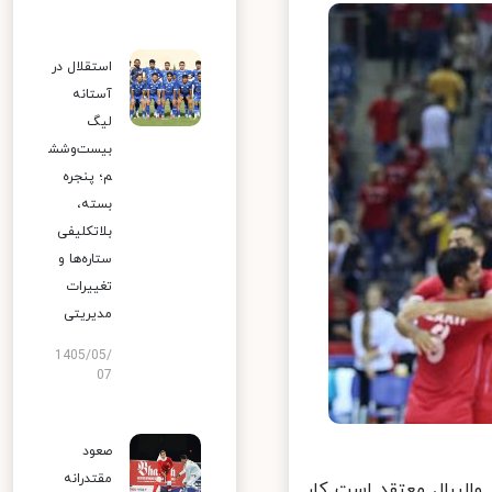
استقلال در
آستانه
لیگ
بیست‌وشش
م؛ پنجره
بسته،
بلاتکلیفی
ستاره‌ها و
تغییرات
مدیریتی
1405/05/
07
صعود
مقتدرانه
والیبال معتقد است کار