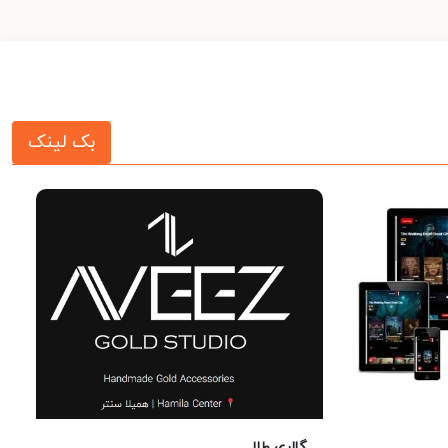
بک لینک
گالری طلا