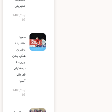
مدیریتی
1405/05/
07
صعود
مقتدرانه
دختران
هاکی چمن
ایران به
نیمه‌نهایی
قهرمانی
آسیا
1405/05/
03