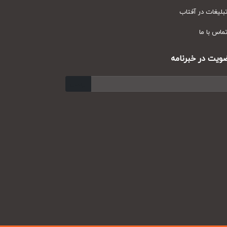
یغات در آفتاب
س با ما
ت در خبرنامه
ارسال