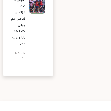
اسپانیا با
شکست
آرژانتین
قهرمان جام
جهانی
۲۰۲۶ شد؛
پایان رویای
مسی
1405/04/
29