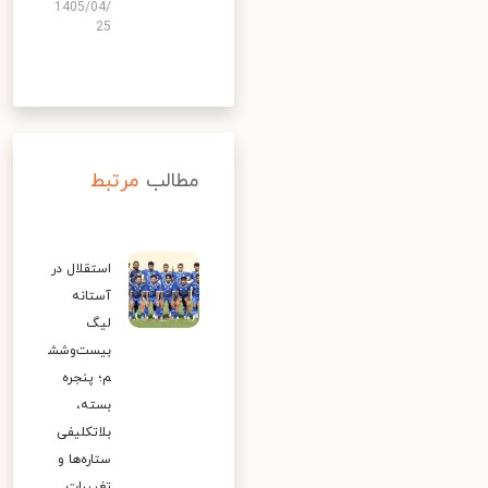
1405/04/
25
مطالب
مرتبط
استقلال در
آستانه
لیگ
بیست‌وشش
م؛ پنجره
بسته،
بلاتکلیفی
ستاره‌ها و
تغییرات