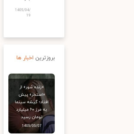
1405/04/
19
بروزترین
اخبار ها
«زنده شور» از
«استخر» پیش
افتاد؛ گیشه سینما
به مرز ۶۰ میلیارد
تومان رسید
1405/05/07