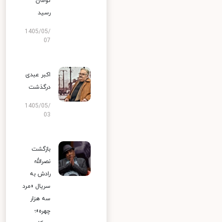
تومان
رسید
1405/05/
07
اکبر عبدی
درگذشت
1405/05/
03
بازگشت
نصرالله
رادش به
سریال «مرد
سه هزار
چهره»؛