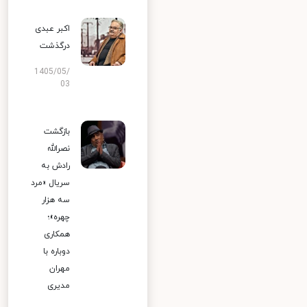
اکبر عبدی
درگذشت
1405/05/
03
بازگشت
نصرالله
رادش به
سریال «مرد
سه هزار
چهره»؛
همکاری
دوباره با
مهران
مدیری