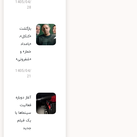
1405/04/
28
بازگشت
«کنکل»،
«بامداد
خمار» و
«شفرونی»
1405/04/
21
آغاز دوباره
فعالیت
سینماها با
یک فیلم
جدید