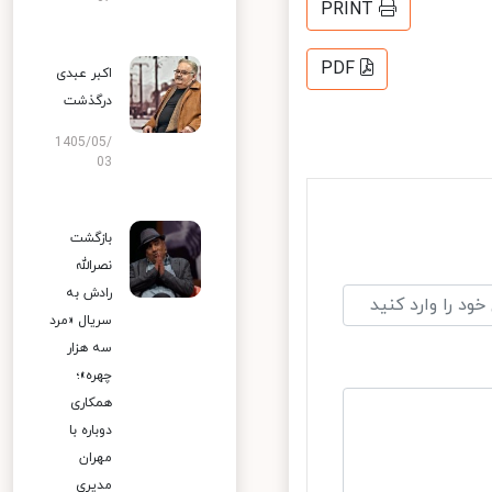
PRINT
PDF
اکبر عبدی
درگذشت
1405/05/
03
بازگشت
نصرالله
رادش به
سریال «مرد
سه هزار
چهره»؛
همکاری
دوباره با
مهران
مدیری