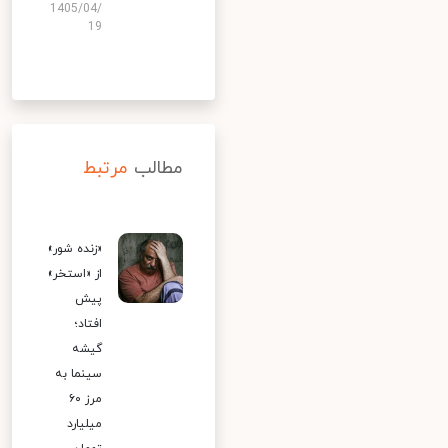
1405/04/
19
مطالب
مرتبط
«زنده شور»
از «استخر»
پیش
افتاد؛
گیشه
سینما به
مرز ۶۰
میلیارد