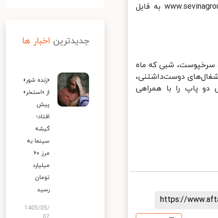
علاقمندان می‌توانند با مراجعه به پایگاه اینترنتی سوینا به نشانی www.sevinagroup.com به فایل
جدیدترین
اخبار ها
 سرخپوست، شبی که ماه
فی، آشغال‌های دوست‌داشتنی،
«زنده شور»
و پاپ را با همراهی
از «استخر»
پیش
افتاد؛
گیشه
سینما به
مرز ۶۰
میلیارد
تومان
رسید
https://www.af
1405/05/
07