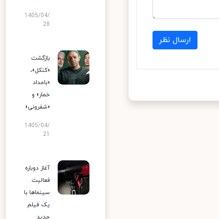
1405/04/
28
ارسال نظر
بازگشت
«کنکل»،
«بامداد
خمار» و
«شفرونی»
1405/04/
21
آغاز دوباره
فعالیت
سینماها با
یک فیلم
جدید