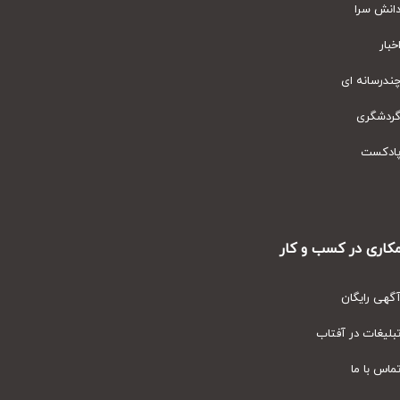
نش سرا
ار
رسانه ای
دشگری
دکست
ری در کسب و کار
ی رایگان
یغات در آفتاب
س با ما