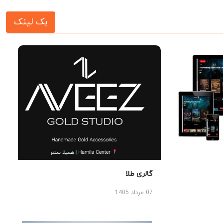
بک لینک
گالری طلا
07 مرداد 1405