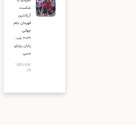
اسپانیا با
شکست
آرژانتین
قهرمان جام
جهانی
۲۰۲۶ شد؛
پایان رویای
مسی
1405/04/
29