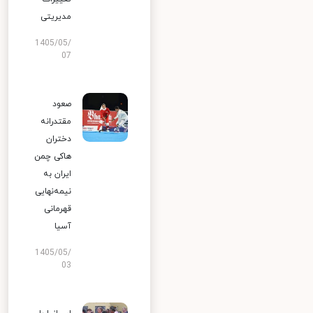
مدیریتی
1405/05/
07
صعود
مقتدرانه
دختران
هاکی چمن
ایران به
نیمه‌نهایی
قهرمانی
آسیا
1405/05/
03