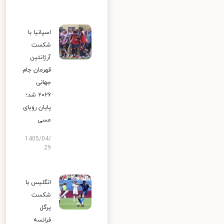
اسپانیا با
شکست
آرژانتین
قهرمان جام
جهانی
۲۰۲۶ شد؛
پایان رویای
مسی
1405/04/
29
انگلیس با
شکست
پرگل
فرانسه