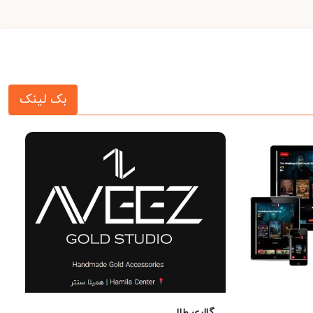
بک لینک
گالری طلا