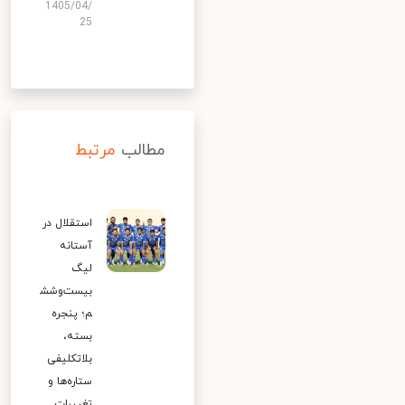
1405/04/
25
مطالب
مرتبط
استقلال در
آستانه
لیگ
بیست‌وشش
م؛ پنجره
بسته،
بلاتکلیفی
ستاره‌ها و
تغییرات