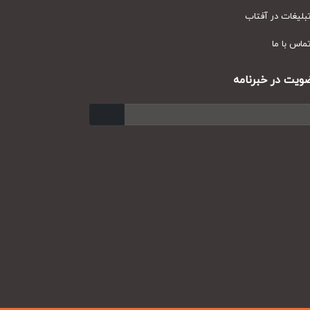
یغات در آفتاب
س با ما
ت در خبرنامه
ارسال