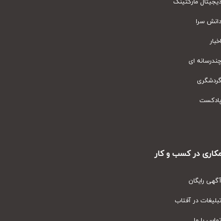
یتال مارکتینگ
نش سرا
ار
رسانه ای
دشگری
دکست
ری در کسب و کار
ی رایگان
یغات در آفتاب
س با ما