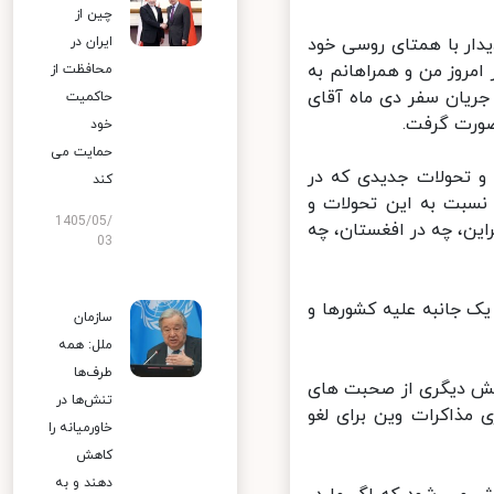
چین از
ار با همتای روسی خود
ایران در
روز من و همراهانم به
محافظت از
یان سفر دی ماه آقای
حاکمیت
ورت گرفت.
خود
حمایت می
و تحولات جدیدی که در
کند
نسبت به این تحولات و
1405/05/
ن، چه در افغستان، چه
03
ک جانبه علیه کشورها و
سازمان
ملل: همه
طرف‌ها
بخش دیگری از صحبت های
تنش‌ها در
ذاکرات وین برای لغو
خاورمیانه را
کاهش
دهند و به