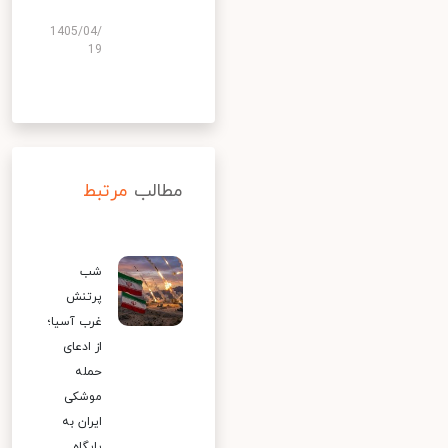
1405/04/
19
مطالب
مرتبط
شب
پرتنش
غرب آسیا؛
از ادعای
حمله
موشکی
ایران به
پایگاه