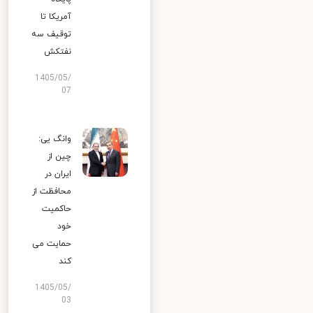
آمریکا تا
توقیف سه
نفتکش
1405/05/
07
وانگ یی:
چین از
ایران در
محافظت از
حاکمیت
خود
حمایت می
کند
1405/05/
03