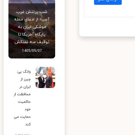
شب پرتنش غرب
آسیا؛ از ادعای حمله
موشکی ایران به
پایگاه آمریکا تا
توقیف سه نفتکش
1405/05/07
وانگ یی:
چین از
ایران در
محافظت از
حاکمیت
خود
حمایت می
کند