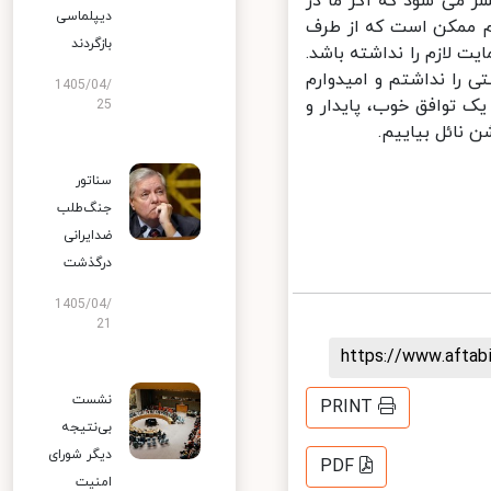
ر می شود که اگر ما در
دیپلماسی
م ممکن است که از طرف
بازگردند
 لازم را نداشته باشد.
را نداشتم و امیدوارم
1405/04/
 توافق خوب، پایدار و
25
 نائل بیاییم.
سناتور
جنگ‌طلب
ضدایرانی
درگذشت
1405/04/
21
https://www.afta
نشست
PRINT
بی‌نتیجه
دیگر شورای
PDF
امنیت