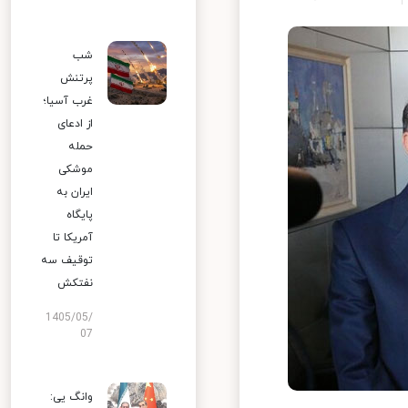
شب
پرتنش
غرب آسیا؛
از ادعای
حمله
موشکی
ایران به
پایگاه
آمریکا تا
توقیف سه
نفتکش
1405/05/
07
وانگ یی: