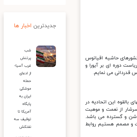
جدیدترین
اخبار ها
شب
کشورهای حاشیه اقیانوس
پرتنش
ت دوره ای بر آیورا و
غرب آسیا؛
قدردانی می نمایم.
از ادعای
حمله
موشکی
ایران به
بالقوه این اتحادیه در
پایگاه
شار از نعمت و موهبت
آمریکا تا
شن و گسترده می باشد.
توقیف سه
 و مصمم هستیم روابط
نفتکش