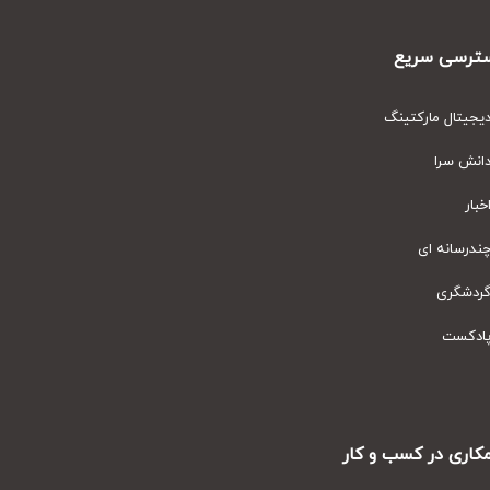
رسی سریع
یتال مارکتینگ
نش سرا
ار
رسانه ای
دشگری
دکست
ری در کسب و کار