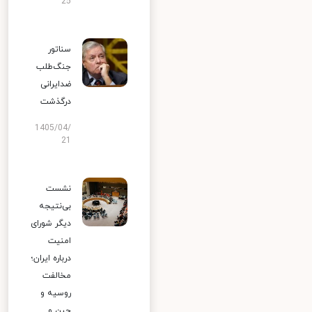
25
سناتور
جنگ‌طلب
ضدایرانی
درگذشت
1405/04/
21
نشست
بی‌نتیجه
دیگر شورای
امنیت
درباره ایران؛
مخالفت
روسیه و
چین و