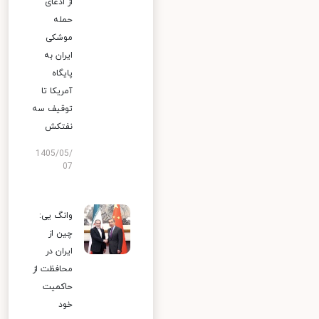
از ادعای
حمله
موشکی
ایران به
پایگاه
آمریکا تا
توقیف سه
نفتکش
1405/05/
07
وانگ یی:
چین از
ایران در
محافظت از
حاکمیت
خود