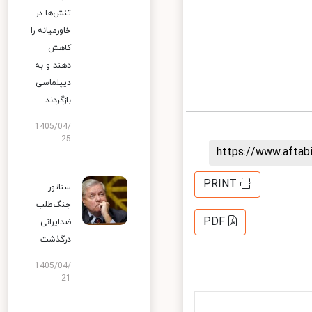
تنش‌ها در
خاورمیانه را
کاهش
دهند و به
دیپلماسی
بازگردند
1405/04/
25
https://www.afta
PRINT
سناتور
جنگ‌طلب
PDF
ضدایرانی
درگذشت
1405/04/
21