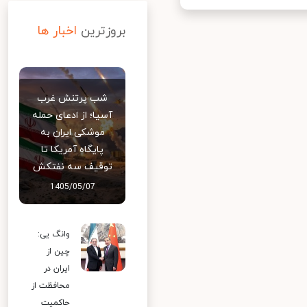
بروزترین
اخبار ها
شب پرتنش غرب
آسیا؛ از ادعای حمله
موشکی ایران به
پایگاه آمریکا تا
توقیف سه نفتکش
1405/05/07
وانگ یی:
چین از
ایران در
محافظت از
حاکمیت