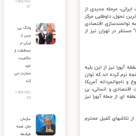
1405/05/
07
یرانی، مرحله جدیدی از
ین تحول، داوطلبی مرکز
 توانمندسازی اقتصادی
وانگ یی:
مستقر در تهران نیز از
چین از
ایران در
محافظت از
حاکمیت
خود
منطقه آیورا نیز از این بلیه
حمایت می
ه نرم کرده اند که توان
 ناجوانمردانه آمریکا
کند
اقتصادی و انسانی، بی
1405/05/
 ای از جمله آیورا نیز
03
از تلاشهای کفیل محترم
سازمان
ملل: همه
طرف‌ها