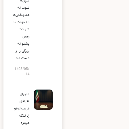
سپرده
شود، نه
هم‌جناحی‌ه
ا / دولت با
شهادت
رهبر،
پشتوانه
بزرگی را از
دست داد
1405/05/
14
ماجرای
«توافق
قریب‌الوقو
ع تنگه
هرمز»