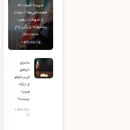
سپرده شود، نه
هم‌جناحی‌ها / دولت
با شهادت رهبر،
پشتوانه بزرگی را از
دست داد
1405/05/14
ماجرای
«توافق
قریب‌الوقو
ع تنگه
هرمز»
چیست؟
1405/05/
13