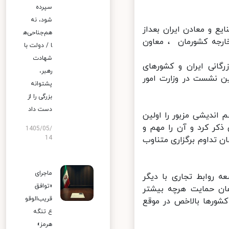
سپرده
شود، نه
 و معادن ایران بعداز
هم‌جناحی‌ه
مور خارجه کشورمان ، معاون
ا / دولت با
شهادت
انی ایران و کشورهای
رهبر،
نشست در وزارت امور
پشتوانه
بزرگی را از
دست داد
ندیشی مزبور را اولین
ر کرد و آن را مهم و
1405/05/
14
تداوم برگزاری متناوب
ماجرای
روابط تجاری با دیگر
«توافق
ن حمایت هرچه بیشتر
قریب‌الوقو
ورها بالاخص در موقع
ع تنگه
هرمز»