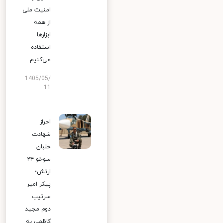
امنیت ملی
از همه
ابزارها
استفاده
می‌کنیم
1405/05/
11
احراز
شهادت
خلبان
سوخو ۲۴
ارتش؛
پیکر امیر
سرتیپ
دوم مجید
کاظمی به