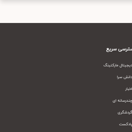
رسی سریع
یتال مارکتینگ
نش سرا
ار
رسانه ای
دشگری
دکست