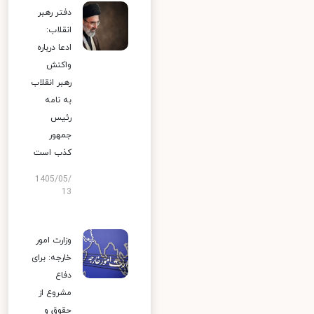
دفتر رهبر
انقلاب:
ادعا درباره
واکنش
رهبر انقلاب
به نامه
رئیس
جمهور
کذب است
1405/05/
13
وزارت امور
خارجه: برای
دفاع
مشروع از
حقوق و