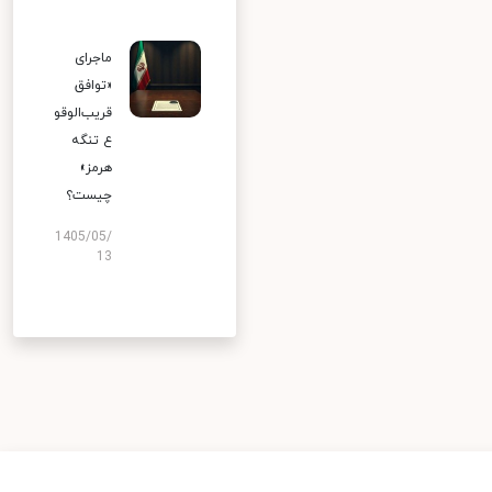
ماجرای
«توافق
قریب‌الوقو
ع تنگه
هرمز»
چیست؟
1405/05/
13