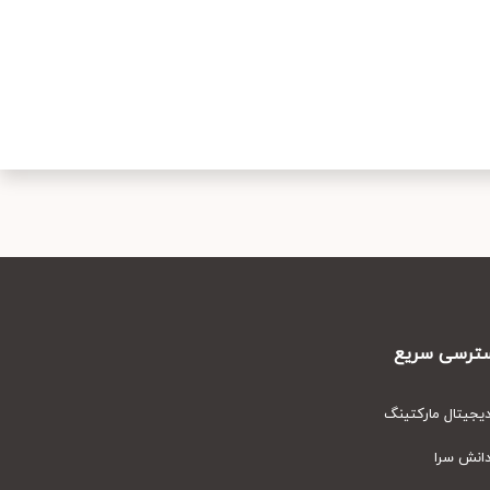
رسی سریع
یتال مارکتینگ
نش سرا