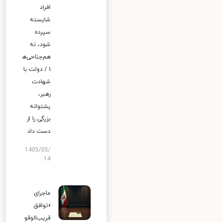
افراد
شایسته
سپرده
شود، نه
هم‌جناحی‌ه
ا / دولت با
شهادت
رهبر،
پشتوانه
بزرگی را از
دست داد
1405/05/
14
ماجرای
«توافق
قریب‌الوقو