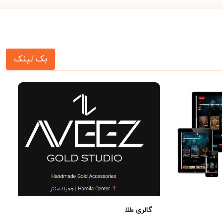
بک لینک
گالری طلا