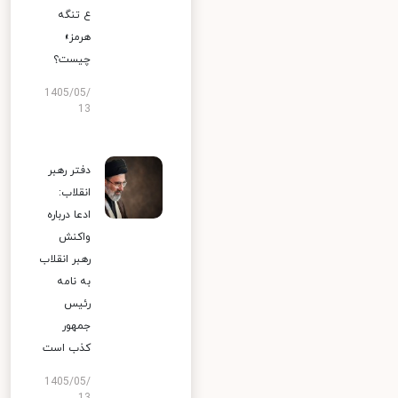
ع تنگه
هرمز»
چیست؟
1405/05/
13
دفتر رهبر
انقلاب:
ادعا درباره
واکنش
رهبر انقلاب
به نامه
رئیس
جمهور
کذب است
1405/05/