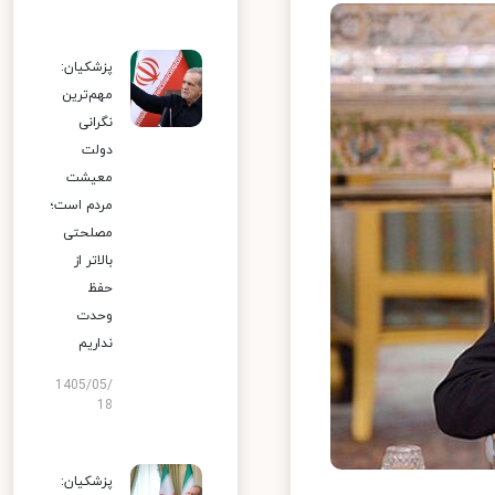
پزشکیان:
مهم‌ترین
نگرانی
دولت
معیشت
مردم است؛
مصلحتی
بالاتر از
حفظ
وحدت
نداریم
1405/05/
18
پزشکیان: