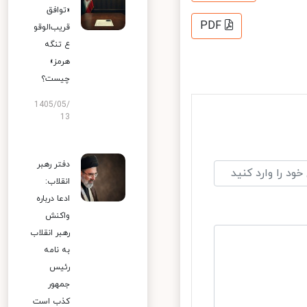
«توافق
PDF
قریب‌الوقو
ع تنگه
هرمز»
چیست؟
1405/05/
13
دفتر رهبر
انقلاب:
ادعا درباره
واکنش
رهبر انقلاب
به نامه
رئیس
جمهور
کذب است