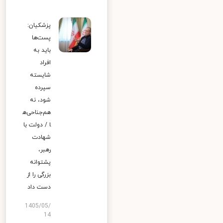
پزشکیان:
پست‌ها
باید به
افراد
شایسته
سپرده
شود، نه
هم‌جناحی‌ه
ا / دولت با
شهادت
رهبر،
پشتوانه
بزرگی را از
دست داد
1405/05/
14