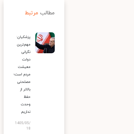
مطالب
مرتبط
پزشکیان:
مهم‌ترین
نگرانی
دولت
معیشت
مردم است؛
مصلحتی
بالاتر از
حفظ
وحدت
نداریم
1405/05/
18