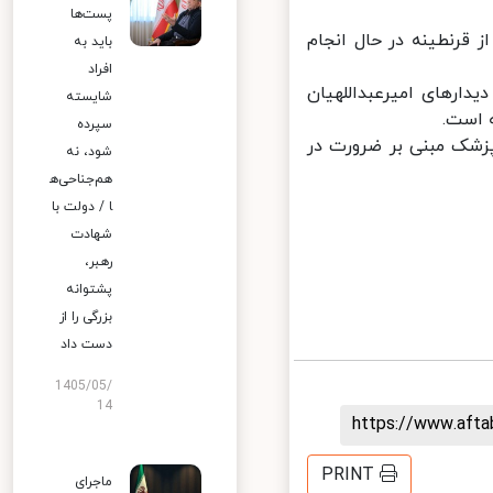
پست‌ها
قرنطینه در حال انجام
باید به
افراد
ارهای امیرعبداللهیان
شایسته
است.
سپرده
پزشک مبنی بر ضرورت در
شود، نه
هم‌جناحی‌ه
ا / دولت با
شهادت
رهبر،
پشتوانه
بزرگی را از
دست داد
1405/05/
14
https://www.aft
PRINT
ماجرای