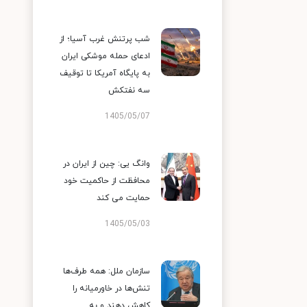
شب پرتنش غرب آسیا؛ از
ادعای حمله موشکی ایران
به پایگاه آمریکا تا توقیف
سه نفتکش
1405/05/07
وانگ یی: چین از ایران در
محافظت از حاکمیت خود
حمایت می کند
1405/05/03
سازمان ملل: همه طرف‌ها
تنش‌ها در خاورمیانه را
کاهش دهند و به