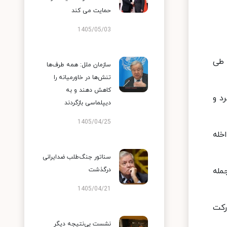
حمایت می کند
1405/05/03
 طی
سازمان ملل: همه طرف‌ها
تنش‌ها در خاورمیانه را
کاهش دهند و به
د و
دیپلماسی بازگردند
1405/04/25
خله
سناتور جنگ‌طلب ضدایرانی
مله
درگذشت
1405/04/21
رکت
نشست بی‌نتیجه دیگر