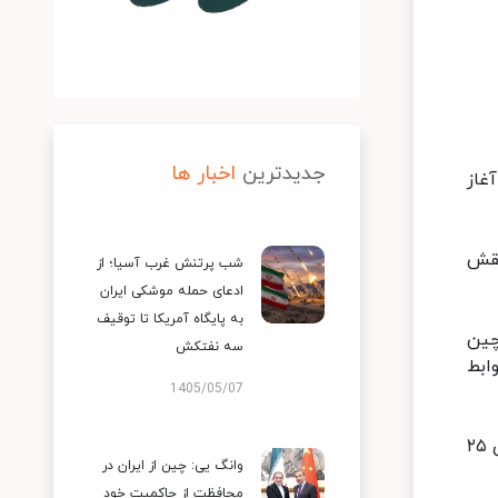
جدیدترین
اخبار ها
غاز
نقش
شب پرتنش غرب آسیا؛ از
ادعای حمله موشکی ایران
به پایگاه آمریکا تا توقیف
چین
سه نفتکش
وابط
1405/05/07
وزیر امور خارجه چین در ادامه آمادگی کشورش برای اجرای توافقات پیشین بین دو کشور، و از جمله سند مشارکت راهبردی ۲۵
وانگ یی: چین از ایران در
محافظت از حاکمیت خود