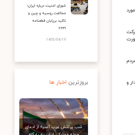
شورای امنیت درباره ایران؛
ورد
مخالفت روسیه و چین و
تاکید برپایان قطعنامه
۲۲۳۱
رکت
ورت
1405/04/19
ردم
بروزترین
اخبار ها
ر و
شب پرتنش غرب آسیا؛ از ادعای
حمله موشکی ایران به پایگاه