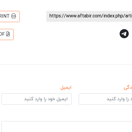
https://www.aftabir.com/index.php/ar
RINT
DF
دگی
ایمیل