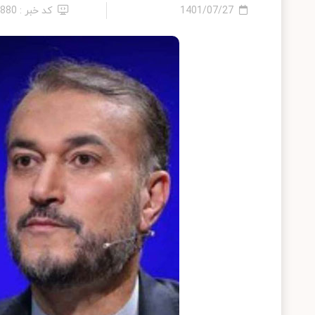
1401/07/27
کد خبر : 8880