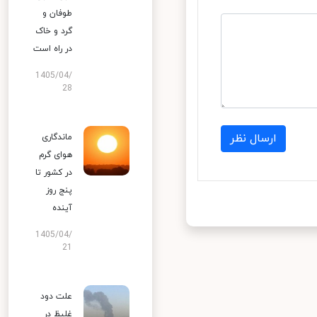
طوفان و
گرد و خاک
در راه است
1405/04/
28
ارسال نظر
ماندگاری
هوای گرم
در کشور تا
پنج روز
آینده
1405/04/
21
علت دود
غلیظ در