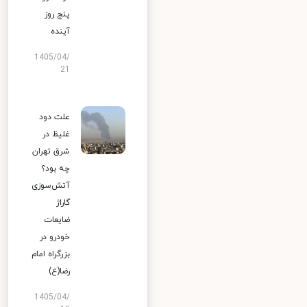
پنج روز
آینده
1405/04/
21
علت دود
غلیظ در
شرق تهران
چه بود؟
آتش‌سوزی
گاراژ
ضایعات
خودرو در
بزرگراه امام
رضا(ع)
1405/04/