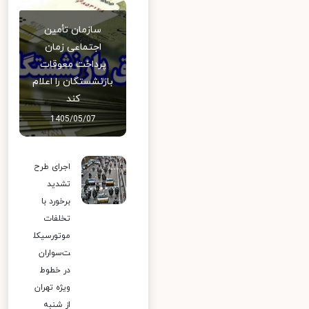
سازمان تأمین
اجتماعی زمان
پرداخت معوقات
بازنشستگان را اعلام
کند
1405/05/07
اجرای طرح
تشدید
برخورد با
تخلفات
موتورسیکل
ت‌سواران
در خطوط
ویژه تهران
از شنبه