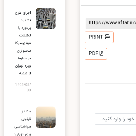
اجرای طرح
تشدید
https://www.aftabi
برخورد با
تخلفات
PRINT
موتورسیکل
ت‌سواران
PDF
در خطوط
ویژه تهران
از شنبه
1405/05/
03
هشدار
نارنجی
هواشناسی
برای تهران؛