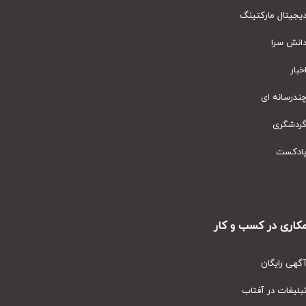
یتال مارکتینگ
نش سرا
ار
رسانه ای
دشگری
دکست
ری در کسب و کار
ی رایگان
یغات در آفتاب