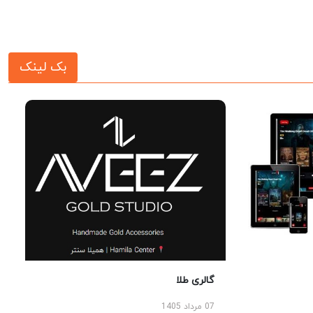
بک لینک
گالری طلا
07 مرداد 1405