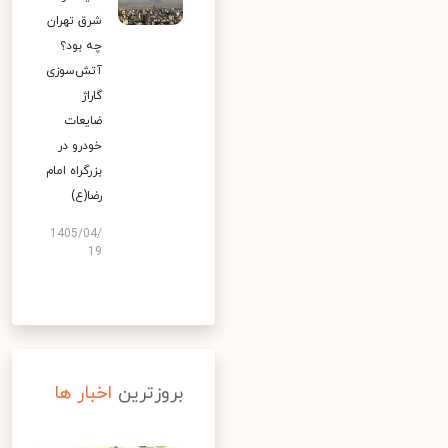
شرق تهران
چه بود؟
آتش‌سوزی
گاراژ
ضایعات
خودرو در
بزرگراه امام
رضا(ع)
1405/04/
19
بروزترین
اخبار ها