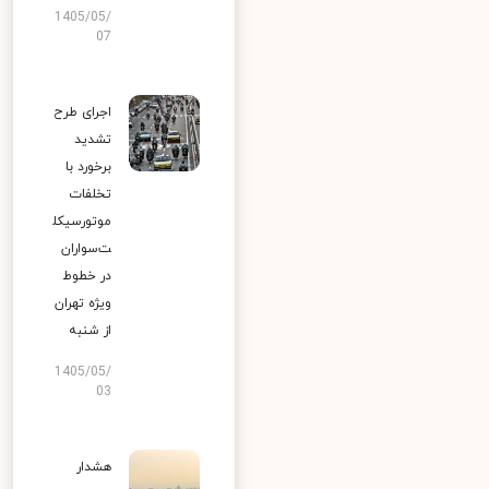
1405/05/
07
اجرای طرح
تشدید
برخورد با
تخلفات
موتورسیکل
ت‌سواران
در خطوط
ویژه تهران
از شنبه
1405/05/
03
هشدار