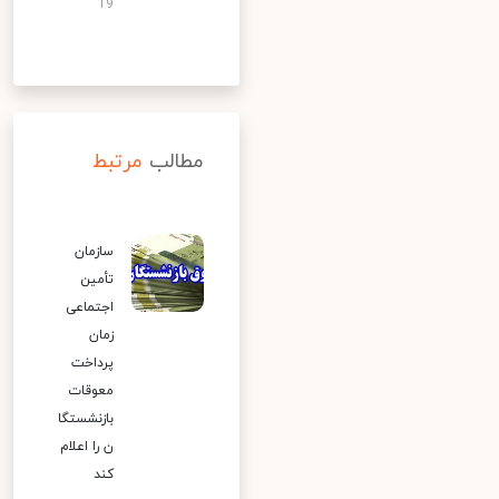
19
مطالب
مرتبط
سازمان
تأمین
اجتماعی
زمان
پرداخت
معوقات
بازنشستگا
ن را اعلام
کند