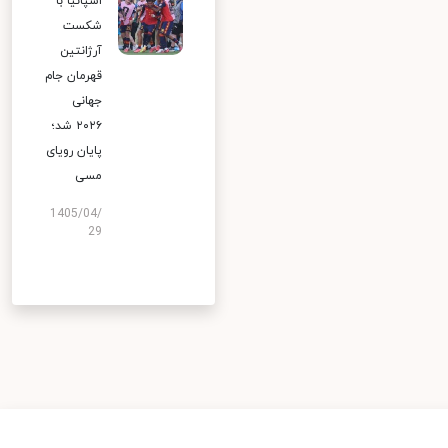
اسپانیا با
شکست
آرژانتین
قهرمان جام
جهانی
۲۰۲۶ شد؛
پایان رویای
مسی
1405/04/
29