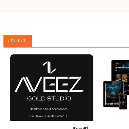
بک لینک
گالری طلا