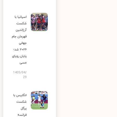
اسپانیا با
شکست
آرژانتین
قهرمان جام
جهانی
۲۰۲۶ شد؛
پایان رویای
مسی
1405/04/
29
انگلیس با
شکست
پرگل
فرانسه