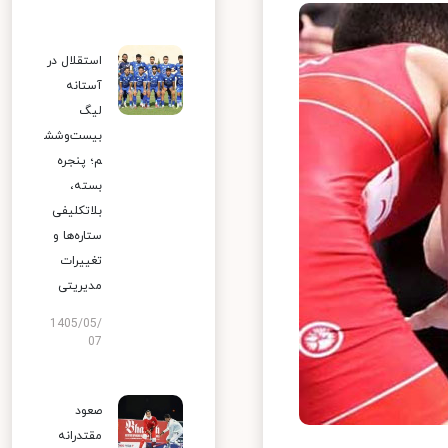
استقلال در
آستانه
لیگ
بیست‌وشش
م؛ پنجره
بسته،
بلاتکلیفی
ستاره‌ها و
تغییرات
مدیریتی
1405/05/
07
صعود
مقتدرانه