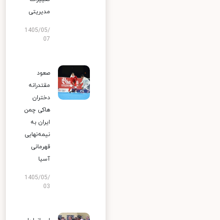
مدیریتی
1405/05/
07
صعود
مقتدرانه
دختران
هاکی چمن
ایران به
نیمه‌نهایی
قهرمانی
آسیا
1405/05/
03