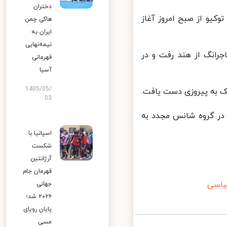
دختران
های المپیک توکیو از صبح امروز آغاز
هاکی چمن
ایران به
نیمه‌نهایی
اف باجرانگ از هند رفت و در
قهرمانی
آسیا
1405/05/
03
در گروه شانس مجدد به
اسپانیا با
شکست
آرژانتین
قهرمان جام
اسی
جهانی
۲۰۲۶ شد؛
پایان رویای
مسی