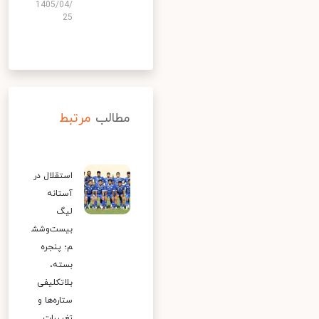
1405/04/
25
مطالب
مرتبط
استقلال در
آستانه
لیگ
بیست‌وشش
م؛ پنجره
بسته،
بلاتکلیفی
ستاره‌ها و
تغییرات