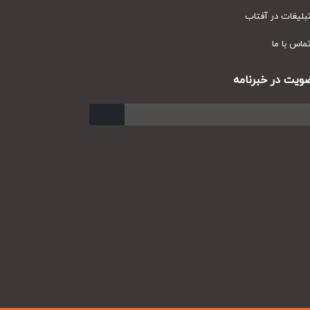
یغات در آفتاب
س با ما
ت در خبرنامه
ارسال