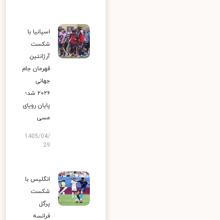
اسپانیا با
شکست
آرژانتین
قهرمان جام
جهانی
۲۰۲۶ شد؛
پایان رویای
مسی
1405/04/
29
انگلیس با
شکست
پرگل
فرانسه