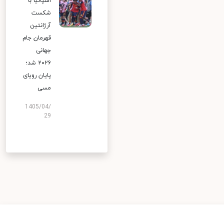
اسپانیا با
شکست
آرژانتین
قهرمان جام
جهانی
۲۰۲۶ شد؛
پایان رویای
مسی
1405/04/
29