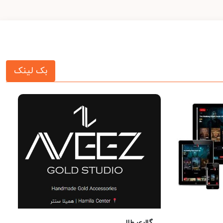
بک لینک
گالری طلا