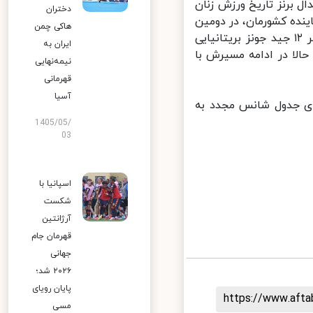
ل برنز تاریخ ورزش زنان
دختران
 ۹ مقابل ناهید کیانی نماینده کشورمان، در دومین
هاکی چمن
مسابقه خود زیر پرچم المپیک و تحت عنوان تیم پناهندگان، توانست ۱۶ بر ۱۲ جید جونز بریتانیایی
ایران به
لا در ادامه مسیرش با
نیمه‌نهایی
قهرمانی
آسیا
ی جدول شانس مجدد به
1405/05/
03
اسپانیا با
شکست
آرژانتین
قهرمان جام
جهانی
۲۰۲۶ شد؛
پایان رویای
https://www.aft
مسی