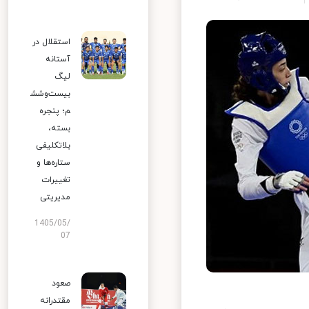
استقلال در
آستانه
لیگ
بیست‌وشش
م؛ پنجره
بسته،
بلاتکلیفی
ستاره‌ها و
تغییرات
مدیریتی
1405/05/
07
صعود
مقتدرانه