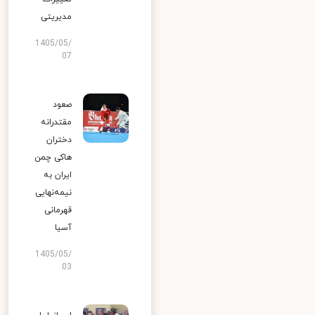
مدیریتی
1405/05/
07
صعود
مقتدرانه
دختران
هاکی چمن
ایران به
نیمه‌نهایی
قهرمانی
آسیا
1405/05/
03