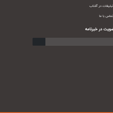
یغات در آفتاب
س با ما
ت در خبرنامه
ارسال