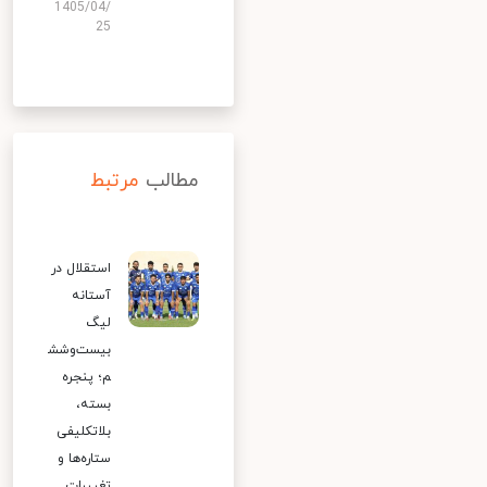
1405/04/
25
مطالب
مرتبط
استقلال در
آستانه
لیگ
بیست‌وشش
م؛ پنجره
بسته،
بلاتکلیفی
ستاره‌ها و
تغییرات