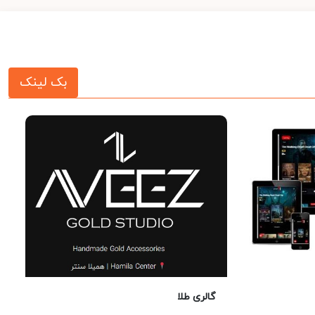
بک لینک
گالری طلا