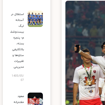
استقلال در
آستانه
لیگ
بیست‌وشش
م؛ پنجره
بسته،
بلاتکلیفی
ستاره‌ها و
تغییرات
مدیریتی
1405/05/
07
صعود
مقتدرانه