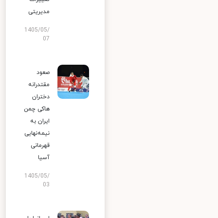
مدیریتی
1405/05/
07
صعود
مقتدرانه
دختران
هاکی چمن
ایران به
نیمه‌نهایی
قهرمانی
آسیا
1405/05/
03