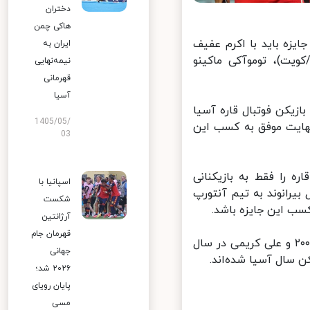
دختران
هاکی چمن
یزه باید با اکرم عفیف
ایران به
ویت)، توموآکی ماکینو
نیمه‌نهایی
قهرمانی
آسیا
 بهترین بازیکن فوتبال قاره آسیا
1405/05/
هایت موفق به کسب این
03
 را فقط به بازیکنانی
اسپانیا با
یرانوند به تیم آنتورپ
شکست
ب این جایزه باشد.
آرژانتین
قهرمان جام
خداداد عزیزی در سال ۹۶، علی دایی در سال ۹۹، مهدی مهدوی‌کیا در سال ۲۰۰۳ و علی کریمی در سال
جهانی
۲۰۲۶ شد؛
پایان رویای
مسی