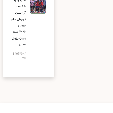
اسپانیا با
شکست
آرژانتین
قهرمان جام
جهانی
۲۰۲۶ شد؛
پایان رویای
مسی
1405/04/
29