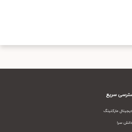
رسی سریع
یتال مارکتینگ
نش سرا