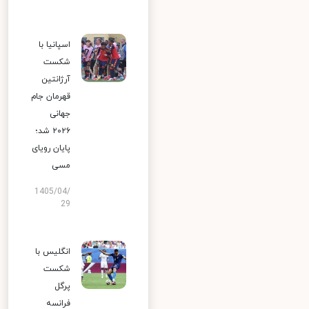
اسپانیا با
شکست
آرژانتین
قهرمان جام
جهانی
۲۰۲۶ شد؛
پایان رویای
مسی
1405/04/
29
انگلیس با
شکست
پرگل
فرانسه