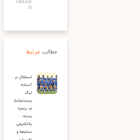
1405/04/
25
مطالب
مرتبط
استقلال در
آستانه
لیگ
بیست‌وشش
م؛ پنجره
بسته،
بلاتکلیفی
ستاره‌ها و
تغییرات