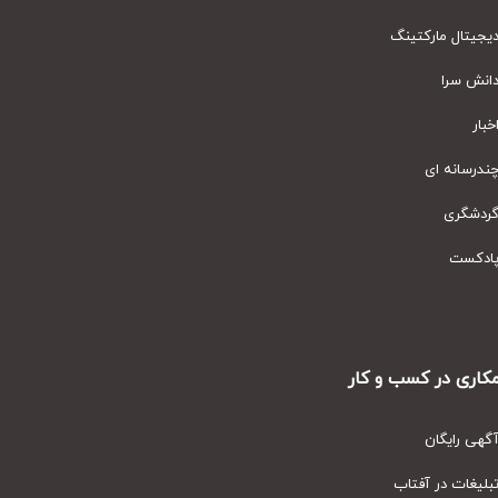
یتال مارکتینگ
نش سرا
ار
رسانه ای
دشگری
دکست
ری در کسب و کار
ی رایگان
یغات در آفتاب