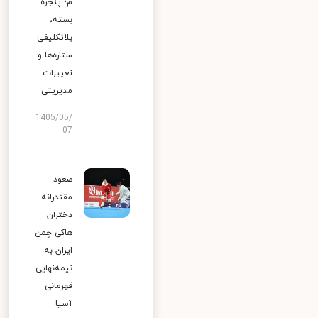
م؛ پنجره
بسته،
بلاتکلیفی
ستاره‌ها و
تغییرات
مدیریتی
1405/05/
07
صعود
مقتدرانه
دختران
هاکی چمن
ایران به
نیمه‌نهایی
قهرمانی
آسیا