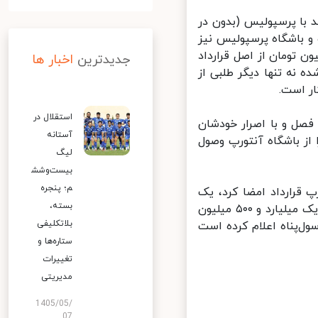
 با پرسپولیس (بدون در
لیون تومان بوده است و باشگاه پرسپولیس نیز
یکن در ٧ بازی پایانی لیگ برتر، یک میلیارد و ٢۵ میلیون تومان از اصل قرارداد
جدیدترین
اخبار ها
نه تنها دیگر طلبی از
استقلال در
صل و با اصرار خودشان
آستانه
توانند طلب ۵١۵هزار دلاری خود را از باشگاه آنتورپ وصول
لیگ
بیست‌وشش
م؛ پنجره
 قرارداد امضا کرد، یک
بسته،
الحاقیه هم با پرسپولیس به امضا رساند که بر اساس آن این باشگاه باید یک میلیارد و ۵٠٠ میلیون
بلاتکلیفی
ول‌پناه اعلام کرده است
ستاره‌ها و
تغییرات
مدیریتی
1405/05/
07