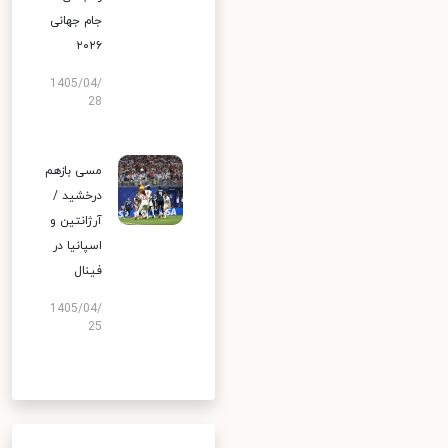
جام جهانی
۲۰۲۶
1405/04/
28
مسی بازهم
درخشید /
آرژانتین و
اسپانیا در
فینال
1405/04/
25