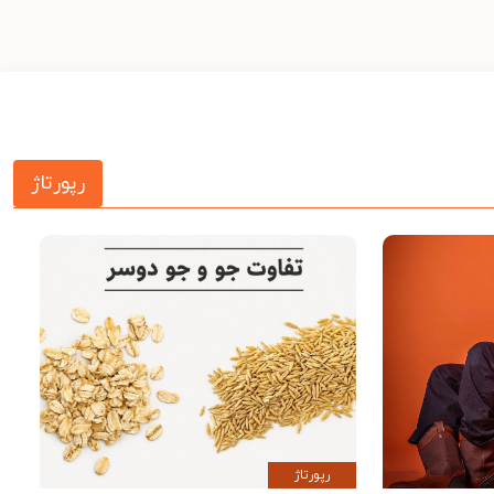
رپورتاژ
رپورتاژ