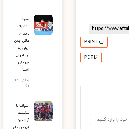
صعود
مقتدرانه
https://www.aft
دختران
هاکی چمن
PRINT
ایران به
نیمه‌نهایی
PDF
قهرمانی
آسیا
1405/05/
03
اسپانیا با
شکست
آرژانتین
قهرمان جام