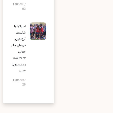
1405/05/
03
اسپانیا با
شکست
آرژانتین
قهرمان جام
جهانی
۲۰۲۶ شد؛
پایان رویای
مسی
1405/04/
29