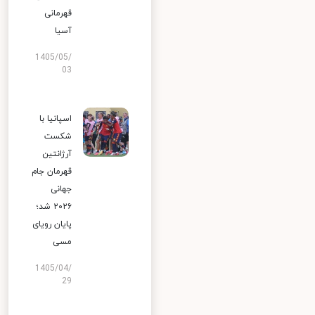
قهرمانی
آسیا
1405/05/
03
اسپانیا با
شکست
آرژانتین
قهرمان جام
جهانی
۲۰۲۶ شد؛
پایان رویای
مسی
1405/04/
29