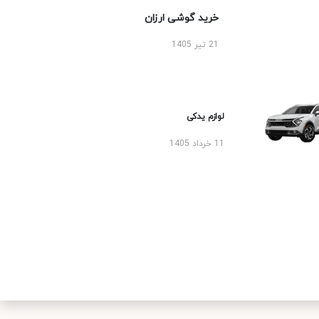
خرید گوشی ارزان
21 تیر 1405
لوازم یدکی
11 خرداد 1405