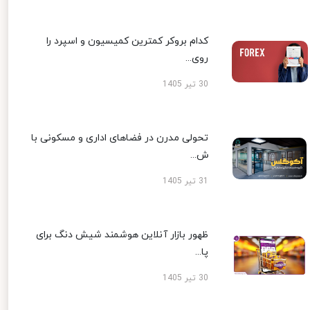
کدام بروکر کمترین کمیسیون و اسپرد را
روی...
30 تیر 1405
تحولی مدرن در فضاهای اداری و مسکونی با
ش...
31 تیر 1405
ظهور بازار آنلاین هوشمند شیش دنگ برای
پا...
30 تیر 1405