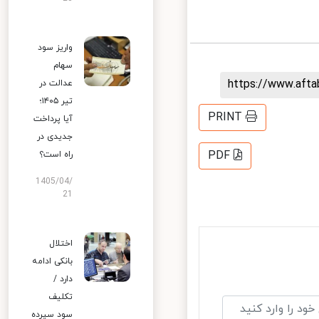
واریز سود
سهام
https://www.aft
عدالت در
تیر ۱۴۰۵؛
PRINT
آیا پرداخت
جدیدی در
PDF
راه است؟
1405/04/
21
اختلال
بانکی ادامه
دارد /
تکلیف
سود سپرده