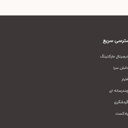
رسی سریع
یتال مارکتینگ
نش سرا
ار
رسانه ای
دشگری
دکست