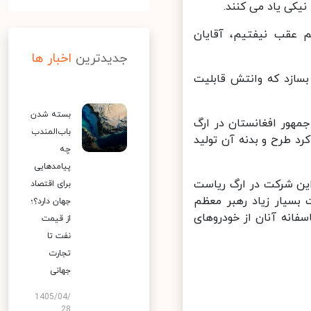
یکی یاد می کنند.
 عقب نیفتیم، آقایان
جدیدترین
اخبار ها
سازد که وانتش قابلیت
بسته شدن
ور افغانستان در ارگ
باب‌المندب
 طرح و بدنه آن تولید
چه
پیامدهایی
 شرکت در ارگ ریاست
برای اقتصاد
بسیار زیاد رهبر معظم
جهان دارد؟؛
انه آنان از خودروهای
از قیمت
نفت تا
تجارت
جهانی
1405/04/
28