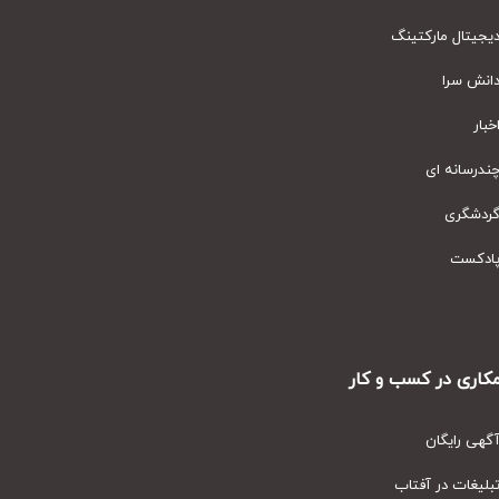
یتال مارکتینگ
نش سرا
ار
رسانه ای
دشگری
دکست
ری در کسب و کار
ی رایگان
یغات در آفتاب