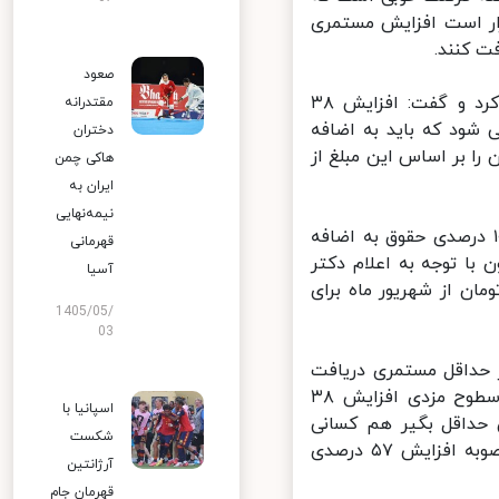
ار است افزایش مستمری
 کنند.
صعود
وی درعین حال به مصوبه افزایش ۳۸ درصدی حقوق بازنشستگان اشاره کرد و گفت: افزایش ۳۸
مقتدرانه
ود که باید به اضافه
دختران
 را بر اساس این مبلغ از
هاکی چمن
ایران به
نیمه‌نهایی
کارشناس حوزه کار تصریح کرد: سازمان تامین اجتماعی قبلا افزایش ۱۰ درصدی حقوق به اضافه
قهرمانی
ون با توجه به اعلام دکتر
آسیا
 کار ـ افزایش ۳۸ درصدی به اضافه ۵۱۵ هزار تومان از شهریور ماه برای
1405/05/
03
حداقل مستمری دریافت
می‌کنند و حدود ۸۰۰ هزار تا ۸۵۰ هزار نفر هستند که تحت عنوان سایر سطوح مزدی افزایش ۳۸
اسپانیا با
تگان حداقل بگیر هم کسانی
شکست
هستند که حداقل مستمری را دریافت می کنند که در خصوص آنها قبلا مصوبه افزایش ۵۷ درصدی
آرژانتین
قهرمان جام