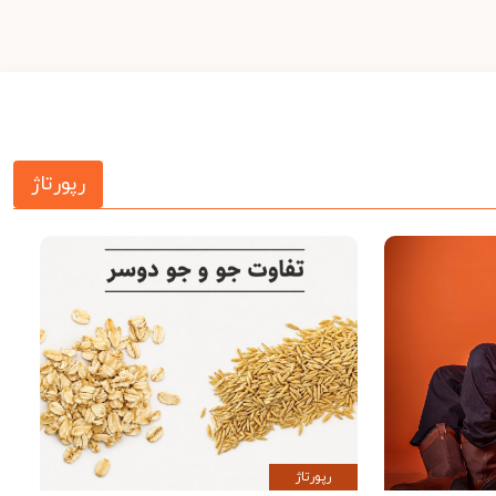
رپورتاژ
رپورتاژ