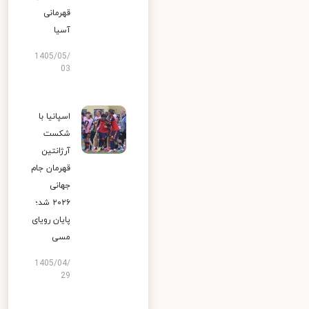
قهرمانی
آسیا
1405/05/
03
اسپانیا با
شکست
آرژانتین
قهرمان جام
جهانی
۲۰۲۶ شد؛
پایان رویای
مسی
1405/04/
29