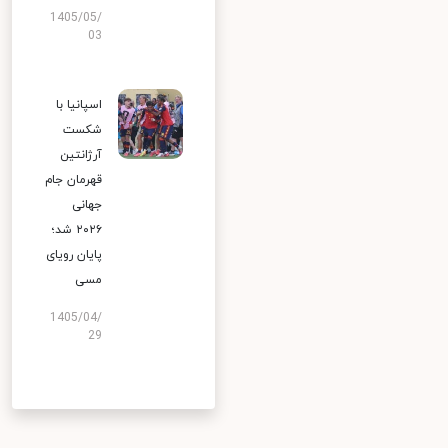
1405/05/
03
اسپانیا با
شکست
آرژانتین
قهرمان جام
جهانی
۲۰۲۶ شد؛
پایان رویای
مسی
1405/04/
29