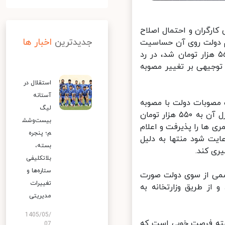
 ابلاغ مصوبه حق مسکن ۶۵۰ هزار تومانی کارگران و احتمال اصلاح
جدیدترین
اخبار ها
هم دولت روی آن حساسیت
نداشت اما اعتقاد من این است که ۱۰۰ هزار تومانی که کاهش داده و ۵۵۰ هزار تومان شد، در رد
جیهی بر تغییر مصوبه
استقلال در
آستانه
مصوبات دولت با مصوبه
لیگ
حق مسکن شورای عالی کار اعلام کرد، بحث تغییر حق مسکن کارگران یا تنزل آن به ۵۵۰ هزار تومان
بیست‌وشش
ها را پذیرفت و اعلام
م؛ پنجره
غ ۶۵۰ هزار تومان باید رعایت شود منتها به دلیل
بسته،
ی کند.
بلاتکلیفی
ستاره‌ها و
سمی از سوی دولت صورت
تغییرات
از طریق وزارتخانه به
مدیریتی
1405/05/
ته فرصت خوبی است که
07