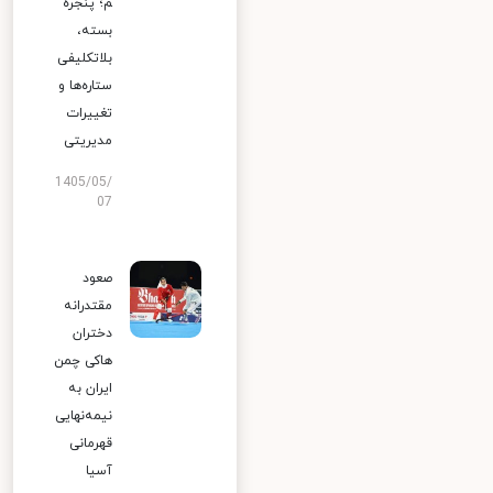
م؛ پنجره
بسته،
بلاتکلیفی
ستاره‌ها و
تغییرات
مدیریتی
1405/05/
07
صعود
مقتدرانه
دختران
هاکی چمن
ایران به
نیمه‌نهایی
قهرمانی
آسیا