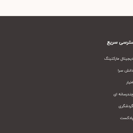
رسی سریع
یتال مارکتینگ
نش سرا
ار
رسانه ای
دشگری
دکست