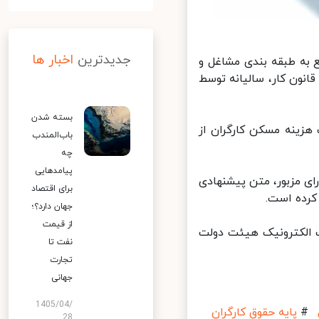
جدیدترین
اخبار ها
ماده (۲) اصلاحی قانون راجع به طبقه بندی مشاغل و
ون کار، سالیانه توسط
بسته شدن
اسفند سال ۱۳۹۹ با افزایش کمک هزینه مسکن کارگران از
باب‌المندب
چه
پیامدهایی
ی مزبور، متن پیشنهادی
برای اقتصاد
جهان دارد؟؛
از قیمت
 الکترونیک هیئت دولت
نفت تا
تجارت
جهانی
1405/04/
#
پایه حقوق کارگران
28