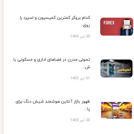
کدام بروکر کمترین کمیسیون و اسپرد را
روی...
30 تیر 1405
تحولی مدرن در فضاهای اداری و مسکونی با
ش...
31 تیر 1405
ظهور بازار آنلاین هوشمند شیش دنگ برای
پا...
30 تیر 1405