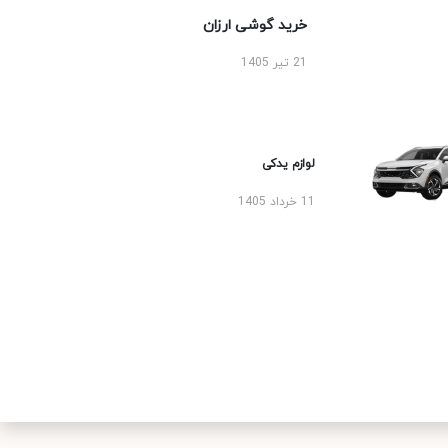
خرید گوشی ارزان
21 تیر 1405
لوازم یدکی
11 خرداد 1405