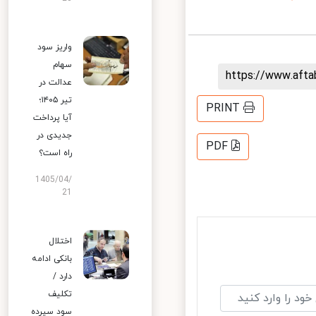
واریز سود
سهام
https://www.aft
عدالت در
تیر ۱۴۰۵؛
PRINT
آیا پرداخت
جدیدی در
PDF
راه است؟
1405/04/
21
اختلال
بانکی ادامه
دارد /
تکلیف
سود سپرده