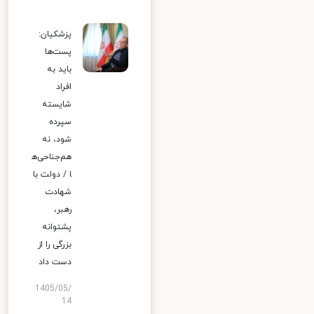
پزشکیان:
پست‌ها
باید به
افراد
شایسته
سپرده
شود، نه
هم‌جناحی‌ه
ا / دولت با
شهادت
رهبر،
پشتوانه
بزرگی را از
دست داد
1405/05/
14