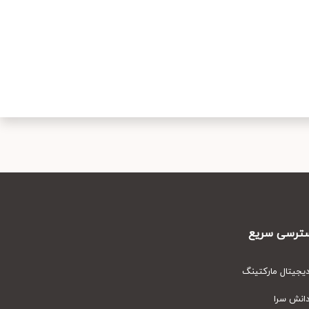
رسی سریع
یتال مارکتینگ
نش سرا