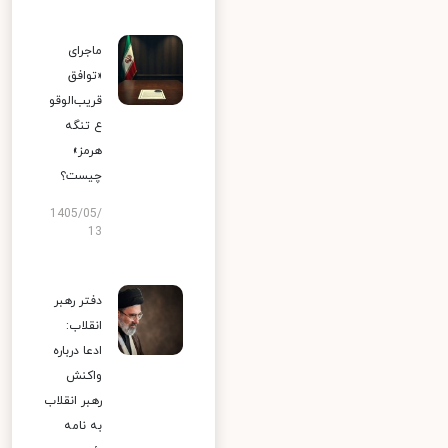
ماجرای
«توافق
قریب‌الوقو
ع تنگه
هرمز»
چیست؟
1405/05/
13
دفتر رهبر
انقلاب:
ادعا درباره
واکنش
رهبر انقلاب
به نامه