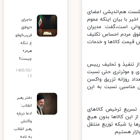
نشست هم‌اندیشی اعضای
یر با بیان اینکه عموم
ماجرای
نی است،گفت: مدیران
«توافق
وق مردم احساس تکلیف
قریب‌الوقو
ش قیمت کالاها و خدمات
ع تنگه
هرمز»
چیست؟
 تنفیذ و تحلیف رییس
1405/05/
ی و موثرتری حتی نسبت
13
د روزانه تزریق واکسن
مناسبی نسبت به این
دفتر رهبر
انقلاب:
سریع ترخیص کالاهای
ادعا درباره
 این کالاها بدون هیچ
واکنش
 یا شبکه توزیع منتقل
رهبر انقلاب
زار هستیم.
به نامه