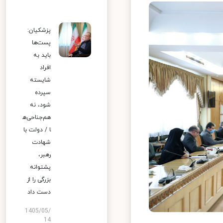
پزشکیان:
پست‌ها
باید به
افراد
شایسته
سپرده
شود، نه
هم‌جناحی‌ه
ا / دولت با
شهادت
رهبر،
پشتوانه
بزرگی را از
دست داد
1405/05/
14