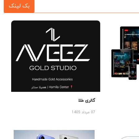
بک لینک
گالری طلا
07 مرداد 1405