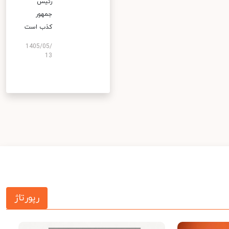
رئیس
جمهور
کذب است
1405/05/
13
رپورتاژ