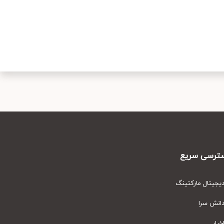
رسی سریع
یتال مارکتینگ
نش سرا
ار