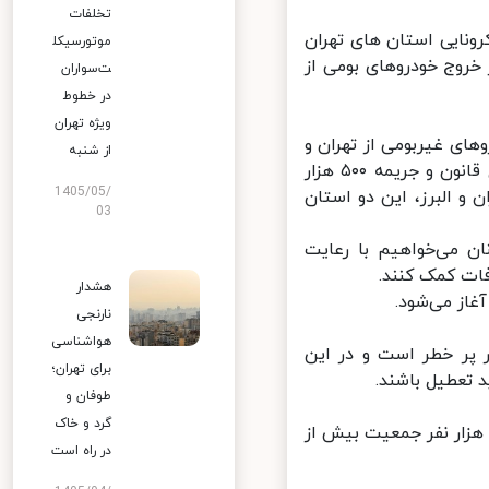
تخلفات
نایی استان های تهران
موتورسیکل
خروج خودروهای بومی از
ت‌سواران
در خطوط
ویژه تهران
ساعته برای خروج خودروهای غیربومی از تهران و
از شنبه
البرز گفت: از امروز کنترل ورود و خروج انجام می‌شود ولی از فردا به اعمال قانون و جریمه ۵۰۰ هزار
1405/05/
و البرز، این دو استان
03
: از هموطنان می‌خواهیم با رعایت
ت کمک کنند.
هشدار
از می‌شود.
نارنجی
هواشناسی
پر خطر است و در این
برای تهران؛
عطیل باشند.
طوفان و
گرد و خاک
رمز در عین حال به این معناست که تعداد موارد قطعی، به ازای ۱۰۰ هزار نفر جمعیت بیش از
در راه است