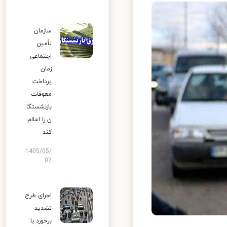
سازمان
تأمین
اجتماعی
زمان
پرداخت
معوقات
بازنشستگا
ن را اعلام
کند
1405/05/
07
اجرای طرح
تشدید
برخورد با