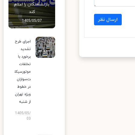
بازنشستگان را اعلام
کند
ارسال نظر
1405/05/07
اجرای طرح
تشدید
برخورد با
تخلفات
موتورسیکل
ت‌سواران
در خطوط
ویژه تهران
از شنبه
1405/05/
03