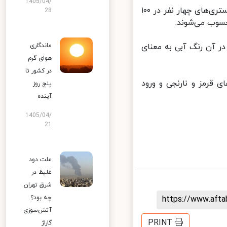
1405/04/
پس از رنگ قرمز، رنگ‌های نارنجی، زرد و آبی قرار دارند: به این ترتیب که بستری‌های چهار نفر در ۱۰۰
28
یران اعمال شد و در آن رنگ آبی به معنای
ماندگاری
هوای گرم
در کشور تا
قرمز و نارنجی و ورود
پنج روز
آینده
1405/04/
21
علت دود
غلیظ در
شرق تهران
چه بود؟
https://www.aft
آتش‌سوزی
PRINT
گاراژ