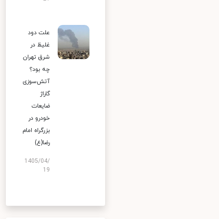
علت دود
غلیظ در
شرق تهران
چه بود؟
آتش‌سوزی
گاراژ
ضایعات
خودرو در
بزرگراه امام
رضا(ع)
1405/04/
19