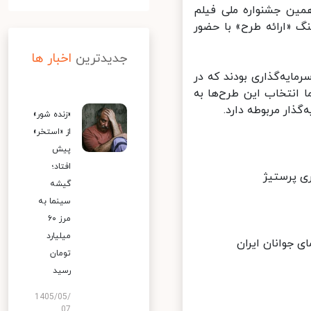
ین جشنواره ملی فیلم
 «ارائه‌ طرح» با حضور
جدیدترین
اخبار ها
ای جوانان ایران»، «پلتفرم وُدیو» و «گروه هنری پرستیژ»، ۳ سرمایه‌گذاری بودند که در
اب کردند اما انتخاب این طرح‌ها به
ذار مربوطه دارد.
«زنده شور»
از «استخر»
پیش
افتاد؛
 پرستیژ
گیشه
سینما به
مرز ۶۰
میلیارد
جوانان ایران
تومان
رسید
1405/05/
07