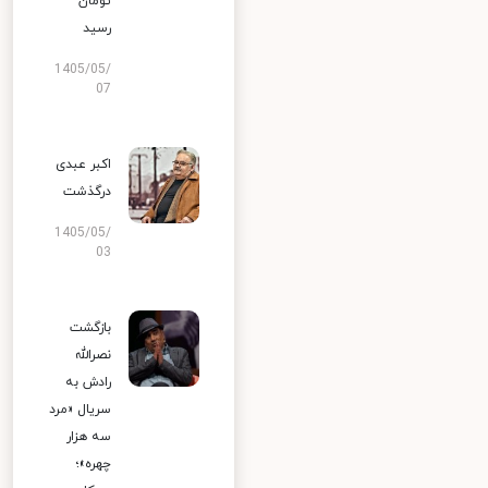
تومان
رسید
1405/05/
07
اکبر عبدی
درگذشت
1405/05/
03
بازگشت
نصرالله
رادش به
سریال «مرد
سه هزار
چهره»؛