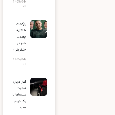
1405/04/
28
بازگشت
«کنکل»،
«بامداد
خمار» و
«شفرونی»
1405/04/
21
آغاز دوباره
فعالیت
سینماها با
یک فیلم
جدید