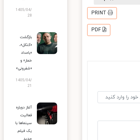
1405/04/
PRINT
28
PDF
بازگشت
«کنکل»،
«بامداد
خمار» و
«شفرونی»
1405/04/
21
آغاز دوباره
فعالیت
سینماها با
یک فیلم
جدید