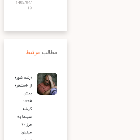
1405/04/
19
مطالب
مرتبط
«زنده شور»
از «استخر»
پیش
افتاد؛
گیشه
سینما به
مرز ۶۰
میلیارد