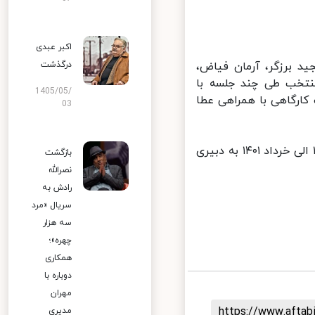
اکبر عبدی
 برزگر، آرمان فیاض،
درگذشت
نتخب طی چند جلسه با
1405/05/
کارگاهی با همراهی عطا
03
سیزدهمین دوره‌ جشنواره ملی دانشجویی فیلم کوتاه ‌ «سایه» از اسفند ۱۴۰۰ الی خرداد ۱۴۰۱ به دبیری
بازگشت
نصرالله
رادش به
سریال «مرد
سه هزار
چهره»؛
همکاری
دوباره با
مهران
https://www.afta
مدیری