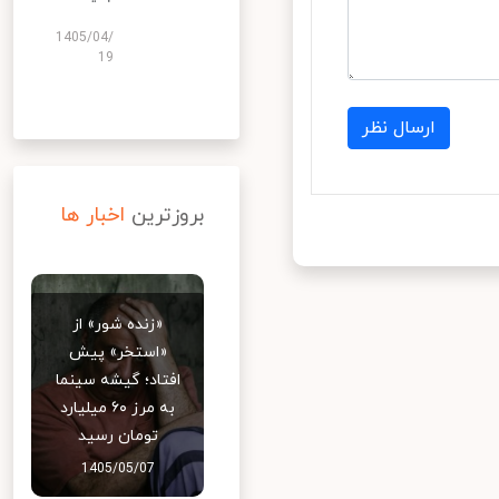
1405/04/
19
ارسال نظر
بروزترین
اخبار ها
«زنده شور» از
«استخر» پیش
افتاد؛ گیشه سینما
به مرز ۶۰ میلیارد
تومان رسید
1405/05/07