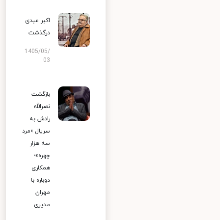
اکبر عبدی
درگذشت
1405/05/
03
بازگشت
نصرالله
رادش به
سریال «مرد
سه هزار
چهره»؛
همکاری
دوباره با
مهران
مدیری