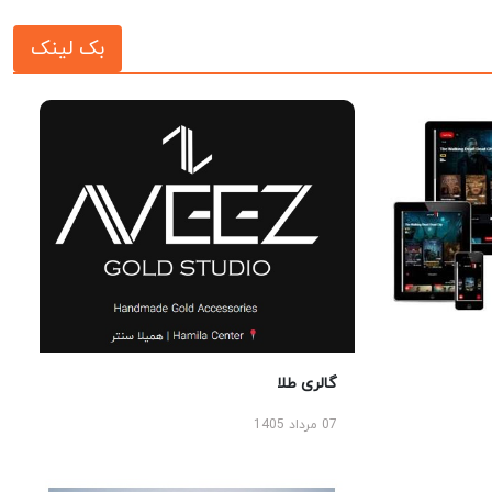
بک لینک
گالری طلا
07 مرداد 1405