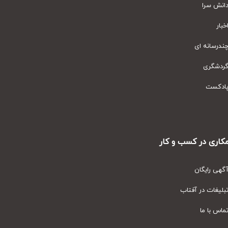
نش سرا
ار
رسانه ای
دشگری
دکست
ری در کسب و کار
ی رایگان
یغات در آفتاب
س با ما