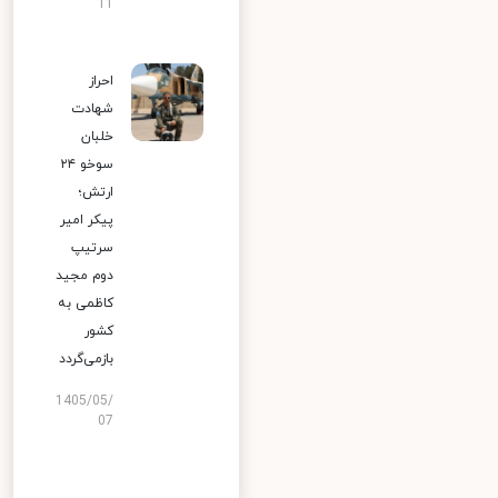
11
احراز
شهادت
خلبان
سوخو ۲۴
ارتش؛
پیکر امیر
سرتیپ
دوم مجید
کاظمی به
کشور
بازمی‌گردد
1405/05/
07