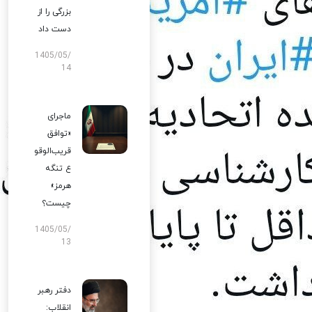
بزرگی را از
دست داد
1405/05/
14
ماجرای
«توافق
قریب‌الوقو
ع تنگه
هرمز»
چیست؟
1405/05/
13
دفتر رهبر
انقلاب: