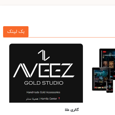
بک لینک
گالری طلا