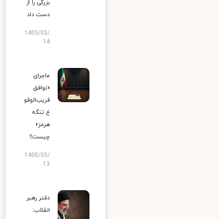
بزرگی را از
دست داد
1405/05/
14
ماجرای
«توافق
قریب‌الوقو
ع تنگه
هرمز»
چیست؟
1405/05/
13
دفتر رهبر
انقلاب: