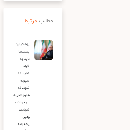
مطالب
مرتبط
پزشکیان:
پست‌ها
باید به
افراد
شایسته
سپرده
شود، نه
هم‌جناحی‌ه
ا / دولت با
شهادت
رهبر،
پشتوانه