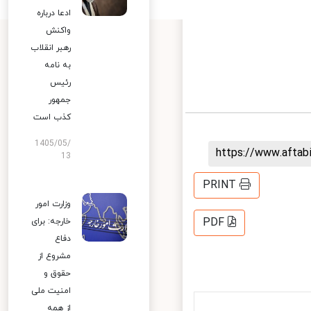
ادعا درباره
واکنش
رهبر انقلاب
به نامه
رئیس
جمهور
کذب است
1405/05/
h
13
PR
وزارت امور
PD
خارجه: برای
دفاع
مشروع از
حقوق و
امنیت ملی
از همه