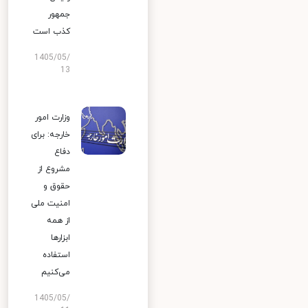
جمهور
کذب است
1405/05/
13
وزارت امور
خارجه: برای
دفاع
مشروع از
حقوق و
امنیت ملی
از همه
ابزارها
استفاده
می‌کنیم
1405/05/