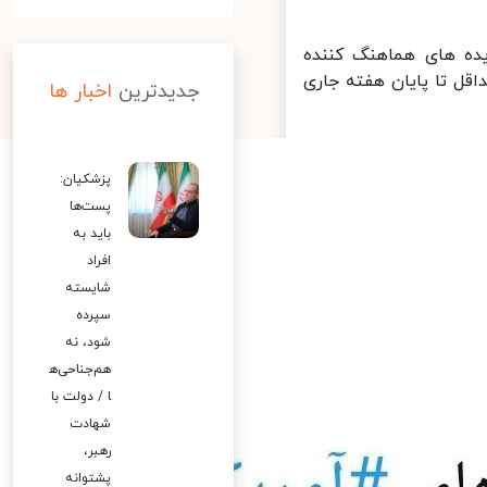
ننده
 جاری
جدیدترین
اخبار ها
پزشکیان:
پست‌ها
باید به
افراد
شایسته
سپرده
شود، نه
هم‌جناحی‌ه
ا / دولت با
شهادت
رهبر،
پشتوانه