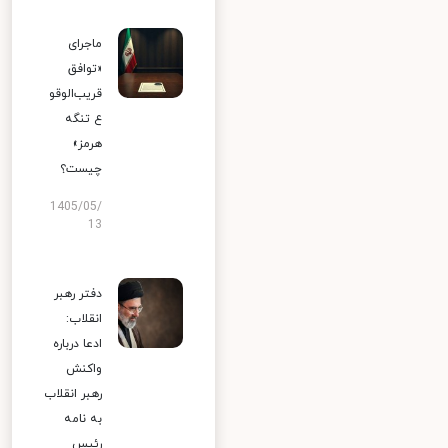
ماجرای
«توافق
قریب‌الوقو
ع تنگه
هرمز»
چیست؟
1405/05/
13
دفتر رهبر
انقلاب:
ادعا درباره
واکنش
رهبر انقلاب
به نامه
رئیس