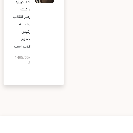
ادعا درباره
واکنش
رهبر انقلاب
به نامه
رئیس
جمهور
کذب است
1405/05/
13