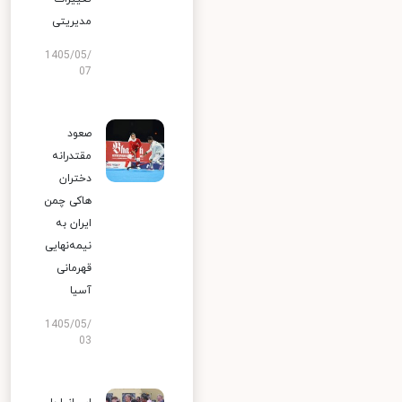
مدیریتی
1405/05/
07
صعود
مقتدرانه
دختران
هاکی چمن
ایران به
نیمه‌نهایی
قهرمانی
آسیا
1405/05/
03