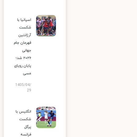
اسپانیا با
شکست
آرژانتین
قهرمان جام
جهانی
۲۰۲۶ شد؛
پایان رویای
مسی
1405/04/
29
انگلیس با
شکست
پرگل
فرانسه