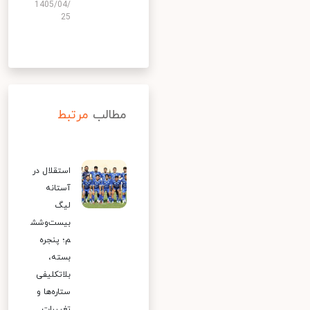
1405/04/
25
مطالب
مرتبط
استقلال در
آستانه
لیگ
بیست‌وشش
م؛ پنجره
بسته،
بلاتکلیفی
ستاره‌ها و
تغییرات