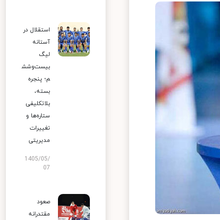
استقلال در
آستانه
لیگ
بیست‌وشش
م؛ پنجره
بسته،
بلاتکلیفی
ستاره‌ها و
تغییرات
مدیریتی
1405/05/
07
صعود
مقتدرانه