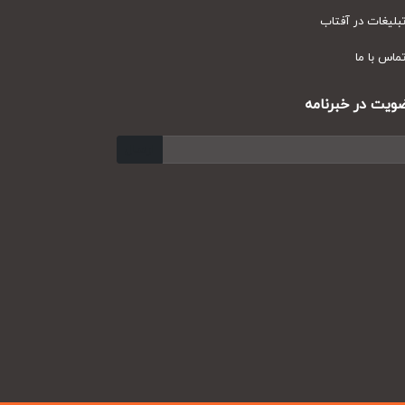
یغات در آفتاب
س با ما
ت در خبرنامه
ارسال