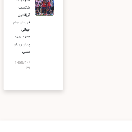
اسپانیا با
شکست
آرژانتین
قهرمان جام
جهانی
۲۰۲۶ شد؛
پایان رویای
مسی
1405/04/
29