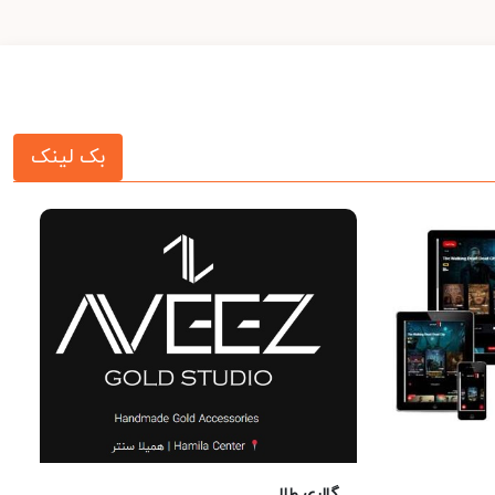
بک لینک
گالری طلا