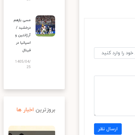
مسی بازهم
درخشید /
آرژانتین و
اسپانیا در
فینال
1405/04/
25
بروزترین
اخبار ها
ارسال نظر