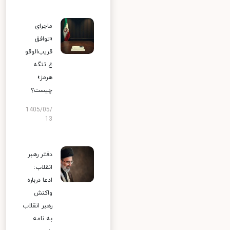
ماجرای
«توافق
قریب‌الوقو
ع تنگه
هرمز»
چیست؟
1405/05/
13
دفتر رهبر
انقلاب:
ادعا درباره
واکنش
رهبر انقلاب
به نامه