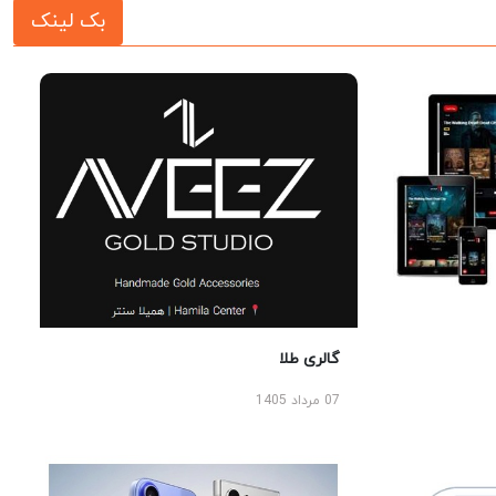
بک لینک
گالری طلا
07 مرداد 1405