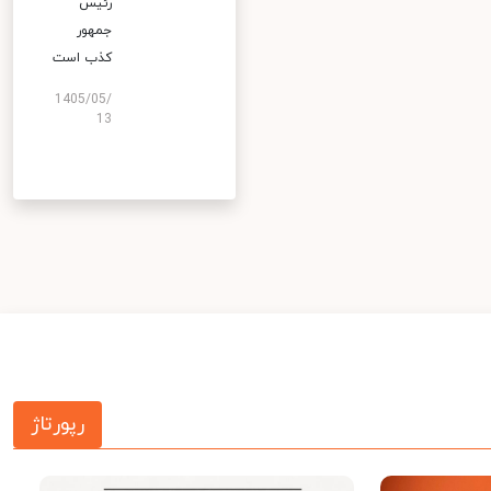
رئیس
جمهور
کذب است
1405/05/
13
رپورتاژ