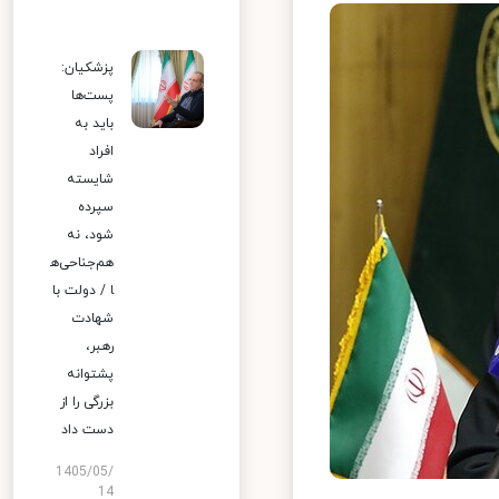
پزشکیان:
پست‌ها
باید به
افراد
شایسته
سپرده
شود، نه
هم‌جناحی‌ه
ا / دولت با
شهادت
رهبر،
پشتوانه
بزرگی را از
دست داد
1405/05/
14