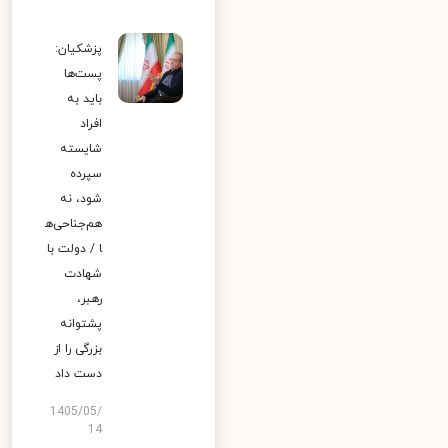
پزشکیان:
پست‌ها
باید به
افراد
شایسته
سپرده
شود، نه
هم‌جناحی‌ه
ا / دولت با
شهادت
رهبر،
پشتوانه
بزرگی را از
دست داد
1405/05/
14