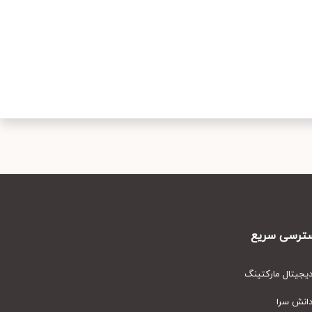
رسی سریع
یتال مارکتینگ
نش سرا