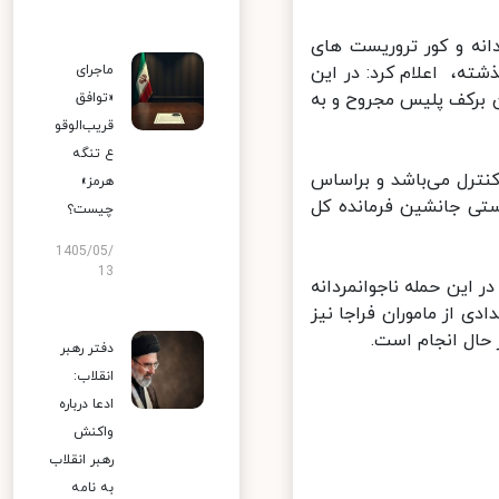
نه و کور تروریست های
، اعلام کرد: در این
ماجرای
برکف پلیس مجروح و به
«توافق
قریب‌الوقو
ع تنگه
ترل می‌باشد و براساس
هرمز»
ی جانشین فرمانده کل
چیست؟
1405/05/
13
این حمله ناجوانمردانه
ادی از ماموران فراجا نیز
ال انجام است.
دفتر رهبر
انقلاب:
ادعا درباره
واکنش
رهبر انقلاب
به نامه