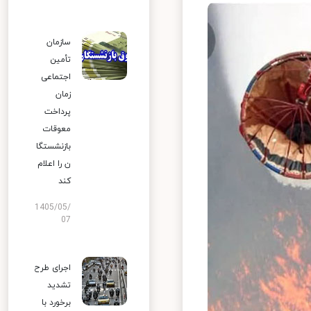
سازمان
تأمین
اجتماعی
زمان
پرداخت
معوقات
بازنشستگا
ن را اعلام
کند
1405/05/
07
اجرای طرح
تشدید
برخورد با