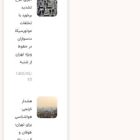
تشدید
برخورد با
تخلفات
موتورسیکل
ت‌سواران
در خطوط
ویژه تهران
از شنبه
1405/05/
03
هشدار
نارنجی
هواشناسی
برای تهران؛
طوفان و