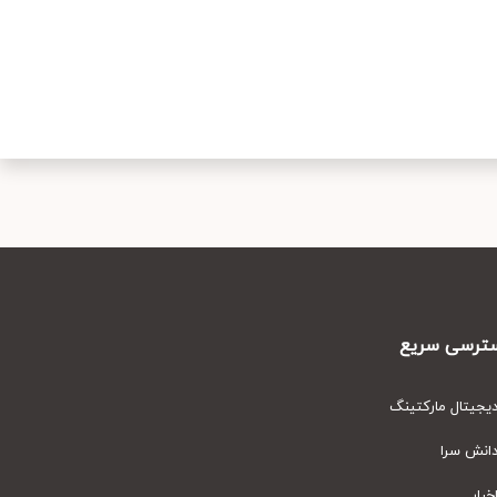
رسی سریع
یتال مارکتینگ
نش سرا
ار