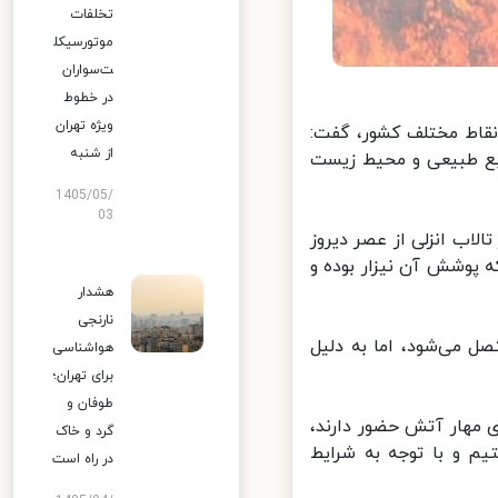
تخلفات
موتورسیکل
ت‌سواران
در خطوط
ویژه تهران
قاط مختلف کشور، گفت:
از شنبه
بع طبیعی و محیط زیست
1405/05/
03
اب انزلی از عصر دیروز
 پوشش آن نیزار بوده و
هشدار
نارنجی
 می‌شود، اما به دلیل
هواشناسی
برای تهران؛
طوفان و
لی برای مهار آتش حضور دارند،
گرد و خاک
 این منطقه هستیم و با توجه به شرایط
در راه است