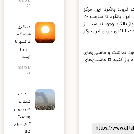
1405/04/
28
روند بالگرد این مرکز
بلافاصله پس از اطلاع یگان محیط زیست جهت اطفای خبر داد و بیان کرد: این بالگرد تا ساعت ۲۰
بالگرد وجود نداشت از
ماندگاری
ت اطفای حریق این مرکز
هوای گرم
در کشور تا
پنج روز
ود نداشت و ماشین‌های
آینده
باز کنیم تا ماشین‌های
1405/04/
21
علت دود
غلیظ در
شرق تهران
چه بود؟
آتش‌سوزی
https://www.aft
گاراژ