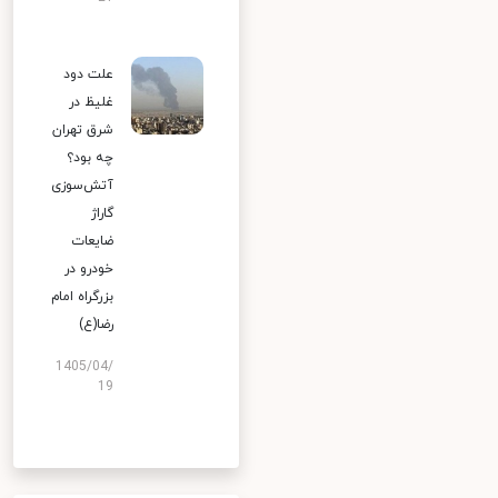
علت دود
غلیظ در
شرق تهران
چه بود؟
آتش‌سوزی
گاراژ
ضایعات
خودرو در
بزرگراه امام
رضا(ع)
1405/04/
19