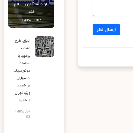
بازنشستگان را اعلام
کند
1405/05/07
ارسال نظر
اجرای طرح
تشدید
برخورد با
تخلفات
موتورسیکل
ت‌سواران
در خطوط
ویژه تهران
از شنبه
1405/05/
03