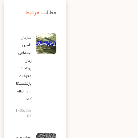
مطالب
مرتبط
سازمان
تأمین
اجتماعی
زمان
پرداخت
معوقات
بازنشستگا
ن را اعلام
کند
1405/05/
07
اجرای طرح