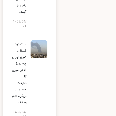
پنج روز
آینده
1405/04/
21
علت دود
غلیظ در
شرق تهران
چه بود؟
آتش‌سوزی
گاراژ
ضایعات
خودرو در
بزرگراه امام
رضا(ع)
1405/04/