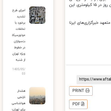
ستاد احیای دریاچه ارومیه عازم پیرانشهر شدند که اتوبوس آنان عصر همان روز در ۱۵ کیلومتری این
اجرای طرح
تشدید
هد خبرگزاری‌های ایرنا
برخورد با
تخلفات
موتورسیکل
ت‌سواران
در خطوط
ویژه تهران
از شنبه
1405/05/
03
https://www.aft
PRINT
هشدار
نارنجی
هواشناسی
PDF
برای تهران؛