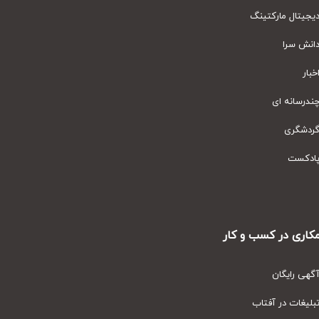
یتال مارکتینگ
نش سرا
ار
رسانه ای
دشگری
دکست
ری در کسب و کار
ی رایگان
یغات در آفتاب