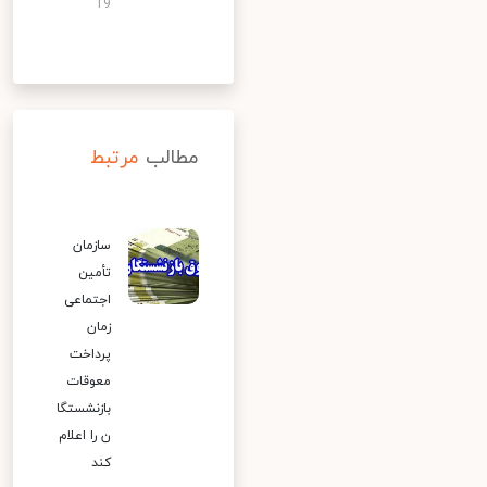
19
مطالب
مرتبط
سازمان
تأمین
اجتماعی
زمان
پرداخت
معوقات
بازنشستگا
ن را اعلام
کند