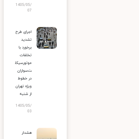
1405/05/
07
اجرای طرح
تشدید
برخورد با
تخلفات
موتورسیکل
ت‌سواران
در خطوط
ویژه تهران
از شنبه
1405/05/
03
هشدار