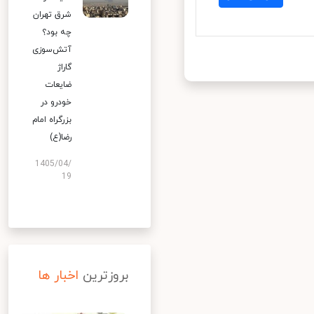
شرق تهران
چه بود؟
آتش‌سوزی
گاراژ
ضایعات
خودرو در
بزرگراه امام
رضا(ع)
1405/04/
19
بروزترین
اخبار ها