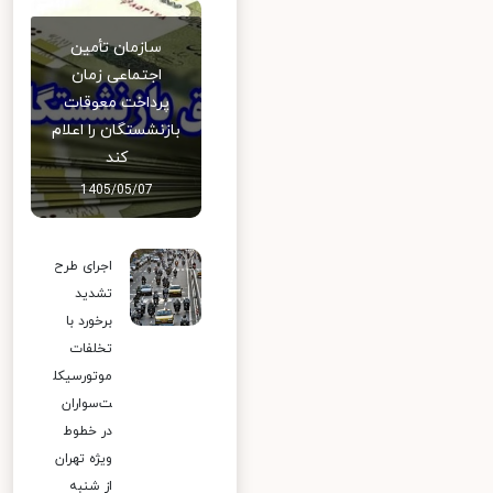
سازمان تأمین
اجتماعی زمان
پرداخت معوقات
بازنشستگان را اعلام
کند
1405/05/07
اجرای طرح
تشدید
برخورد با
تخلفات
موتورسیکل
ت‌سواران
در خطوط
ویژه تهران
از شنبه