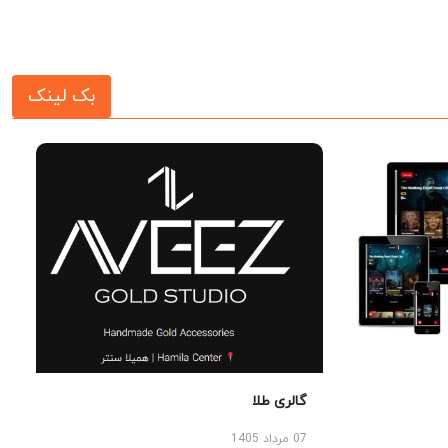
بک لینک
گالری طلا
07 مرداد 1405