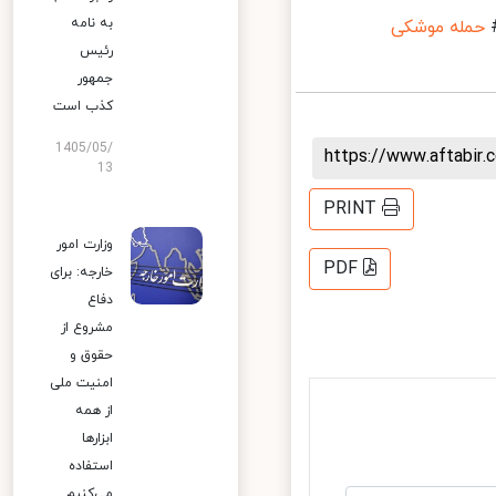
به نامه
مله موشکی
رئیس
جمهور
کذب است
1405/05/
https://www.aftabi
13
PRINT
وزارت امور
PDF
خارجه: برای
دفاع
مشروع از
حقوق و
امنیت ملی
از همه
ابزارها
استفاده
می‌کنیم