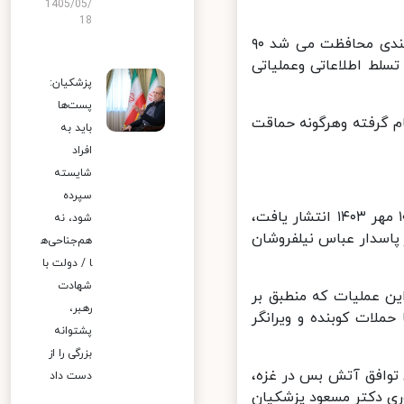
1405/05/
18
علی رغم اینکه این منطقه با پیشرفترین و پرحجم ترین سامانه های پدافندی محافظت می شد ۹۰
ط اطلاعاتی وعملیاتی
پزشکیان:
پست‌ها
 گرفته وهرگونه حماقت
باید به
افراد
شایسته
سپرده
سپاه پاسداران انقلاب اسلامی در اطلاعیه نخست خود که سه شنبه شب ۱۰ مهر ۱۴۰۳ انتشار یافت،
شود، نه
اسدار عباس نیلفروشان
هم‌جناحی‌ه
ا / دولت با
شهادت
ن عملیات که منطبق بر
رهبر،
لات کوبنده و ویرانگر
پشتوانه
بزرگی را از
وافق آتش بس در غزه،
دست داد
است جمهوری دکتر مسعود پزشکیان