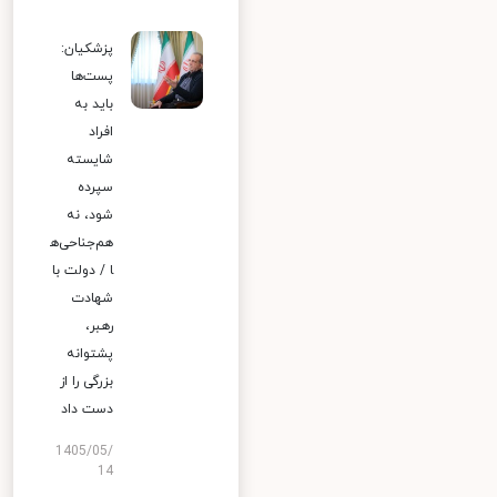
پزشکیان:
پست‌ها
باید به
افراد
شایسته
سپرده
شود، نه
هم‌جناحی‌ه
ا / دولت با
شهادت
رهبر،
پشتوانه
بزرگی را از
دست داد
1405/05/
14