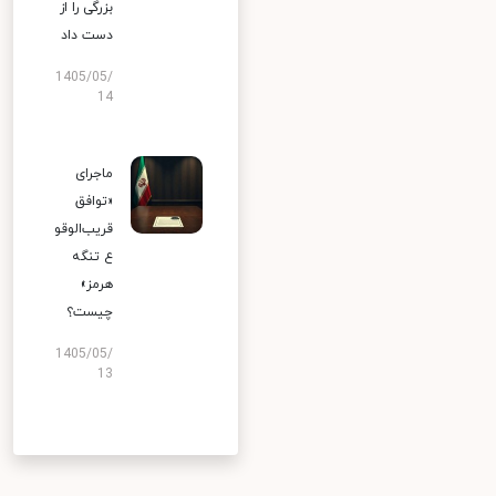
بزرگی را از
دست داد
1405/05/
14
ماجرای
«توافق
قریب‌الوقو
ع تنگه
هرمز»
چیست؟
1405/05/
13