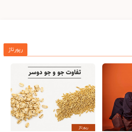
رپورتاژ
رپورتاژ