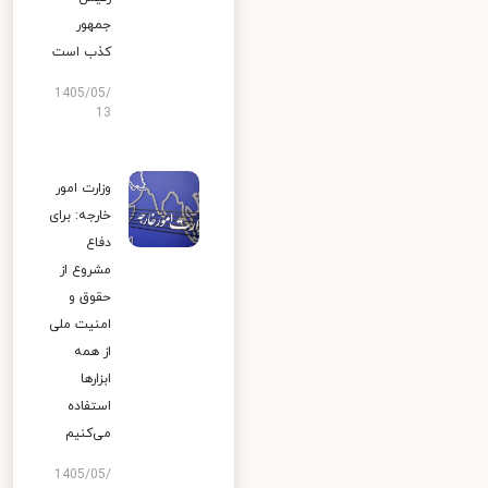
جمهور
کذب است
1405/05/
13
وزارت امور
خارجه: برای
دفاع
مشروع از
حقوق و
امنیت ملی
از همه
ابزارها
استفاده
می‌کنیم
1405/05/