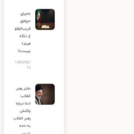
ماجرای
«توافق
قریب‌الوقو
ع تنگه
هرمز»
چیست؟
1405/05/
13
دفتر رهبر
انقلاب:
ادعا درباره
واکنش
رهبر انقلاب
به نامه
رئیس