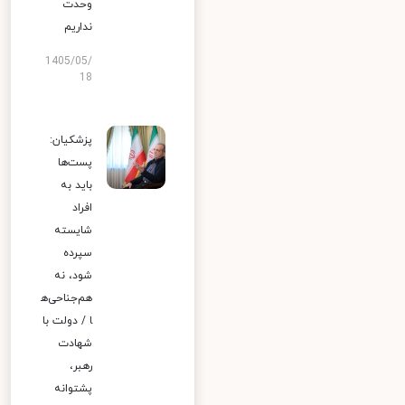
وحدت
نداریم
1405/05/
18
پزشکیان:
پست‌ها
باید به
افراد
شایسته
سپرده
شود، نه
هم‌جناحی‌ه
ا / دولت با
شهادت
رهبر،
پشتوانه