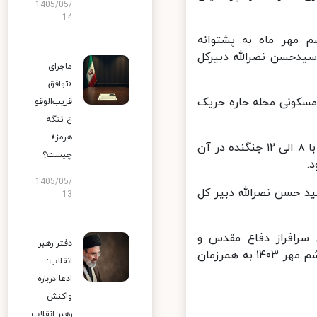
1405/05/
14
مهر ماه به پشتوانه
یدحسن نصرالله دبیرکل
ماجرای
«توافق
کونی محله حاره حریک
قریب‌الوقو
ع تنگه
هرمز»
برخی منابع رژیم صهیونیستی اعلام کردند که حمله به ضاحیه جنوبی بیروت با ۸ الی ۱۲ جنگنده در آن
چیست؟
1405/05/
۱۴۰۳ منتشر شد شهادت سید حسن نصرالله دبیر کل
13
رافراز دفاع مقدس و
دفتر رهبر
مستشار سپاه در لبنان در حمله تروریستی رژیم سفاک صهیونی در جمعه ششم مهر ۱۴۰۳ به همرزمان
انقلاب:
ادعا درباره
واکنش
رهبر انقلاب