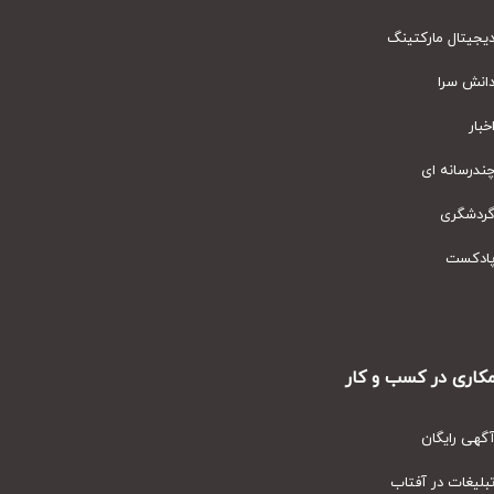
یتال مارکتینگ
نش سرا
ار
رسانه ای
دشگری
دکست
ری در کسب و کار
ی رایگان
یغات در آفتاب