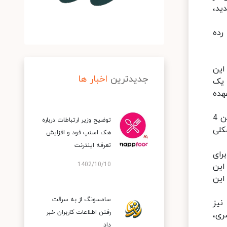
امحصولات جدید،
رده
 این
جدیدترین
اخبار ها
 یک
یفه تولید صدای «بیس» (Bass) را بر عهده
3 اسپیکر دیگر از نوع 5 وات بوده که بازه صدایی کاملی داشته و برای پخش بقیه قسمت‌های موسیقی به کار می‌آید. این 4
توضیح وزیر ارتباطات درباره
کلی
هک اسنپ‌ فود و افزایش
تعرفه اینترنت
رای
1402/10/10
این
این
سامسونگ از به سرقت
 بالای 90 db (دسی‌بل) را نیز
رفتن اطلاعات کاربران خبر
ری،
داد