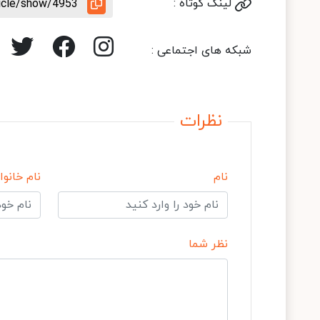
لینک کوتاه :
ticle/show/4953
شبکه های اجتماعی :
نظرات
نام
نام خانوا
نظر شما