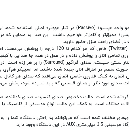
به کمک فناوری SAM شرکت «دویاله» که در آن از دو واحد «پسیو» (Passive) در کنار «ووفر» اصلی استفاده 
دای «بیسی» عمیق‌تر و کامل‌تر خواهیم داشت. این صدا به صدایی که در
 در فضای راحت منزل حضور دارید.
فناوری space «دویاله» به کمک یک سری «توئیتر» (Twitter) خاص که هر کدام تا 120 درجه را پوشش م
. این فناوری تمامی اتاق را پوشش داده و در عمل در همه جا صدایی با کبف
قدرتمند شنیده می‌شود. اسپیکر Sound هوآوی ساختار سنتی سیستم صدای فراگیر (Surround) را بر هر
 صورت منظم در اطراف اتاق چیده شده باشند. اما اسپیکر هوآوی ب
این اتفاق به کمک فناوری خاصی اتفاق می‌افتد که صدای هر کانال ص
ت صدای مورد نظر از همان قسمتی که باید شنیده شود، پخش می‌ش
صدایی مختلف برای هوآوی Sound در نظر گرفته شده است. حالت مخصوص صدای کنسرت، صدای خواننده،
حالات مختلف است. به کمک این حالت انواع موسیقی از کلاسیک یا 
Sound مجهز به انواع ورودی‌های مختلف شده است که می‌توانند به راحتی دستگاه شما را ب