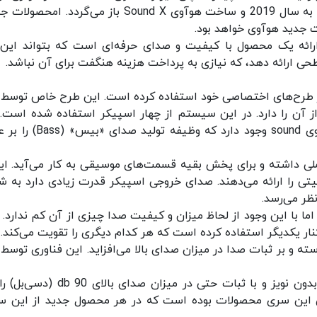
پاریس قرار دارد. شروع همکاری این شرکت با هوآوی به سال 2019 و ساخت هوآوی Sound X باز می‌گردد. 
ه یک محصول با کیفیت و صدای حرفه‌ای است که بتواند این 
ی ارائه دهد، ‌که نیازی به پرداخت هزینه هنگفت برای آن نباشد.
 Sound شرکت «دویاله» از طرح‌های اختصاصی خود استفاده کرده است. این طرح خاص توسط
 آن را دارد. در این سیستم از چهار اسپیکر استفاده شده است.
«ووفر» (Woofer) 4 اینچی با توان چهل وات در هوآوی sound وجود دارد که وظ
تی را ارائه می‌دهند. صدای خروجی اسپیکر قدرت زیادی دارد به ش
ظر می‌رسد.
 با این وجود از لحاظ میزان و کیفیت صدا چیزی از آن کم ندارد. ب
نار یکدیگر استفاده کرده است که هر کدام دیگری را تقویت می‌کند. 
 و بر ثبات صدا در میزان صدای بالا می‌افزاید. این فناوری توسط 
اسپیکر هوآوی sound امکان ارائه صدایی قدرتمند، بدون نویز و با ثبات حتی در میزان صدای
ی این سری محصولات بوده است که در هر محصول جدید از این س