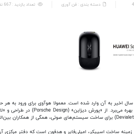
دسته بندی : فن آوری
تعداد بازدید : 667 نفر
ل اخیر به آن وارد شده است. معمولا هوآوی برای ورود به هر ح
جدیدی از تجربه‌های همکاران بین‌المللی و درجه یک بهره می‌برد. از «پورش دیزاین» (rsche Design
(Leica) در ساخت دوربین تا شرکت معتبر «دویاله» (Devialet) برای ساخت سیستم‌های صوتی، همگی از همکاران بین
 زمینه ساخت اسپیکر، امپلی‌فایر و هدفون است که دفتر مرکزی آن