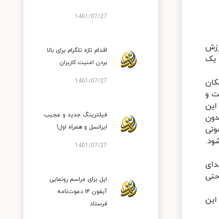
1401/07/27
شده، لرزش
اقدام تازه تلگرام برای بالا
 یک
بردن امنیت کاربران
ی‌دهند، امکان
1401/07/27
بت و
 زده است. در این
فیلترینگ جدید و عجیب
دون
ایرانسل و همراه اول!
وتی
ود.
1401/07/27
 صدای
حتی
اپل برای مراسم رونمایی
آیفون ۱۴ دعوت‌نامه
ه این
فرستاد