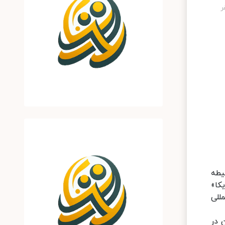
یطه
Po) در طراحی و «لایکا»
‌المللی
 در