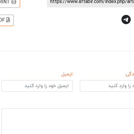
https://www.aftabir.com/index.php/ar
RINT
DF
دگی
ایمیل