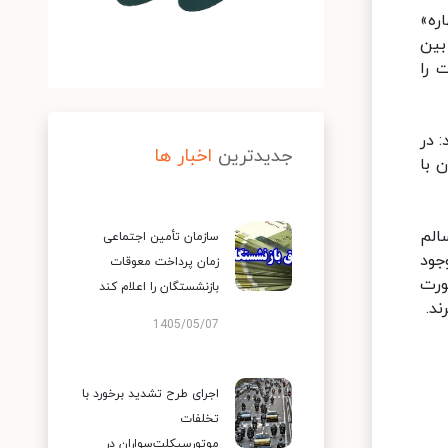
بهاره»
هیانه بین
کت را
د، افزود: در
جدیدترین
اخبار ها
 با
الم
سازمان تأمین اجتماعی
جود
زمان پرداخت معوقات
ورت
بازنشستگان را اعلام کند
1405/05/07
اجرای طرح تشدید برخورد با
تخلفات
موتورسیکلت‌سواران در