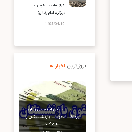
گاراژ ضایعات خودرو در
بزرگراه امام رضا(ع)
1405/04/19
بروزترین
اخبار ها
سازمان تأمین اجتماعی زمان
پرداخت معوقات بازنشستگان را
اعلام کند