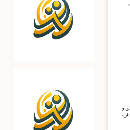
 کاغذی و
مان،