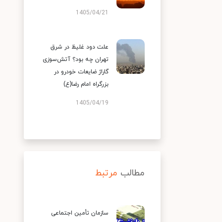
1405/04/21
علت دود غلیظ در شرق
تهران چه بود؟ آتش‌سوزی
گاراژ ضایعات خودرو در
بزرگراه امام رضا(ع)
1405/04/19
مطالب
مرتبط
سازمان تأمین اجتماعی