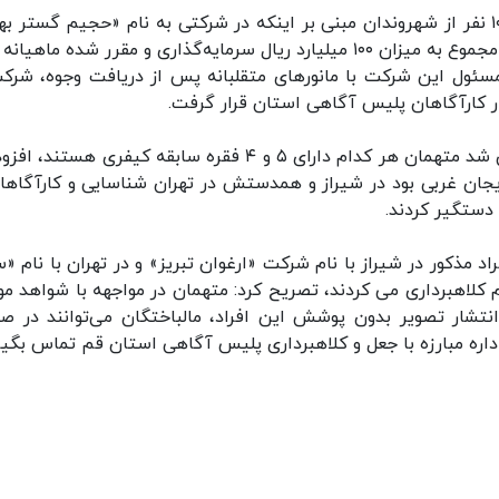
سردار بهادر اسماعیلی اظهار داشت: در پی شکایت ۱۰۰ نفر از شهروندان مبنی بر اینکه در شرکتی به نام «حجیم گستر 
که در کار بسته‌بندی مواد غذایی و عرقیجات است در مجموع به میزان ۱۰۰ میلیارد ریال سرمایه‌گذاری و مقرر شده ما
 درصد سود مشارکت دریافت کنند اما ۲ نفر مسئول این شرکت با مانورهای متقلبانه پس از دریافت وجوه، شر
ار کارآگاهان پلیس آگاهی استان قرار گرفت.
وی با بیان اینکه در بررسی‌های صورت گرفته مشخص شد متهمان هر کدام دارای ۵ و ۴ فقره سابقه کیفری هستن
یجان غربی بود در شیراز و همدستش در تهران شناسایی و کارآگاهان
 دستگیر کردند.
د مذکور در شیراز با نام شرکت «ارغوان تبریز» و در تهران با نام «س
کلاهبرداری می کردند، تصریح کرد: متهمان در مواجهه با شواهد مو
انتشار تصویر بدون پوشش این افراد، مالباختگان می‌توانند در ص