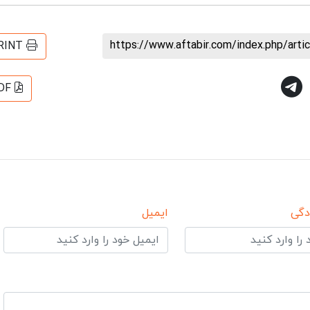
https://www.aftabir.com/index.php/art
RINT
DF
دگی
ایمیل