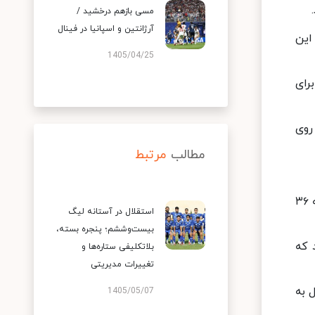
مسی بازهم درخشید /
آرژانتین و اسپانیا در فینال
 این
1405/04/25
برای
روی
مطالب
مرتبط
دقیقه ۷۸: شوت سروش رفیعی با اختلاف زیادی از بالای دروازه استقلال به بیرون رفت. مالکیت توپ تا این دقیقه ۶۴ به ۳۶
استقلال در آستانه لیگ
بیست‌وششم؛ پنجره بسته،
 که
بلاتکلیفی ستاره‌ها و
تغییرات مدیریتی
ل به
1405/05/07