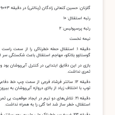
گلزنان: حسین کنعانی زادگان (پنالتی) در دقیقه ۳+۹۰
رتبه استقلال: ۱۰
رتبه پرسپولیس: ۲
نیمه نخست
دقیقه ۱: استقلال حمله خطرناکی را از سمت را
گوستاوو بلانکو، مهاجم استقلال باعث شکستگی سر ای
بازی در این دقایق ابتدایی در کنترل آبی‌پوشان بود
ثمری نداشت.
دقیقه ۱۲: سانتر فرشاد فرجی از سمت چپ خط د
توپ با اختلاف زیاد از بالای دروازه آبی‌پوشان به بیرو
دقیقه ۲۱: تلاش‌های دو تیم در ایجاد موقعیت بی
استقلال، خطر ساز شد اما گلی را به همراه نداشت.
دقیقه ۲۳: ضربه سر خطرناک علی علیپور روی سانتر فرشاد فرجی راهی کرنر شد که نهایتا این توپ هم بی ثمر بود.