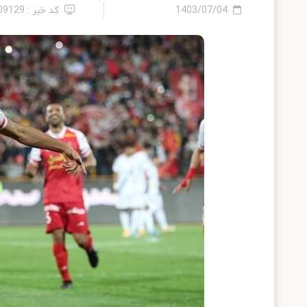
1403/07/04
کد خبر : 2409129