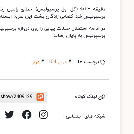
دقیقه ۳+۹۰ (گل اول پرسپولیس): خطای را
پرسپولیس شد. کنعانی زادگان پشت این ضربه ایستاد و
در ادامه استقلال حملات پیاپی را روی دروازه پرسپول
پرسپولیس به پایان رساند.
برچسب ها :
#
دربی 104
#
دربی
لینک کوتاه :
le/show/2409129
شبکه های اجتماعی :