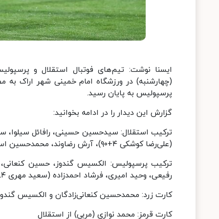
(چهارشنبه) در ورزشگاه امام خمینی شهر اراک به م
پرسپولیس به پایان رسید.
گزارش این دیدار را در ادامه بخوانید:
ترکیب استقلال: سیدحسین حسینی، رافائل سیلوا، سامان
(علی‌رضا کوشکی ۴+۹۰)، آرش رضاوند، محمدحسین اسلامی، جلال‌الدین ماشاریپوف، گوستاوو بلانکو (آرمان رمضانی۴۵).
ترکیب پرسپولیس: الکسیس گندوز، حسین کنعانی، 
رفیعی، وحید امیری، فرشاد احمدزاده (سعید مهری ۸۴)، امید عالیشاه (لوکاس ژائو ۷۶) و علی علیپور (ایوب العملود ۸۴).
کارت زرد: محمدحسین کنعانی‌زادگان و الکسیس گندو
کارت قرمز: محمد نوازی (مربی) از استقلال