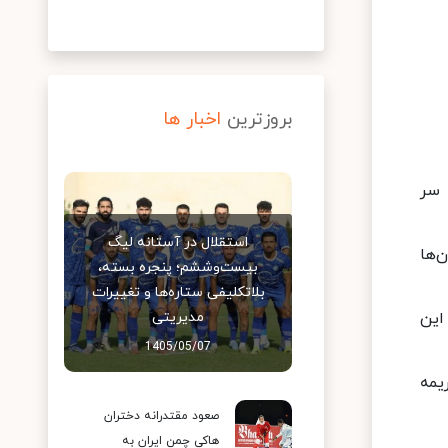
بروزترین
اخبار ها
 سر
استقلال در آستانه لیگ
‌ها
بیست‌وششم؛ پنجره بسته،
بلاتکلیفی ستاره‌ها و تغییرات
این
مدیریتی
1405/05/07
ریمه
صعود مقتدرانه دختران
هاکی چمن ایران به