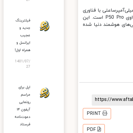
27
ا ضخامت 8.5 میلی‌متری در کنار استفاده از باتری بزرگ 4360 میلی‌آمپرساعتی با فناوری
شارژ سریع 66 واتی نیز از جمله دیگر نکات مثبت در خصوص گوشی هواوی P50 Pro است. این
فیلترینگ
های هوشمند دنیا شده
جدید و
عجیب
ایرانسل و
همراه اول!
1401/07/
27
اپل برای
مراسم
https://www.aft
رونمایی
آیفون ۱۴
PRINT
دعوت‌نامه
فرستاد
PDF