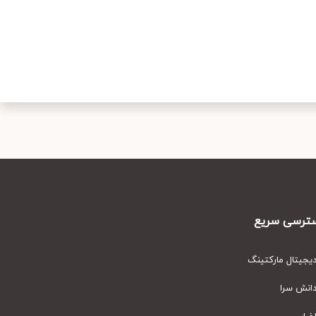
رسی سریع
یتال مارکتینگ
نش سرا