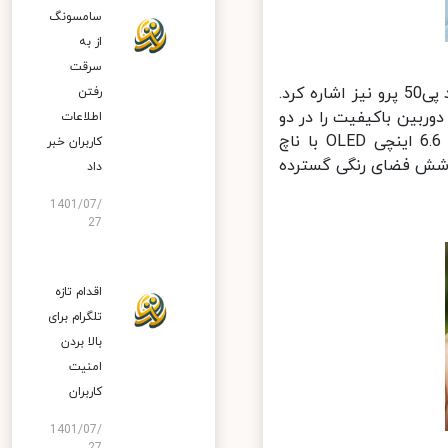
سامسونگ
از به
سرقت
افزون بر ویژگی‌های بصری جذاب این نسخه باید به مشخصات فنی قدرتمند پی50 پرو نیز اشاره کرد.
رفتن
اختیار دارد که چهار دوربین باکیفیت را در دو
اطلاعات
ماژول دایره‌ای شکل جای داده است. همچنین این گوشی دارای نمایشگر 6.6 اینچی OLED با ناچ
کاربران خبر
لیت پخش HDR با وضوح بالا و پوشش فضای رنگی گسترده
داد
1401/07/
27
اقدام تازه
تلگرام برای
بالا بردن
امنیت
کاربران
1401/07/