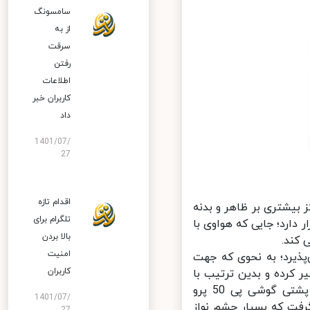
سامسونگ
از به
سرقت
رفتن
اطلاعات
کاربران خبر
داد
1401/07/
27
اقدام تازه
شتری بر ظاهر و بدنه
تلگرام برای
ارد؛ جایی که هواوی با
بالا بردن
کند.
امنیت
یرد؛ به نحوی که جهت
کاربران
 کرده و بدین ترتیب با
عبور نور از بدنه، سطح آن از حالت تیره تغییر می‌یابد. با این کار بدنه پشتی گوشی پی 50 پرو
1401/07/
ت که بسیار چشم نواز