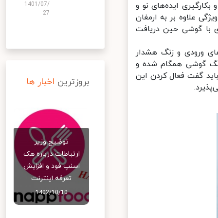
1401/07/
ارگیری ایده‌های نو و
27
ی علاوه بر به ارمغان
ی با گوشی حین دریافت
ه از گوشی هواوی P50 Pro با تماس‌های ورودی و زنگ هشدار
نگ گوشی همگام شده و
ید گفت فعال کردن این
بروزترین
اخبار ها
ذیرد.
توضیح وزیر
ارتباطات درباره هک
اسنپ‌ فود و افزایش
تعرفه اینترنت
1402/10/10