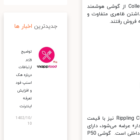
ساعاتی پیش هواوی دو نسخه محدود Rippling Clouds و Collector’s Edition از گوشی هوشمند
دو گوشی با داشتن ظاهری متفاوت و
فروش رفتند.
جدیدترین
اخبار ها
توضیح
وزیر
ارتباطات
درباره هک
اسنپ‌ فود
و افزایش
تعرفه
اینترنت
نسخه کالکتور این گوشی 1312 دلار قیمت دارد و نسخه مورد بحث Rippling Clouds نیز با قیمت
1402/10/
10
ر» عرضه می‌شود، دارای
مشخصاتی چون 12 گیگابایت حافظه رم و 512 گیگابایت فضای ذخیره‌سازی داخلی است. گوشی P50