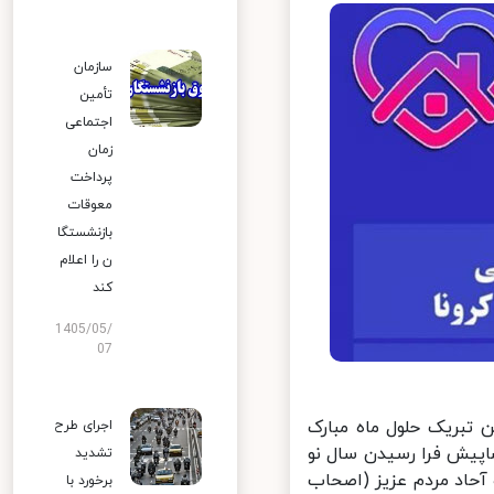
سازمان
تأمین
اجتماعی
زمان
پرداخت
معوقات
بازنشستگا
ن را اعلام
کند
1405/05/
07
تبریک حلول ماه مبارک
اجرای طرح
پیش فرا رسیدن سال نو
تشدید
آحاد مردم عزیز (اصحاب
برخورد با