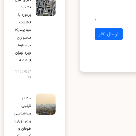
تشدید
برخورد با
تخلفات
موتورسیکل
ارسال نظر
ت‌سواران
در خطوط
ویژه تهران
از شنبه
1405/05/
03
هشدار
نارنجی
هواشناسی
برای تهران؛
طوفان و