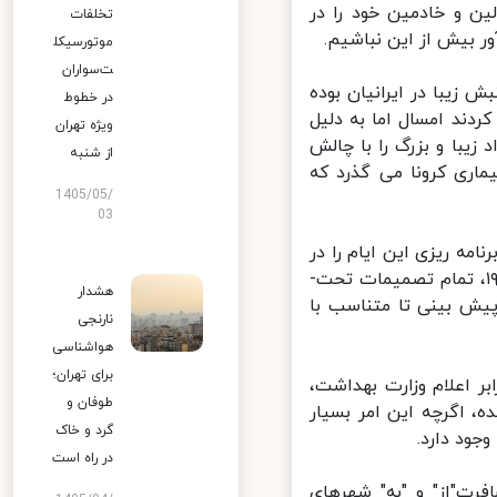
ن و خادمین خود را در
تخلفات
موتورسیکل
ت‌سواران
زیبا در ایرانیان بوده
در خطوط
دند امسال اما به دلیل
ویژه تهران
با و بزرگ را با چالش
از شنبه
ری کرونا می­ گذرد که
1405/05/
03
ه­ ریزی این ایام را در
قدام داشته اما بخاطر غیرقابل پیش­ بینی بودن روند بیماری کووید ۱۹، تمام تصمیمات تحت­
هشدار
ش­ بینی تا متناسب با
نارنجی
هواشناسی
برای تهران؛
ر اعلام وزارت بهداشت،
طوفان و
 اگرچه این امر بسیار
گرد و خاک
د دارد.
در راه است
رت"از" و "به" شهرهای