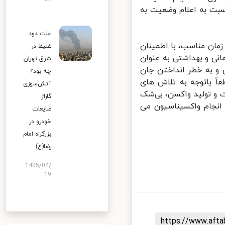
بت به اعلام وضعیت به
علت دود
ان مناسب، با اطمینان
غلیظ در
انی و بهداشتی به عنوان
شرق تهران
و به خطر انداختن جان
چه بود؟
 باتوجه به تلاش­ های
آتش‌سوزی
 تولید واکسن، بی­‌شک
گاراژ
انجام واکسیناسیون می
ضایعات
خودرو در
بزرگراه امام
رضا(ع)
1405/04/
19
https://www.aft