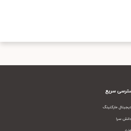
رسی سریع
یتال مارکتینگ
نش سرا
ار