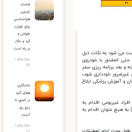
هشدار
نارنجی
هواشناسی
برای تهران؛
طوفان و
گرد و خاک
در راه است
 می ­شود به نکات ذیل
ی­ المقدور با خودروی
1405/04/
28
بعد برنامه ­ریزی سفر
غیرضرور خودداری شود،
 و آموزش پزشکی ابلاغ
ماندگاری
هوای گرم
در کشور تا
اد غیربومی اقدام به
پنج روز
ه هیچ عنوان اقدام به
آینده
1405/04/
طول مدت ایام تعطیلات
21