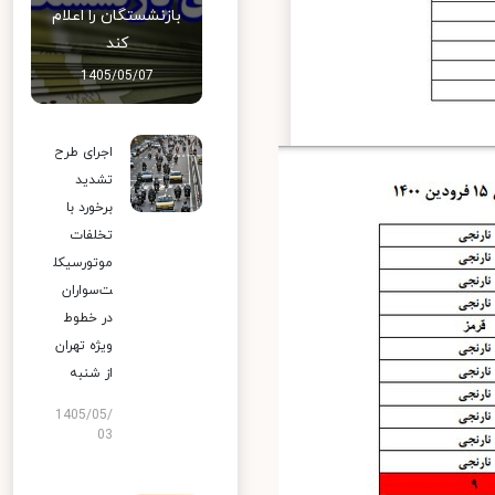
بازنشستگان را اعلام
کند
1405/05/07
اجرای طرح
تشدید
برخورد با
تخلفات
موتورسیکل
ت‌سواران
در خطوط
ویژه تهران
از شنبه
1405/05/
03