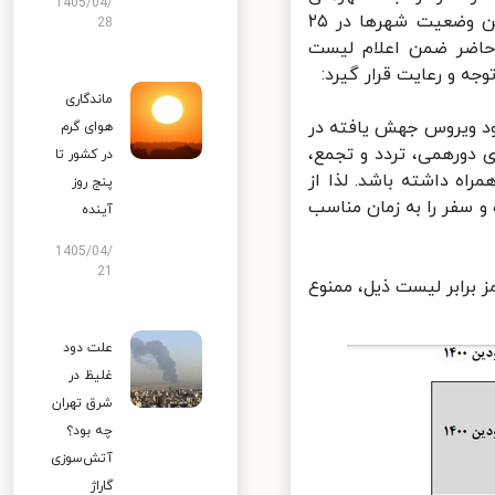
1405/04/
نارنجی و قرمز ممنوع می­ باشد. بر همین اساس، مقرر شد تا لیست آخرین وضعیت شهرها در ۲۵
28
حاضر ضمن اعلام لیست
ه و رعایت قرار گیرد:
ماندگاری
ود ویروس جهش یافته در
هوای گرم
دورهمی، تردد و تجمع،
در کشور تا
اه داشته باشد. لذا از
پنج روز
 سفر را به زمان مناسب
آینده
1405/04/
21
 برابر لیست ذیل، ممنوع
علت دود
غلیظ در
شرق تهران
چه بود؟
آتش‌سوزی
گاراژ