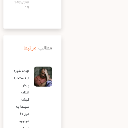
1405/04/
19
مطالب
مرتبط
«زنده شور»
از «استخر»
پیش
افتاد؛
گیشه
سینما به
مرز ۶۰
میلیارد