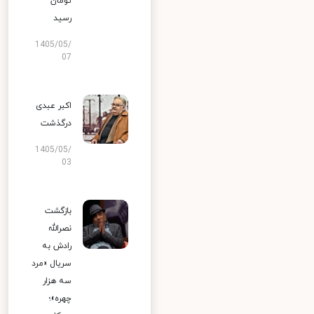
تومان
رسید
1405/05/
07
اکبر عبدی
درگذشت
1405/05/
03
بازگشت
نصرالله
رادش به
سریال «مرد
سه هزار
چهره»؛