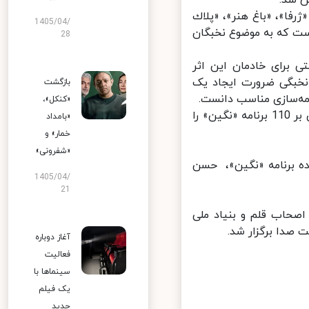
 شد.
فا»، «باغ هنر»، «پلاك
1405/04/
ت که به موضوع نخبگان
28
برای خادمان این اثر
خبگی ضرورت ایجاد یک
بازگشت
مه‌سازی مناسب دانست.
«کنکل»،
همچنین دکتر علی عبدالعالی مدیر شبکه اموزش سیما قول همکاری تصویری بر 110 برنامه «نگین» را
«بامداد
خمار» و
«شفرونی»
ده برنامه «نگین»، حسن
1405/04/
21
گان ، شنبه 5 شهریور در جمع اصحاب قلم و بنیاد ملی
آغاز دوباره
فعالیت
سینماها با
یک فیلم
جدید