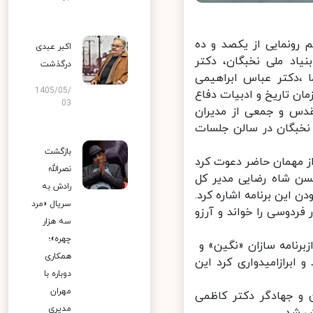
م رونمایی از یكصد و ده
اکبر عبدی
اد ملی نخبگان، دکتر
درگذشت
 ،دکتر عباس ابراهیمی
1405/05/
ن تاریخ و ادبیات دفاع
03
دس و جمعی از مدیران
 نخبگان در سالن جلسات
بازگشت
 مهمان حاضر دعوت کرد
نصرالله
ر محسن شاه رضایی مدیر کل
رادش به
 این برنامه اشاره کرد.
سریال «مرد
دوسی را خواند و آرزو
سه هزار
چهره»؛
رنامه سازان «نگین» و
همکاری
لیت فرهنگی از مهر ماه سال 1399 آغاز شد و ابرازامیدواری کرد این
دوباره با
مهران
 و جهادگر دکتر کاظمی
مدیری