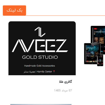
بک لینک
گالری طلا
07 مرداد 1405