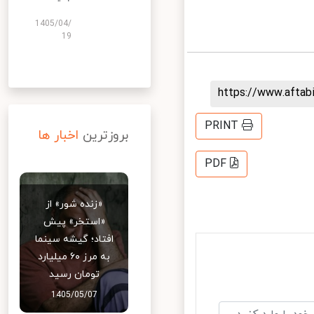
1405/04/
19
https://www.afta
PRINT
بروزترین
اخبار ها
PDF
«زنده شور» از
«استخر» پیش
افتاد؛ گیشه سینما
به مرز ۶۰ میلیارد
تومان رسید
1405/05/07