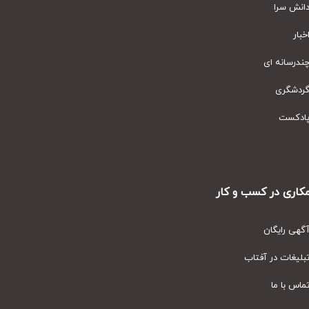
نش سرا
ار
رسانه ای
دشگری
دکست
ری در کسب و کار
ی رایگان
یغات در آفتاب
س با ما