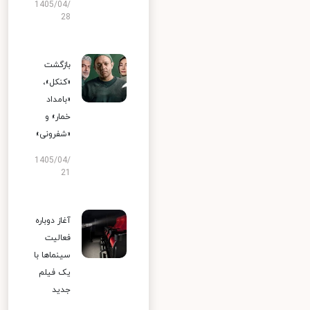
1405/04/
28
بازگشت
«کنکل»،
«بامداد
خمار» و
«شفرونی»
1405/04/
21
آغاز دوباره
فعالیت
سینماها با
یک فیلم
جدید