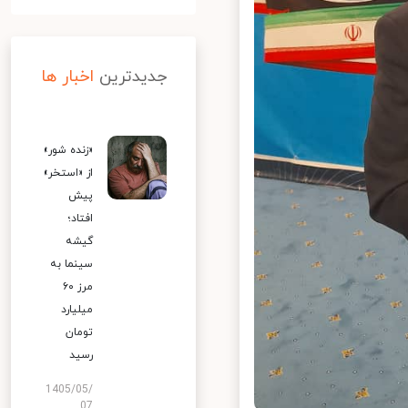
جدیدترین
اخبار ها
«زنده شور»
از «استخر»
پیش
افتاد؛
گیشه
سینما به
مرز ۶۰
میلیارد
تومان
رسید
1405/05/
07