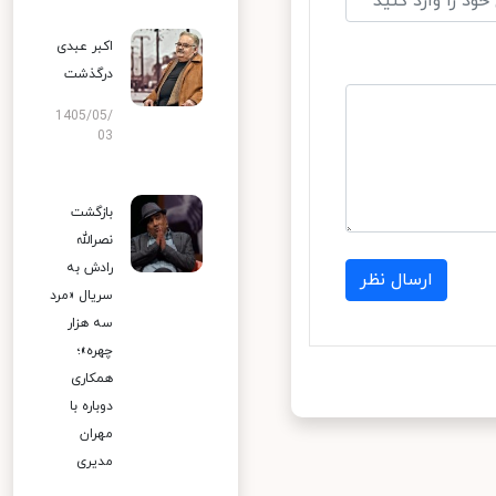
اکبر عبدی
درگذشت
1405/05/
03
بازگشت
نصرالله
رادش به
ارسال نظر
سریال «مرد
سه هزار
چهره»؛
همکاری
دوباره با
مهران
مدیری