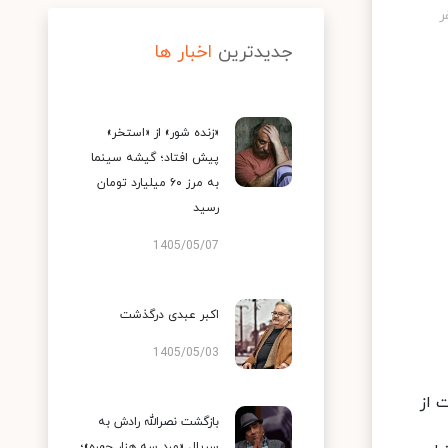
جدیدترین
اخبار ها
«زنده شور» از «استخر»
پیش افتاد؛ گیشه سینما
به مرز ۶۰ میلیارد تومان
رسید
1405/05/07
اکبر عبدی درگذشت
1405/05/03
 از
بازگشت نصرالله رادش به
سریال «مرد سه هزار چهره»؛