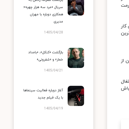
بازگشت نصرالله رادش به
رمت
سریال «مرد سه هزار چهره»؛
همکاری دوباره با مهران
مدیری
کار
رین
1405/04/28
بازگشت «کنکل»، «بامداد
خمار» و «شفرونی»
 از
1405/04/21
پرتغال
‌اش
آغاز دوباره فعالیت سینماها
با یک فیلم جدید
1405/04/19