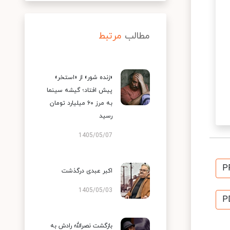
مطالب
مرتبط
«زنده شور» از «استخر»
پیش افتاد؛ گیشه سینما
به مرز ۶۰ میلیارد تومان
رسید
1405/05/07
P
اکبر عبدی درگذشت
1405/05/03
P
بازگشت نصرالله رادش به