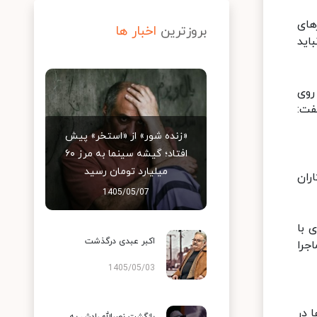
های
بروزترین
اخبار ها
اید
روی
فت:
«زنده شور» از «استخر» پیش
افتاد؛ گیشه سینما به مرز ۶۰
میلیارد تومان رسید
ه دست مرمت‌کاران
1405/05/07
 با
اکبر عبدی درگذشت
جرا
1405/05/03
 در