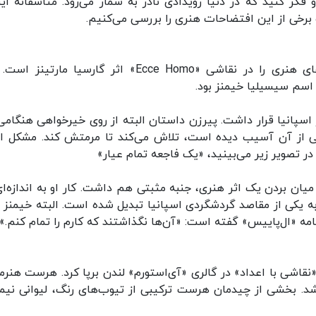
ر کنید که در دنیا رویدادی نادر به شمار می‌رود. متاسفانه این
برخی از این افتضاحات هنری را بررسی می‌کنیم.
یکی از مشهورترین نمونه‌های این دست خرابکاری‌های هنری را در نقاشی «Ecce Homo» اثر گارسیا مار
۱ بود، و در کلیسایی در اسپانیا قرار داشت. پیرزن داستان البته از روی خیرخواهی هنگا
ی از آن آسیب دیده است، تلاش می‌کند تا مرمتش کند. مشکل ای
ر تصویر زیر می‌بینید، «یک فاجعه تمام عیار»
میان بردن یک اثر هنری، جنبه‌ مثبتی هم داشت. کار او به اندازه‌ای
به یکی از مقاصد گردشگردی اسپانیا تبدیل شده است. البته خیمنز ا
امه «ال‌پاییس» گفته است: «آن‌ها نگذاشتند که کارم را تمام کنم.»
ان «نقاشی با اعداد» در گالری «آی‌استورم» لندن برپا کرد. هرست هنر
د. بخشی از چیدمان هرست ترکیبی از تیوب‌های رنگ، لیوانی نیمه‌