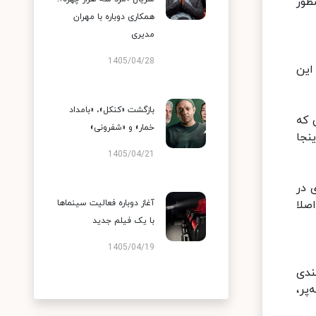
طور
همکاری دوباره با مهران
مدیری
1405/04/28
تینز است. این
بازگشت «کنکل»، «بامداد
می که
خمار» و «شفرونی»
نجا
1405/04/21
 در
صلا
آغاز دوباره فعالیت سینماها
با یک فیلم جدید
1405/04/19
مندی
پر،