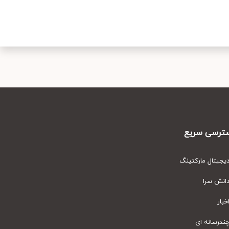
رسی سریع
یتال مارکتینگ
نش سرا
ار
رسانه ای