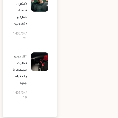
«کنکل»،
«بامداد
خمار» و
«شفرونی»
1405/04/
21
آغاز دوباره
فعالیت
سینماها با
یک فیلم
جدید
1405/04/
19