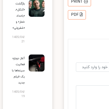
PRINT
بازگشت
«کنکل»،
PDF
«بامداد
خمار» و
«شفرونی»
1405/04/
21
آغاز دوباره
فعالیت
سینماها با
یک فیلم
جدید
1405/04/
19