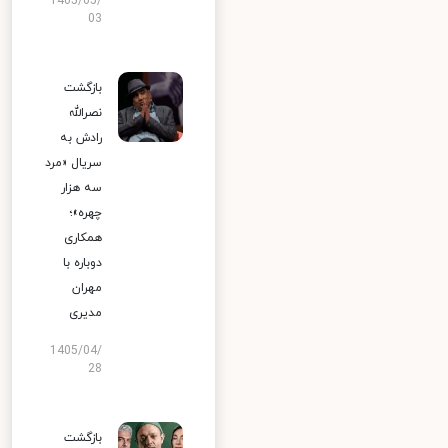
1405/05/
03
بازگشت
نصرالله
رادش به
سریال «مرد
سه هزار
چهره»؛
همکاری
دوباره با
مهران
مدیری
1405/04/
28
بازگشت