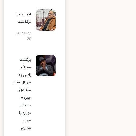
اکبر عبدی
درگذشت
1405/05/
03
بازگشت
نصرالله
رادش به
سریال «مرد
سه هزار
چهره»؛
همکاری
دوباره با
مهران
مدیری