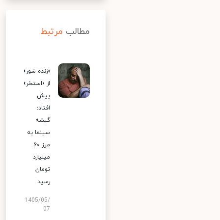
مطالب
مرتبط
«زنده شور»
از «استخر»
پیش
افتاد؛
گیشه
سینما به
مرز ۶۰
میلیارد
تومان
رسید
1405/05/
07