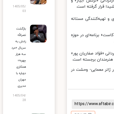
ردانی «نرگس آبیار» و
 قرار گرفته است.
1405/05/
03
و تهیه‌کنندگی مستانه
بازگشت
«کاست» برنامه‌ای در حوزه
نصرالله
رادش به
سریال «مرد
نی «فؤاد صفاریان پور»
سه هزار
چهره»؛
همکاری
ژانر معمایی- وحشت در
دوباره با
مهران
مدیری
1405/04/
28
https://www.aftabi