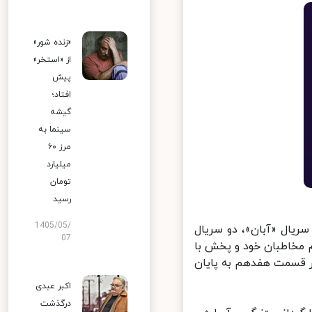
«زنده شور»
از «استخر»
پیش
افتاد؛
گیشه
سینما به
مرز ۶۰
میلیارد
تومان
رسید
1405/05/
یال «آبان»، دو سریال
07
 مخاطبان خود و پخش با
ر قسمت هفدهم به پایان
اکبر عبدی
درگذشت