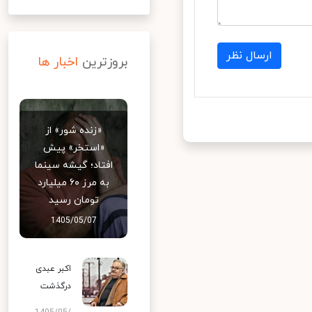
ارسال نظر
بروزترین
اخبار ها
«زنده شور» از
«استخر» پیش
افتاد؛ گیشه سینما
به مرز ۶۰ میلیارد
تومان رسید
1405/05/07
اکبر عبدی
درگذشت