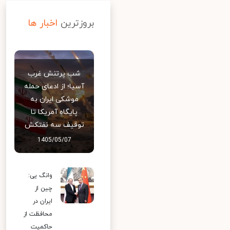
بروزترین
اخبار ها
شب پرتنش غرب
آسیا؛ از ادعای حمله
موشکی ایران به
پایگاه آمریکا تا
توقیف سه نفتکش
1405/05/07
وانگ یی:
چین از
ایران در
محافظت از
حاکمیت