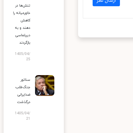
ارسال نظر
تنش‌ها در
خاورمیانه را
کاهش
دهند و به
دیپلماسی
بازگردند
1405/04/
25
سناتور
جنگ‌طلب
ضدایرانی
درگذشت
1405/04/
21