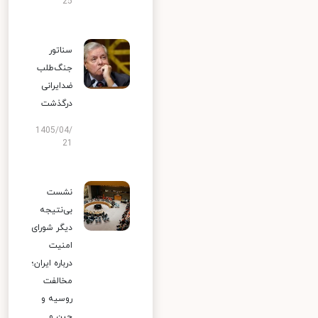
25
سناتور
جنگ‌طلب
ضدایرانی
درگذشت
1405/04/
21
نشست
بی‌نتیجه
دیگر شورای
امنیت
درباره ایران؛
مخالفت
روسیه و
چین و