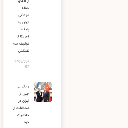
از ادعای
حمله
موشکی
ایران به
پایگاه
آمریکا تا
توقیف سه
نفتکش
1405/05/
07
وانگ یی:
چین از
ایران در
محافظت از
حاکمیت
خود