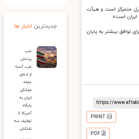
رل متمرکز است و هیأت
یران است».
جدیدترین
اخبار ها
 توافق بیشتر به پایان
شب
پرتنش
غرب آسیا؛
از ادعای
حمله
موشکی
ایران به
https://www.afta
پایگاه
آمریکا تا
PRINT
توقیف سه
نفتکش
PDF