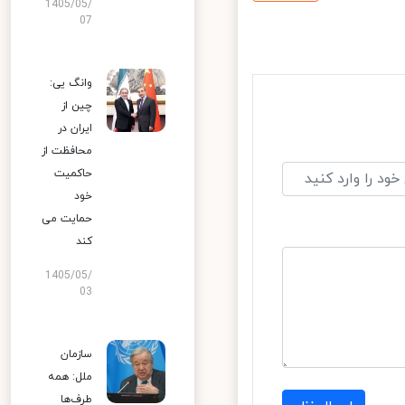
1405/05/
07
وانگ یی:
چین از
ایران در
محافظت از
حاکمیت
خود
حمایت می
کند
1405/05/
03
سازمان
ملل: همه
طرف‌ها