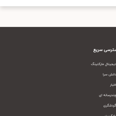
رسی سریع
یتال مارکتینگ
نش سرا
ار
رسانه ای
دشگری