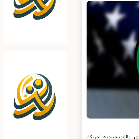
یالات متحده آمریکا،