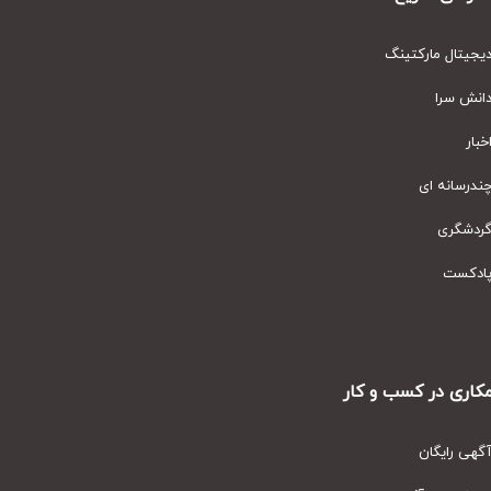
یتال مارکتینگ
نش سرا
ار
رسانه ای
دشگری
دکست
ری در کسب و کار
ی رایگان