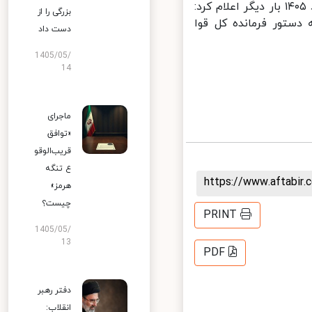
سنتکام عصر چهارشنبه به وقت شرق آمریکا ۱۰ ژوئن ۲۰۲۶ برابر با ۲۰ خرداد ۱۴۰۵ بار دیگر اعلام کرد:
بزرگی را از
 آمریکا، به دستور فرمانده کل قوا
دست داد
1405/05/
14
ماجرای
«توافق
قریب‌الوقو
ع تنگه
https://www.aftabi
هرمز»
چیست؟
PRINT
1405/05/
13
PDF
دفتر رهبر
انقلاب: