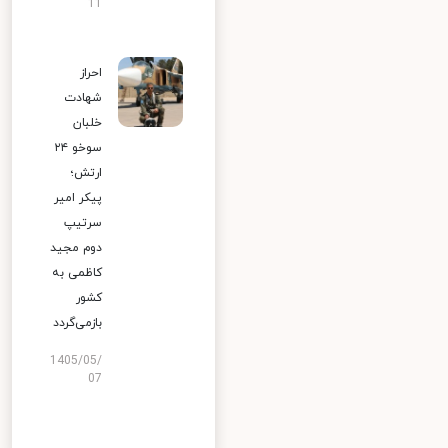
11
احراز
شهادت
خلبان
سوخو ۲۴
ارتش؛
پیکر امیر
سرتیپ
دوم مجید
کاظمی به
کشور
بازمی‌گردد
1405/05/
07