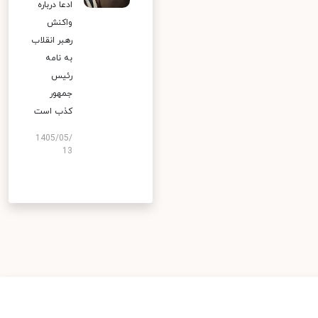
ادعا درباره
واکنش
رهبر انقلاب
به نامه
رئیس
جمهور
کذب است
1405/05/
13