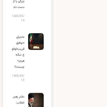
بزرگی را از
دست داد
1405/05/
14
ماجرای
«توافق
قریب‌الوقو
ع تنگه
هرمز»
چیست؟
1405/05/
13
دفتر رهبر
انقلاب: