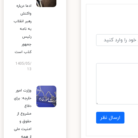
ادعا درباره
واکنش
رهبر انقلاب
به نامه
رئیس
جمهور
کذب است
1405/05/
13
وزارت امور
خارجه: برای
دفاع
مشروع از
ارسال نظر
حقوق و
امنیت ملی
از همه