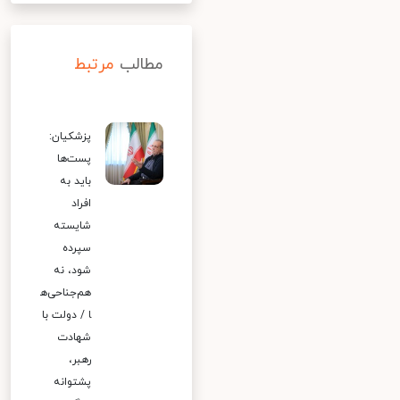
مطالب
مرتبط
پزشکیان:
پست‌ها
باید به
افراد
شایسته
سپرده
شود، نه
هم‌جناحی‌ه
ا / دولت با
شهادت
رهبر،
پشتوانه