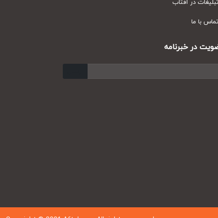
یغات در آفتاب
س با ما
ت در خبرنامه
ارسال