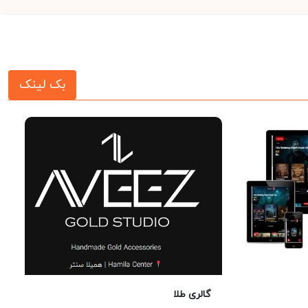
بک لینک
گالری طلا