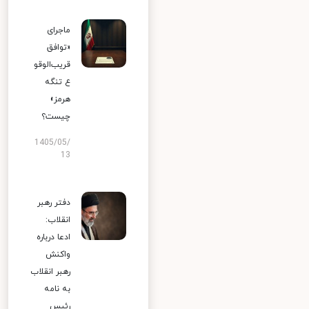
ماجرای
«توافق
قریب‌الوقو
ع تنگه
هرمز»
چیست؟
1405/05/
13
دفتر رهبر
انقلاب:
ادعا درباره
واکنش
رهبر انقلاب
به نامه
رئیس