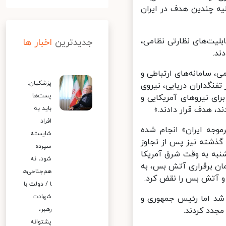
 علیه چندین هدف در ایران
لیت‌های نظارتی نظامی،
جدیدترین
اخبار ها
.
 سامانه‌های ارتباطی و
پزشکیان:
نگداران دریایی، نیروی
پست‌ها
ای نیروهای آمریکایی و
 هدف قرار دادند.»
باید به
افراد
وجه ایران» انجام شده
شایسته
ذشته نیز پس از تجاوز
سپرده
به به وقت شرق آمریکا
شود، نه
م اسرائیل از زمان برقراری آتش بس، به
هم‌جناحی‌ه
و آتش بس را نقض کرد.
ا / دولت با
شهادت
د اما رئیس جمهوری و
جدد کردند.
رهبر،
پشتوانه