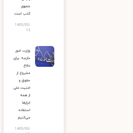
جمهور
کذب است
1405/05/
13
وزارت امور
خارجه: برای
دفاع
مشروع از
حقوق و
امنیت ملی
از همه
ابزارها
استفاده
می‌کنیم
1405/05/