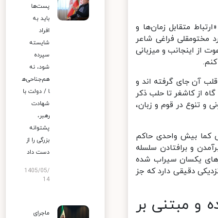
پست‌ها
باید به
همایش بین‌المللی «ارتباط متقابل زمان‌ها و
افراد
مختومقلی فراغی شاعر
شایسته
 از اینجانب و میزبانی
سپرده
م.
شود، نه
هم‌جناحی‌ه
لب آن جای گرفته اند و
ا / دولت با
ه از کاشغر تا حلب ذکر
 و تنوع در قوم و زبان،
شهادت
رهبر،
پشتوانه
 کما بیش واحدی حاکم
بزرگی را از
مدن و برافتادن سلسله
دست داد
های یکسان سیراب شده
یکی دقیقی دارد که جز
1405/05/
14
 و مبتنی بر
ماجرای