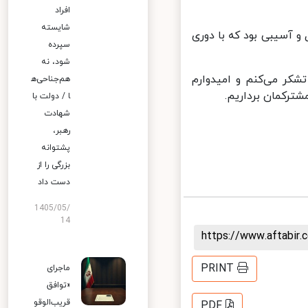
افراد
شایسته
آسیبی بود که با دوری
سپرده
شود، نه
ر می‌کنم و امیدوارم
هم‌جناحی‌ه
رکمان برداریم.
ا / دولت با
شهادت
رهبر،
پشتوانه
بزرگی را از
دست داد
1405/05/
14
https://www.aftabi
PRINT
ماجرای
«توافق
قریب‌الوقو
PDF