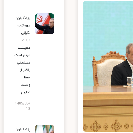
پزشکیان:
مهم‌ترین
نگرانی
دولت
معیشت
مردم است؛
مصلحتی
بالاتر از
حفظ
وحدت
نداریم
1405/05/
18
پزشکیان: