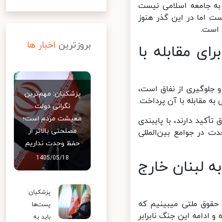
ه جامعه اسلامی نیست
 اما در این گذر هنوز
است.
بروزترین
اخبار ها
ی مقابله با
 جلوگیری از نفاق است،
پزشکیان: مهم‌ترین
 مقابله با آن پرداخت.
نگرانی دولت
معیشت مردم است؛
أکید دارند، با پایبندی
مصلحتی بالاتر از
 در جوامع بین‌المللی
حفظ وحدت نداریم
1405/05/18
 لبنان خارج
پزشکیان:
قوق ملتی میبینیم که
پست‌ها
دامه این جنگ نابرابر
باید به