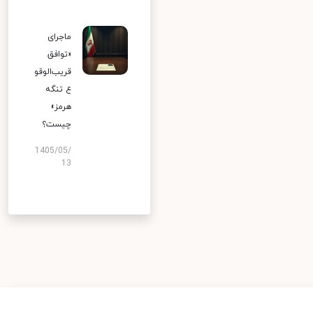
ماجرای
«توافق
قریب‌الوقو
ع تنگه
هرمز»
چیست؟
1405/05/
13