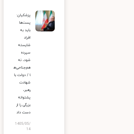
پزشکیان:
پست‌ها
باید به
افراد
شایسته
سپرده
شود، نه
هم‌جناحی‌ه
ا / دولت با
شهادت
رهبر،
پشتوانه
بزرگی را از
دست داد
1405/05/
14