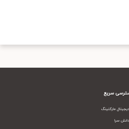
رسی سریع
یتال مارکتینگ
نش سرا