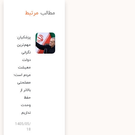
مطالب
مرتبط
پزشکیان:
مهم‌ترین
نگرانی
دولت
معیشت
مردم است؛
مصلحتی
بالاتر از
حفظ
وحدت
نداریم
1405/05/
18