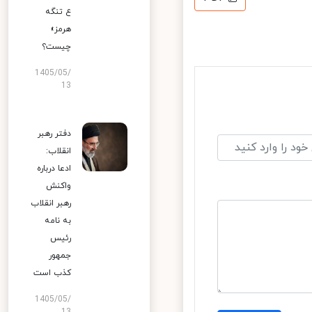
ع تنگه
هرمز»
چیست؟
1405/05/
13
دفتر رهبر
انقلاب:
ادعا درباره
واکنش
رهبر انقلاب
به نامه
رئیس
جمهور
کذب است
1405/05/