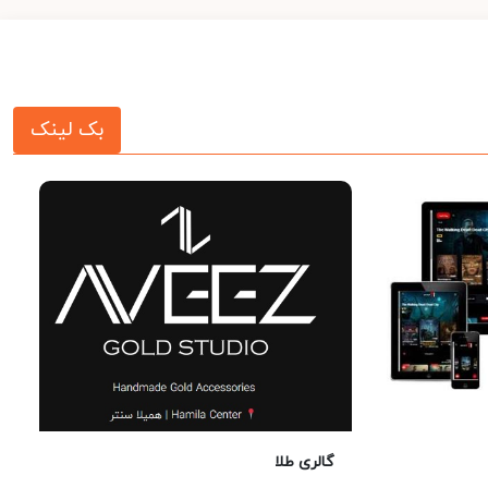
بک لینک
گالری طلا