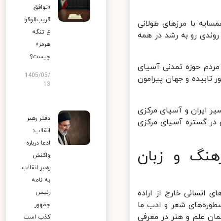
«توافق
قریب‌الوقو
ایه با مرزهای طولانی
ع تنگه
روندی رو به رشد در همه
هرمز»
چیست؟
ردم حوزه تمدنی آسیای
1405/05/
تابیده و جهان پیرامون
13
 ایران و آسیای مرکزی
دفتر رهبر
 در گستره آسیای مرکزی
انقلاب:
ادعا درباره
هنگ و زبان
واکنش
رهبر انقلاب
به نامه
 انسانی خارج از اراده
رئیس
وره‌های شعر و ادب ما
جمهور
ن علم و هنر در معرفی
کذب است