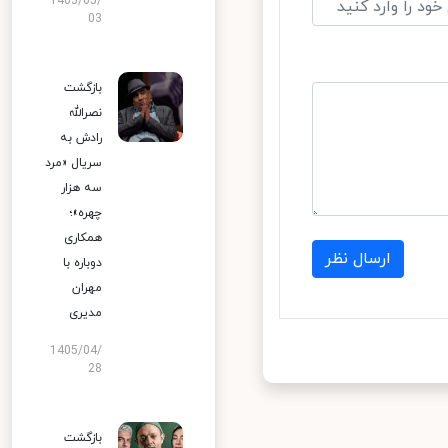
1405/05/
03
بازگشت
نصرالله
رادش به
سریال «مرد
سه هزار
چهره»؛
همکاری
ارسال نظر
دوباره با
مهران
مدیری
1405/04/
28
بازگشت