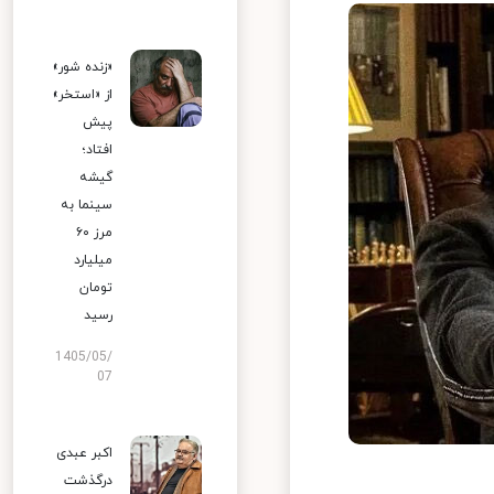
«زنده شور»
از «استخر»
پیش
افتاد؛
گیشه
سینما به
مرز ۶۰
میلیارد
تومان
رسید
1405/05/
07
اکبر عبدی
درگذشت