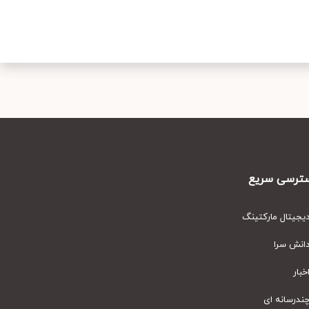
رسی سریع
یتال مارکتینگ
نش سرا
ار
رسانه ای