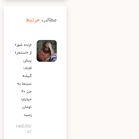
مطالب
مرتبط
«زنده شور»
از «استخر»
پیش
افتاد؛
گیشه
سینما به
مرز ۶۰
میلیارد
تومان
رسید
1405/05/
07