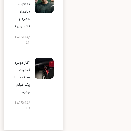
«کنکل»،
«بامداد
خمار» و
«شفرونی»
1405/04/
21
آغاز دوباره
فعالیت
سینماها با
یک فیلم
جدید
1405/04/
19