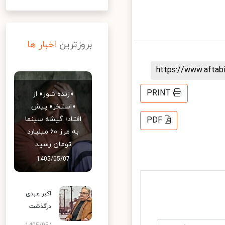
بروزترین
اخبار ها
https://www.afta
PRINT
«زنده شور» از
«استخر» پیش
افتاد؛ گیشه سینما
PDF
به مرز ۶۰ میلیارد
تومان رسید
1405/05/07
اکبر عبدی
درگذشت