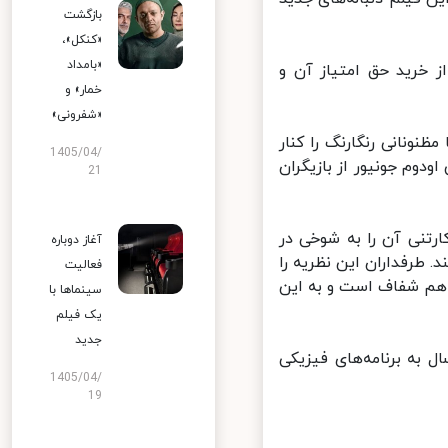
بازگشت
«کنکل»،
«بامداد
خرید حق امتیاز آن و
خمار» و
«شفرونی»
نونانی رنگارنگ را کنار
1405/04/
دوم جونیور از بازیگران
21
لز در سال ۱۹۶۸ است و پل مک کارتنی آن را به شوخی در
آغاز دوباره
 طرفداران این نظریه را
فعالیت
هم شفاف است و به این
سینماها با
یک فیلم
جدید
به برنامه‌های فیزیکی
1405/04/
19