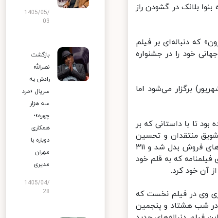
نوا بلانک در گشودن راز
1405/05/
03
 که دنباله‌ای بر فیلم
نی خود را در جشنواره
بازگشت
نصرالله
رادش به
دوره جشنواره فیلم تورنتو از ۸ تا ۱۸ سپتامبر (۱۷ تا ۲۷ شهریور) برگزار می‌شود اما
سریال «مرد
سه هزار
چهره»؛
ار در جشنواره فیلم تورنتو ۲۰۱۹ اکران شده بود تا با داستانی که بر
همکاری
شویق منتقدان و تحسین
دوباره با
تماشاگران را برانگیزد. این فیلم در نهایت به یک برنده غافلگیرکننده گیشه‌های فروش بدل شد و ۳۱۱
مهران
شده بود، برای فیلمنامه که به قلم خود
مدیری
آن خود کرد.
1405/04/
28
زی وی در فیلم نخست که
در شب هشتاد و پنجمین
 فیلم دنباله‌های جدید