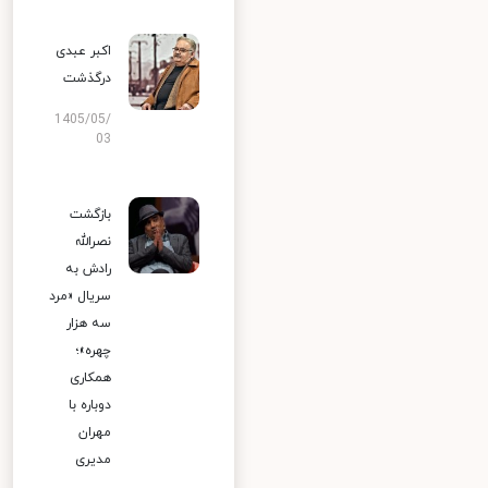
اکبر عبدی
درگذشت
1405/05/
03
بازگشت
نصرالله
رادش به
سریال «مرد
سه هزار
چهره»؛
همکاری
دوباره با
مهران
مدیری