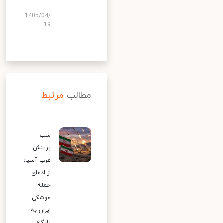
1405/04/
19
مطالب
مرتبط
شب
پرتنش
غرب آسیا؛
از ادعای
حمله
موشکی
ایران به
پایگاه