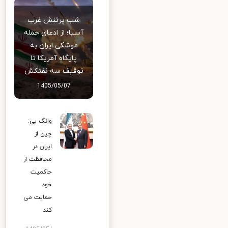
شب پرتنش غرب
آسیا؛ از ادعای حمله
موشکی ایران به
پایگاه آمریکا تا
توقیف سه نفتکش
1405/05/07
وانگ یی:
چین از
ایران در
محافظت از
حاکمیت
خود
حمایت می
کند