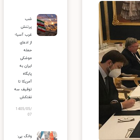
شب
پرتنش
غرب آسیا؛
از ادعای
حمله
موشکی
ایران به
پایگاه
آمریکا تا
توقیف سه
نفتکش
1405/05/
07
وانگ یی: