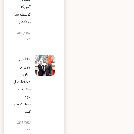
آمریکا تا
توقیف سه
نفتکش
1405/05/
07
وانگ یی:
چین از
ایران در
محافظت از
حاکمیت
خود
حمایت می
کند
1405/05/
03