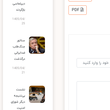
دیپلماسی
PDF
بازگردند
1405/04/
25
سناتور
جنگ‌طلب
ضدایرانی
درگذشت
1405/04/
21
نشست
بی‌نتیجه
دیگر شورای
امنیت