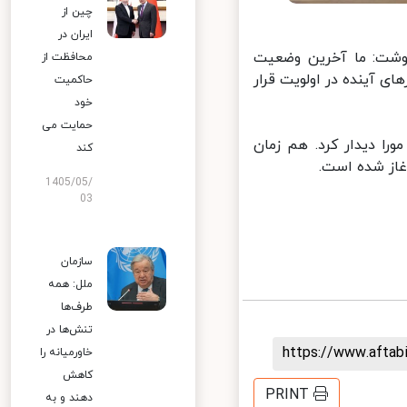
چین از
ایران در
نوشت: ما آخرین وضعیت
محافظت از
ی آینده در اولویت قرار
حاکمیت
خود
حمایت می
را دیدار کرد. هم زمان
کند
ز شده است.
1405/05/
03
سازمان
ملل: همه
طرف‌ها
تنش‌ها در
https://www.afta
خاورمیانه را
کاهش
PRINT
دهند و به