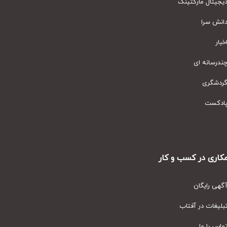
یتال مارکتینگ
نش سرا
ار
رسانه ای
دشگری
دکست
ری در کسب و کار
ی رایگان
یغات در آفتاب
س با ما