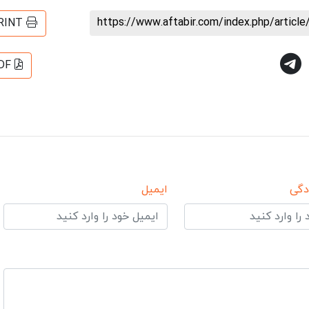
https://www.aftabir.com/index.php/artic
RINT
DF
دگی
ایمیل