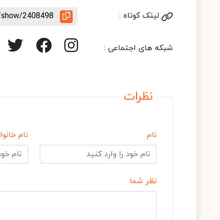
لینک کوتاه :
le/show/2408498
شبکه های اجتماعی :
نظرات
نام
نام خانوا
نظر شما