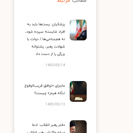
مطالب
مرتبط
پزشکیان: پست‌ها باید به
افراد شایسته سپرده شود،
نه هم‌جناحی‌ها / دولت با
شهادت رهبر، پشتوانه
بزرگی را از دست داد
1405/05/14
ماجرای «توافق قریب‌الوقوع
تنگه هرمز» چیست؟
1405/05/13
دفتر رهبر انقلاب: ادعا
درباره واکنش رهبر انقلاب