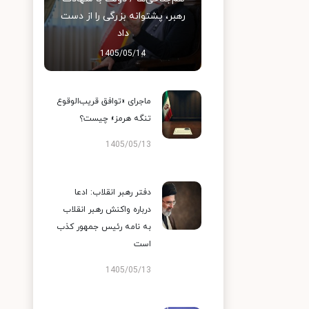
رهبر، پشتوانه بزرگی را از دست
داد
1405/05/14
ماجرای «توافق قریب‌الوقوع
تنگه هرمز» چیست؟
1405/05/13
دفتر رهبر انقلاب: ادعا
درباره واکنش رهبر انقلاب
به نامه رئیس جمهور کذب
است
1405/05/13