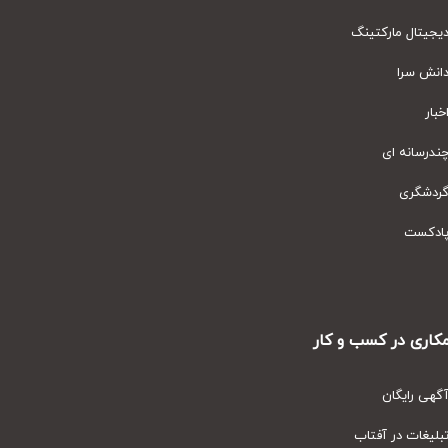
یتال مارکتینگ
نش سرا
ار
رسانه ای
دشگری
دکست
ری در کسب و کار
ی رایگان
یغات در آفتاب