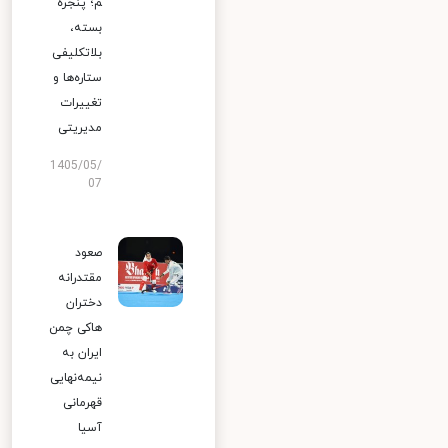
م؛ پنجره
بسته،
بلاتکلیفی
ستاره‌ها و
تغییرات
مدیریتی
1405/05/
07
صعود
مقتدرانه
دختران
هاکی چمن
ایران به
نیمه‌نهایی
قهرمانی
آسیا