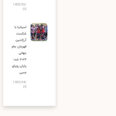
1405/05/
03
اسپانیا با
شکست
آرژانتین
قهرمان جام
جهانی
۲۰۲۶ شد؛
پایان رویای
مسی
1405/04/
29