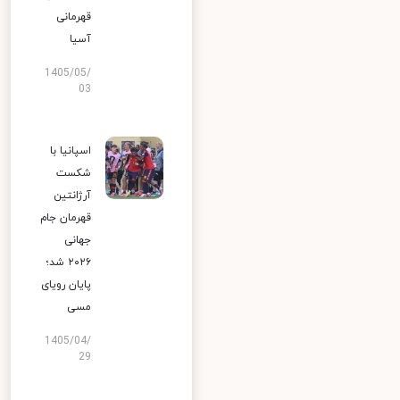
قهرمانی
آسیا
1405/05/
03
اسپانیا با
شکست
آرژانتین
قهرمان جام
جهانی
۲۰۲۶ شد؛
پایان رویای
مسی
1405/04/
29