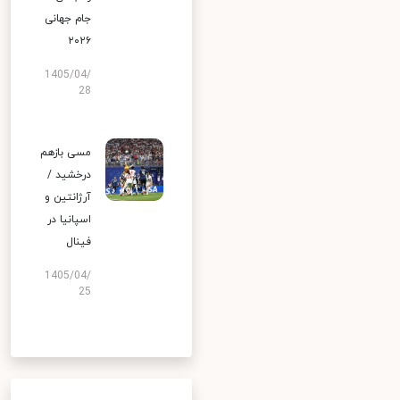
جام جهانی
۲۰۲۶
1405/04/
28
مسی بازهم
درخشید /
آرژانتین و
اسپانیا در
فینال
1405/04/
25