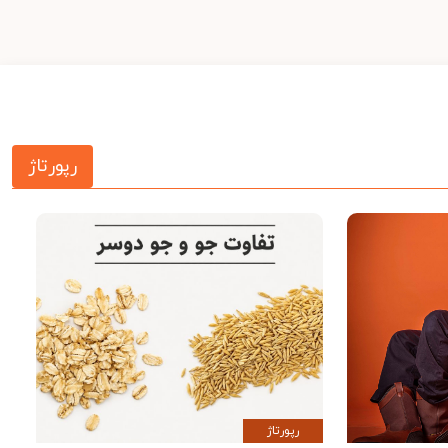
رپورتاژ
رپورتاژ