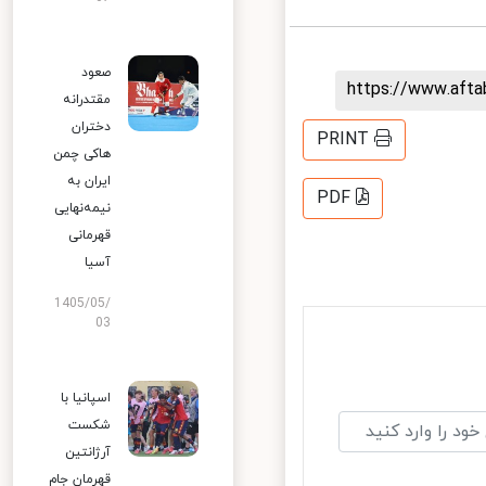
صعود
https://www.aft
مقتدرانه
دختران
PRINT
هاکی چمن
ایران به
PDF
نیمه‌نهایی
قهرمانی
آسیا
1405/05/
03
اسپانیا با
شکست
آرژانتین
قهرمان جام