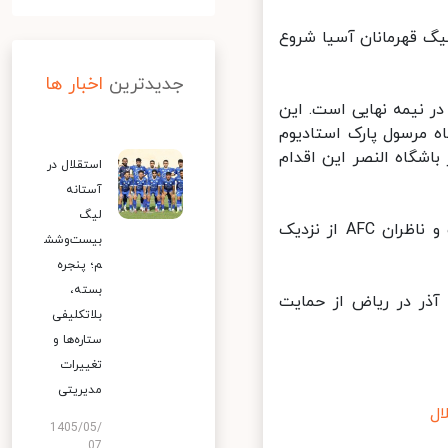
لیگ قهرمانان آسیا شروع
جدیدترین
اخبار ها
 نیمه نهایی است. این
ه مرسول پارک استادیوم
شگاه النصر این اقدام
استقلال در
آستانه
لیگ
این پایان درگیری دو تیم شهر ریاض نبود بلکه این درگیری شدت گرفت و ناظران AFC از نزدیک
بیست‌وشش
م؛ پنجره
بسته،
 خاطر گزارش هایی ارائه شده و احتمال دارد الهلال در تاریخ ۲ آذر در ریاض از حمایت
بلاتکلیفی
ستاره‌ها و
تغییرات
مدیریتی
1405/05/
07