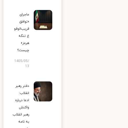
ماجرای
«توافق
قریب‌الوقو
ع تنگه
هرمز»
چیست؟
1405/05/
13
دفتر رهبر
انقلاب:
ادعا درباره
واکنش
رهبر انقلاب
به نامه