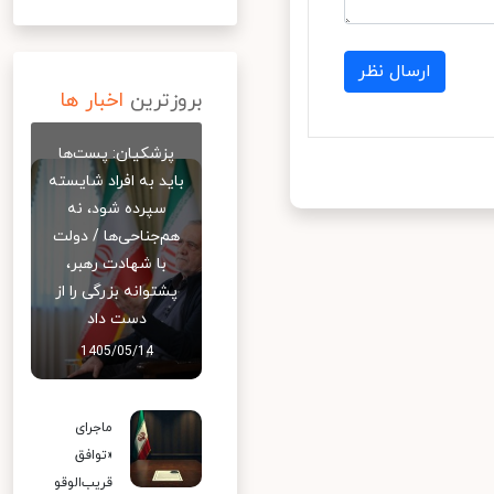
ارسال نظر
بروزترین
اخبار ها
پزشکیان: پست‌ها
باید به افراد شایسته
سپرده شود، نه
هم‌جناحی‌ها / دولت
با شهادت رهبر،
پشتوانه بزرگی را از
دست داد
1405/05/14
ماجرای
«توافق
قریب‌الوقو