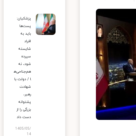
پزشکیان:
پست‌ها
باید به
افراد
شایسته
سپرده
شود، نه
هم‌جناحی‌ه
ا / دولت با
شهادت
رهبر،
پشتوانه
بزرگی را از
دست داد
1405/05/
14