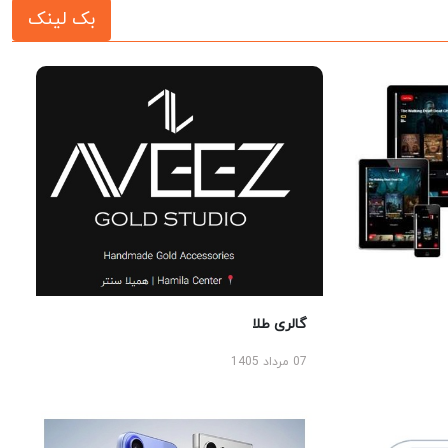
بک لینک
گالری طلا
07 مرداد 1405