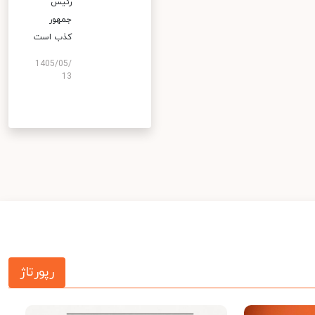
رئیس
جمهور
کذب است
1405/05/
13
رپورتاژ