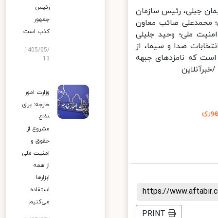
رئیس
ان جبلی، رئیس سازمان
جمهور
؛ محمدعلی صائب معاون
کذب است
نیت ملی؛ وحید جلیلی
خابات صدا و سیما، از
1405/05/
است که نامزدهای جبهه
13
برآنلاین
وزارت امور
خارجه: برای
ری
دفاع
مشروع از
حقوق و
امنیت ملی
از همه
ابزارها
استفاده
https://www.aftabi
می‌کنیم
PRINT