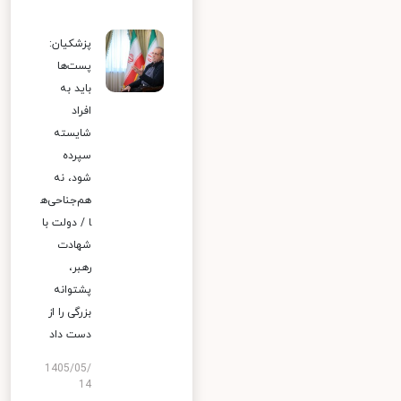
پزشکیان:
پست‌ها
باید به
افراد
شایسته
سپرده
شود، نه
هم‌جناحی‌ه
ا / دولت با
شهادت
رهبر،
پشتوانه
بزرگی را از
دست داد
1405/05/
14