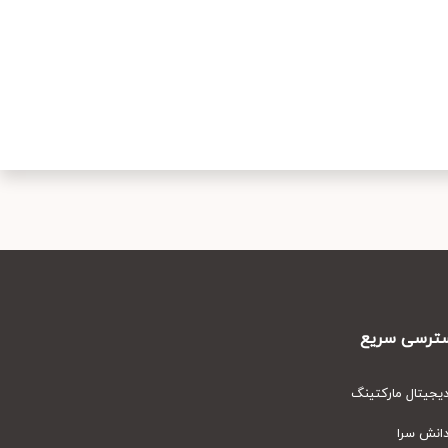
رسی سریع
یتال مارکتینگ
نش سرا