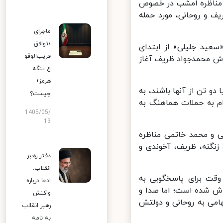
 مناظره امشب در خصوص
و روحانی، مورد حمله
ماجرای
«توافق
عید جلیلی» از ابتدای
قریب‌الوقو
اش محمدجواد ظریف آغاز
ع تنگه
هرمز»
و تن از آنها باشند، به
چیست؟
م به حملات هماهنگ به
1405/05/
13
 و محمد خاتمی مناظره
ی، زنگنه، ظریف، آخوندی و
دفتر رهبر
انقلاب:
ار اعطای وقت برای پاسخگویی به
ادعا درباره
ابینه‌اش شده است؛ اما صدا و
واکنش
می به روحانی و دولتش
رهبر انقلاب
به نامه