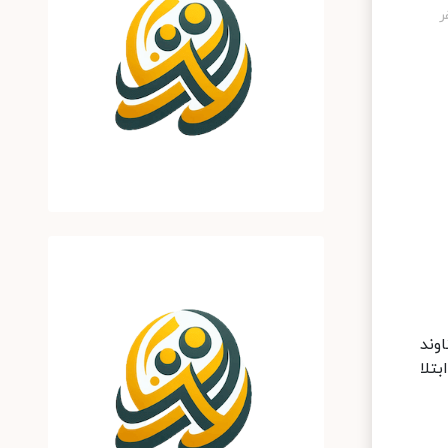
میناوند
 اثر ابتلا