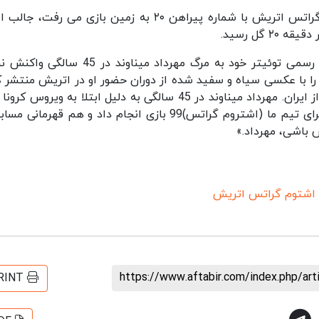
مهرداد میناوند در دوران فوتبال خود در تیم اشتوم گراتس اتریش با شماره پیراهن ۲۰ به زمین بازی می ر
 گل رسید.
باشگاه اشتروم گراتس با انتشار دو پست در صفحه رسمی توئیتر خود به مرگ مهرداد میناوند در
 را با عکسی سیاه و سفید شده از دوران حضور او در اتریش منتشر ک
اند و در پستی دیگر نوشته اند:« خبری ناراحت کننده از ایران. مهرداد میناوند در 45 سالگی به دلیل ابتلا به ویرو
خود را از دست داد. بازیکن سابق تیم ملی ایران که برای تیم ما (اشتروم گراتس)99 بازی انجام داد و هم قهرم
 باشی، مهرداد.»
اشتوم گراتس اتریش
https://www.aftabir.com/index.php/ar
RINT