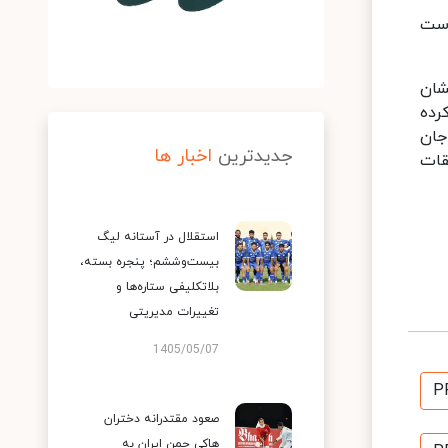
فت، جالب است
 45 سالگی واکنش نشان
رده
س کرونا جان
جدیدترین
اخبار ها
انی مسابقات
استقلال در آستانه لیگ
بیست‌وششم؛ پنجره بسته،
بلاتکلیفی ستاره‌ها و
تغییرات مدیریتی
1405/05/07
P
صعود مقتدرانه دختران
هاکی چمن ایران به