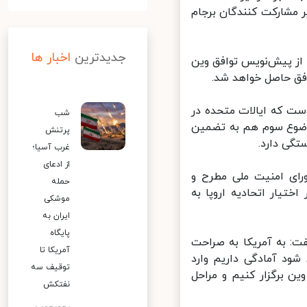
 مشارکت کنندگان برجام
جدیدترین
اخبار ها
ز پیش‌نویس توافق وین
فق حاصل خواهد شد.
ت که ایالات متحده در
شب
وضوع سوم هم به تضمین
پرتنش
گی دارد.
غرب آسیا؛
از ادعای
ای امنیت ملی مطرح و
حمله
۱۴۰۱ به صورت مکتوب در اختیار اتحادیه اروپا به
موشکی
ایران به
پایگاه
: به آمریکا به صراحت
آمریکا تا
د آمادگی داریم وارد
توقیف سه
 برگزار کنیم و مراحل
نفتکش