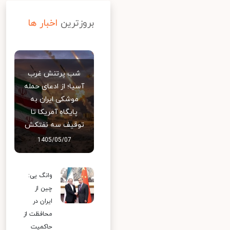
بروزترین
اخبار ها
شب پرتنش غرب
آسیا؛ از ادعای حمله
موشکی ایران به
پایگاه آمریکا تا
توقیف سه نفتکش
1405/05/07
وانگ یی:
چین از
ایران در
محافظت از
حاکمیت