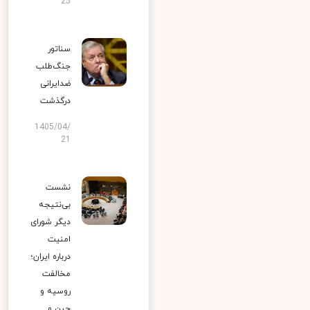
25
سناتور
جنگ‌طلب
ضدایرانی
درگذشت
1405/04/
21
نشست
بی‌نتیجه
دیگر شورای
امنیت
درباره ایران؛
مخالفت
روسیه و
چین و