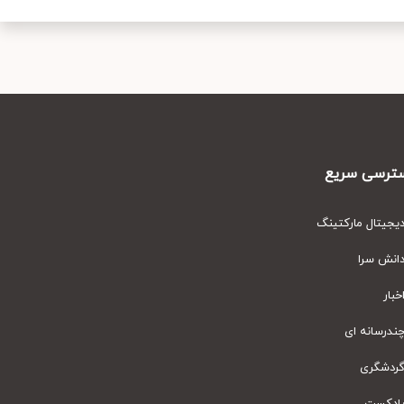
رسی سریع
یتال مارکتینگ
نش سرا
ار
رسانه ای
دشگری