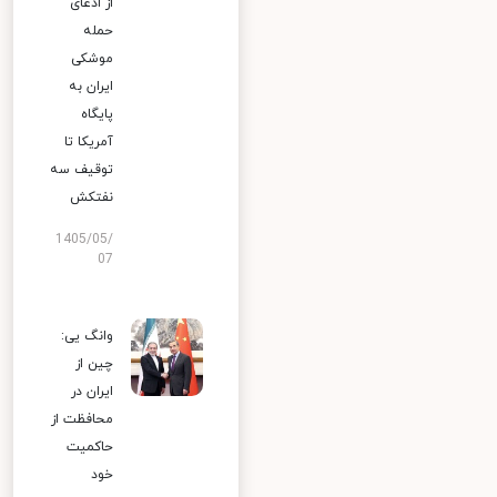
از ادعای
حمله
موشکی
ایران به
پایگاه
آمریکا تا
توقیف سه
نفتکش
1405/05/
07
وانگ یی:
چین از
ایران در
محافظت از
حاکمیت
خود