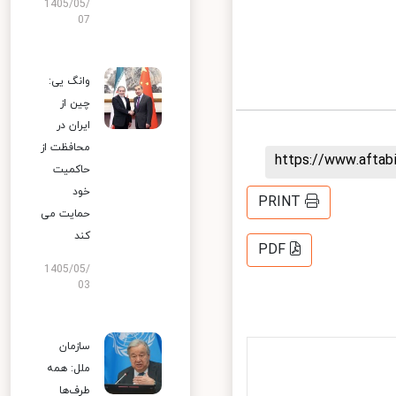
1405/05/
07
وانگ یی:
چین از
ایران در
محافظت از
https://www.afta
حاکمیت
خود
PRINT
حمایت می
کند
PDF
1405/05/
03
سازمان
ملل: همه
طرف‌ها