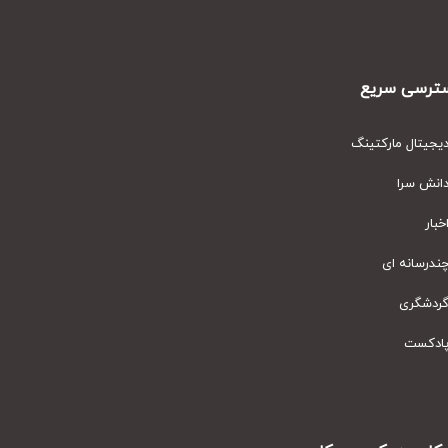
رسی سریع
یتال مارکتینگ
نش سرا
ار
رسانه ای
دشگری
دکست