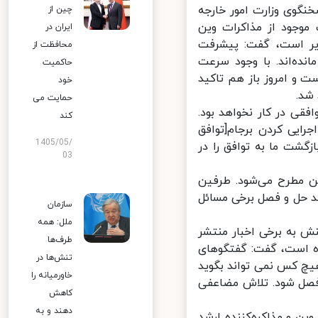
نگوی وزارت امور خارجه
چین از
وجود از مذاکرات وین
ایران در
ر است، گفت: پیشرفت
محافظت از
ه‌اند. با وجود سرعت
حاکمیت
و امروز باز هم تاکید
خود
د.
حمایت می
افقی در کار نخواهد بود.
کند
ایی کردن برجام[توافق
1405/05/
گشت ما به توافق را در
03
ن مطرح می‌شود. طرفین
 حل و فصل برخی مسائل
سازمان
ملل: همه
 به برخی اخبار منتشر
طرف‌ها
ه است، گفت: گفتگوهای
تنش‌ها در
چ کس نمی تواند بگوید
خاورمیانه را
فصل شود. تلاش مضاعفی
کاهش
دهند و به
ن و مذاکره‌کننده ارشد