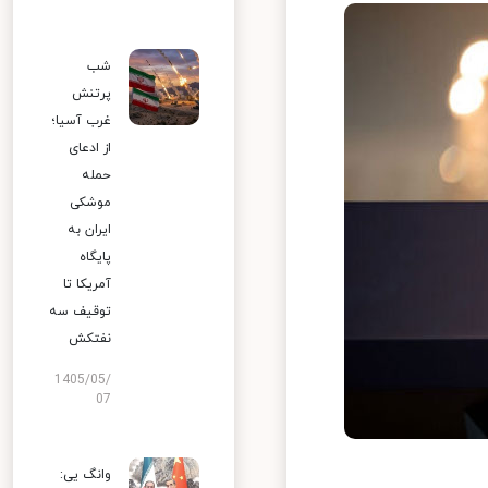
شب
پرتنش
غرب آسیا؛
از ادعای
حمله
موشکی
ایران به
پایگاه
آمریکا تا
توقیف سه
نفتکش
1405/05/
07
وانگ یی: