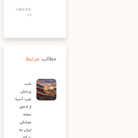
1405/04/
19
مطالب
مرتبط
شب
پرتنش
غرب آسیا؛
از ادعای
حمله
موشکی
ایران به
پایگاه