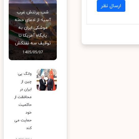
ارسال نظر
شب پرتنش غرب
آسیا؛ از ادعای حمله
موشکی ایران به
پایگاه آمریکا تا
توقیف سه نفتکش
1405/05/07
وانگ یی:
چین از
ایران در
محافظت از
حاکمیت
خود
حمایت می
کند